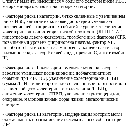
Следует выявить имеющиеся у больного факторы риска ИБС,
которые подразделяются на четыре категории.
• Факторы риска I категории, четко связанные с увеличением
риска ИБС, влияние на которые достоверно уменьшает
появление неблагоприятных событий: курение, увеличение
холестерина липопротеидов низкой плотности (ЛПНП), АГ,
гипертрофия левого желудочка, тромбогенные факторы (СРБ,
повышенный уровень фибриногена плазмы, фактор VII,
ингибитор I активатора плазминогена, тканевой активатор
плазминогена, фактор Виллебранда, протеин С, антитромбин
III).
• Факторы риска II категории, вмешательство на которые
вероятно уменьшает возникновение неблагоприятных
событий при ИБС: СД, увеличение холестерина не ЛПВП
(сумма ЛПНП и липопро-теидов очень низкой плотности или
разность общего холестерина и холестерина ЛПВП),
снижение холестерина ЛПВП, увеличение триглицеридов,
ожирение, малоподвижный образ жизни, метаболический
синдром.
• Факторы риска III категории, модификация которых могла
бы уменьшить возникновение нежелательных событий при
ИБС: