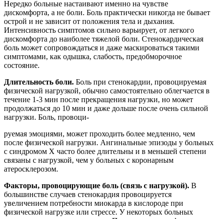
Нередко больные настаивают именно на чувстве
дискомфорта, а не боли. Боль практически никогда не бывает
острой и не зависит от положения тела и дыхания.
Интенсивность симптомов сильно варьирует, от легкого
дискомфорта до наиболее тяжелой боли. Стенокардическая
боль может сопровождаться и даже маскироваться такими
симптомами, как одышка, слабость, предобморочное
состояние.
Длительность боли.
Боль при стенокардии, провоцируемая
физической нагрузкой, обычно самостоятельно облегчается в
течение 1-3 мин после прекращения нагрузки, но может
продолжаться до 10 мин и даже дольше после очень сильной
нагрузки. Боль, провоци-
руемая эмоциями, может проходить более медленно, чем
после физической нагрузки. Ангинальные эпизоды у больных
с синдромом Х часто более длительны и в меньшей степени
связаны с нагрузкой, чем у больных с коронарным
атеросклерозом.
Факторы, провоцирующие боль (связь с нагрузкой).
В
большинстве случаев стенокардия провоцируется
увеличением потребности миокарда в кислороде при
физической нагрузке или стрессе. У некоторых больных