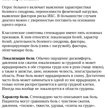
Опрос больного включает выяснение характеристики
болевого синдрома, переносимости физической нагрузки,
выявление факторов риска ИБС. В большинстве случаев
диагноз можно с уверенностью поставить на основании
одного опроса.
Классические симптомы стенокардии имеют пять основных
признаков. К ним относятся: локализация болей, характер
болей, длительность болевого синдрома, факторы,
провоцирующие боль (связь с нагрузкой), факторы,
облегчающие боль.
Локализация боли.
Обычно ощущение дискомфорта,
давления или сжатия локализовано за грудиной и может
иррадиировать в обе стороны груди или в руки (чаще левую),
а также в запястье, шею, нижнюю челюсть, эпигастральную
область. Реже боль может иррадиировать в спину. Достаточно
часто боль может начинаться в одной из зон иррадиации, и
только потом распространяется в центр грудной клетки.
Иногда она вообще не локализуется в области грудины.
Характер боли.
Стенокардию часто описывают как боль.
Пациенты могут сравнивать боль с чувством сжатия,
давления, «тисков», тяжести, удушья, «плиты на груди».