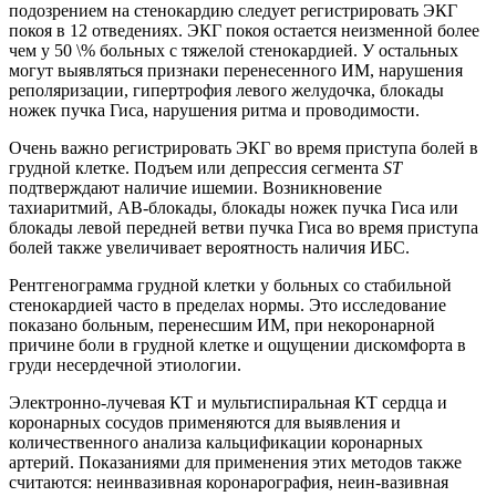
подозрением на стенокардию следует регистрировать ЭКГ
покоя в 12 отведениях. ЭКГ покоя остается неизменной более
чем у 50 \% больных с тяжелой стенокардией. У остальных
могут выявляться признаки перенесенного ИМ, нарушения
реполяризации, гипертрофия левого желудочка, блокады
ножек пучка Гиса, нарушения ритма и проводимости.
Очень важно регистрировать ЭКГ во время приступа болей в
грудной клетке. Подъем или депрессия сегмента
ST
подтверждают наличие ишемии. Возникновение
тахиаритмий, АВ-блокады, блокады ножек пучка Гиса или
блокады левой передней ветви пучка Гиса во время приступа
болей также увеличивает вероятность наличия ИБС.
Рентгенограмма грудной клетки у больных со стабильной
стенокардией часто в пределах нормы. Это исследование
показано больным, перенесшим ИМ, при некоронарной
причине боли в грудной клетке и ощущении дискомфорта в
груди несердечной этиологии.
Электронно-лучевая КТ и мультиспиральная КТ сердца и
коронарных сосудов применяются для выявления и
количественного анализа кальцификации коронарных
артерий. Показаниями для применения этих методов также
считаются: неинвазивная коронарография, неин-вазивная