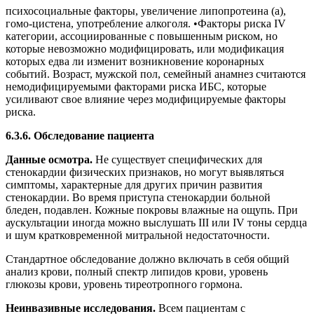
психосоциальные факторы, увеличение липопротеина (а),
гомо-цистена, употребление алкоголя. •Факторы риска IV
категории, ассоциированные с повышенным риском, но
которые невозможно модифицировать, или модификация
которых едва ли изменит возникновение коронарных
событий. Возраст, мужской пол, семейный анамнез считаются
немодифицируемыми факторами риска ИБС, которые
усиливают свое влияние через модифицируемые факторы
риска.
6.3.6. Обследование пациента
Данные осмотра.
Не существует специфических для
стенокардии физических признаков, но могут выявляться
симптомы, характерные для других причин развития
стенокардии. Во время приступа стенокардии больной
бледен, подавлен. Кожные покровы влажные на ощупь. При
аускультации иногда можно выслушать III или IV тоны сердца
и шум кратковременной митральной недостаточности.
Стандартное обследование должно включать в себя общий
анализ крови, полный спектр липидов крови, уровень
глюкозы крови, уровень тиреотропного гормона.
Неинвазивные исследования.
Всем пациентам с