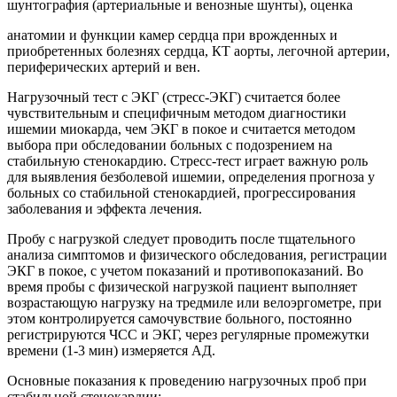
шунтография (артериальные и венозные шунты), оценка
анатомии и функции камер сердца при врожденных и
приобретенных болезнях сердца, КТ аорты, легочной артерии,
периферических артерий и вен.
Нагрузочный тест с ЭКГ (стресс-ЭКГ) считается более
чувствительным и специфичным методом диагностики
ишемии миокарда, чем ЭКГ в покое и считается методом
выбора при обследовании больных с подозрением на
стабильную стенокардию. Стресс-тест играет важную роль
для выявления безболевой ишемии, определения прогноза у
больных со стабильной стенокардией, прогрессирования
заболевания и эффекта лечения.
Пробу с нагрузкой следует проводить после тщательного
анализа симптомов и физического обследования, регистрации
ЭКГ в покое, с учетом показаний и противопоказаний. Во
время пробы с физической нагрузкой пациент выполняет
возрастающую нагрузку на тредмиле или велоэргометре, при
этом контролируется самочувствие больного, постоянно
регистрируются ЧСС и ЭКГ, через регулярные промежутки
времени (1-3 мин) измеряется АД.
Основные показания к проведению нагрузочных проб при
стабильной стенокардии: