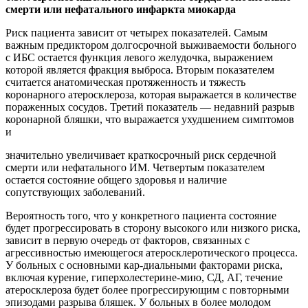
смерти или нефатального инфаркта миокарда
Риск пациента зависит от четырех показателей. Самым
важным предиктором долгосрочной выживаемости больного
с ИБС остается функция левого желудочка, выражением
которой является фракция выброса. Вторым показателем
считается анатомическая протяженность и тяжесть
коронарного атеросклероза, которая выражается в количестве
пораженных сосудов. Третий показатель — недавний разрыв
коронарной бляшки, что выражается ухудшением симптомов
и
значительно увеличивает краткосрочный риск сердечной
смерти или нефатального ИМ. Четвертым показателем
остается состояние общего здоровья и наличие
сопутствующих заболеваний.
Вероятность того, что у конкретного пациента состояние
будет прогрессировать в сторону высокого или низкого риска,
зависит в первую очередь от факторов, связанных с
агрессивностью имеющегося атеросклеротического процесса.
У больных с основными кар-диальными факторами риска,
включая курение, гиперхолестерине-мию, СД, АГ, течение
атеросклероза будет более прогрессирующим с повторными
эпизодами разрыва бляшек. У больных в более молодом