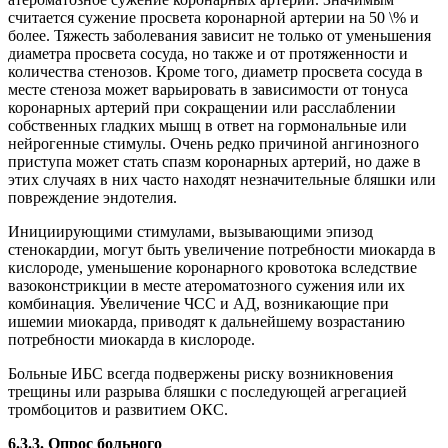
считается сужение просвета коронарной артерии на 50 \% и
более. Тяжесть заболевания зависит не только от уменьшения
диаметра просвета сосуда, но также и от протяженности и
количества стенозов. Кроме того, диаметр просвета сосуда в
месте стеноза может варьировать в зависимости от тонуса
коронарных артерий при сокращении или расслаблении
собственных гладких мышц в ответ на гормональные или
нейрогенные стимулы. Очень редко причиной ангинозного
приступа может стать спазм коронарных артерий, но даже в
этих случаях в них часто находят незначительные бляшки или
повреждение эндотелия.
Инициирующими стимулами, вызывающими эпизод
стенокардии, могут быть увеличение потребности миокарда в
кислороде, уменьшение коронарного кровотока вследствие
вазоконстрикции в месте атероматозного сужения или их
комбинация. Увеличение ЧСС и АД, возникающие при
ишемии миокарда, приводят к дальнейшему возрастанию
потребности миокарда в кислороде.
Больные ИБС всегда подвержены риску возникновения
трещины или разрыва бляшки с последующей агрегацией
тромбоцитов и развитием ОКС.
6.3.3. Опрос больного