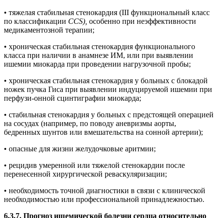
• тяжелая стабильная стенокардия (III функциональный класс
по классификации
CCS),
особенно при неэффективности
медикаментозной терапии;
• хроническая стабильная стенокардия функционального
класса при наличии в анамнезе ИМ, или при выявлении
ишемии миокарда при проведении нагрузочной пробы;
• хроническая стабильная стенокардия у больных с блокадой
ножек пучка Гиса при выявлении индуцируемой ишемии при
перфузи-онной сцинтиграфии миокарда;
• стабильная стенокардия у больных с предстоящей операцией
на сосудах (например, по поводу аневризмы аорты,
бедренных шунтов или вмешательства на сонной артерии);
• опасные для жизни желудочковые аритмии;
• рецидив умеренной или тяжелой стенокардии после
перенесенной хирургической реваскуляризации;
• необходимость точной диагностики в связи с клинической
необходимостью или профессиональной принадлежностью.
6.3.7. Прогноз ишемической болезни сердца относительно