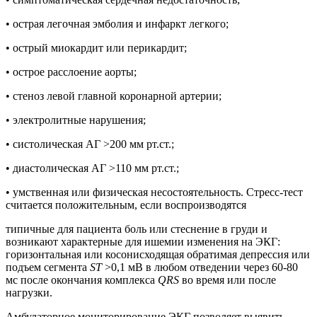
• острая легочная эмболия и инфаркт легкого;
• острый миокардит или перикардит;
• острое расслоение аорты;
• стеноз левой главной коронарной артерии;
• электролитные нарушения;
• систолическая АГ >200 мм рт.ст.;
• диастолическая АГ >110 мм рт.ст.;
• умственная или физическая несостоятельность. Стресс-тест
считается положительным, если воспроизводятся
типичные для пациента боль или стеснение в груди и
возникают характерные для ишемии изменения на ЭКГ:
горизонтальная или косонисходящая обратимая депрессия или
подъем сегмента
ST
>0,1 мВ в любом отведении через 60-80
мс после окончания комплекса
QRS
во время или после
нагрузки.
Амбулаторное мониторирование ЭКГ позволяет выявить