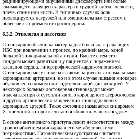
рецидивирующими ощущениями дискомфорта или болью
сжимающего, давящего характера в грудной клетке, челюсти,
плече, спине или кисти. В типичных случаях боль
провоцируется нагрузкой или эмоциональным стрессом и
облегчается приемом нитроглицерина.
6.3.2.
Этиология и патогенез
Стенокардия обычно характерна для больных, страдающих
ИБС при вовлечении в процесс, по крайней мере, одной
большой эпикар-диальной артерии. Вместе с тем этот
синдром может развиться и у пациентов с поражением
клапанов сердца, гипертрофической карди-омиопатией.
Стенокардию могут отмечать также пациенты с нормальными
коронарными артериями, но и в этом случае ишемия миокарда
обусловлена спазмом или эндотелиальной дисфункцией. У
некоторых больных достоверная стенокардия может
отмечаться при отсутствии явного коронарного атеросклероза
и других органических заболеваний эпикардиальных
коронарных артерий. Такое состояние называется синдромом
X, причиной которого считается «болезнь малых сосудов».
В основе ангинозного приступа лежит несоответствие между
кровоснабжением миокарда и его метаболическими
потребностями. Патологическим субстратом считается
атероматозное сужение коронарных артерий. Значимым