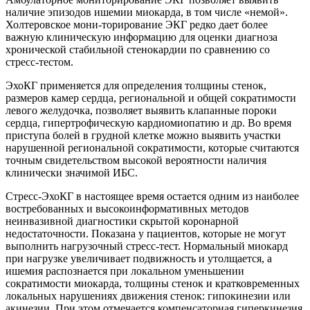
наличие эпизодов ишемии миокарда, в том числе «немой».
Холтеровское мони-торирование ЭКГ редко дает более
важную клиническую информацию для оценки диагноза
хронической стабильной стенокардии по сравнению со
стресс-тестом.
ЭхоКГ применяется для определения толщины стенок,
размеров камер сердца, региональной и общей сократимости
левого желудочка, позволяет выявить клапанные пороки
сердца, гипертрофическую кардиомиопатию и др. Во время
приступа болей в грудной клетке можно выявить участки
нарушенной региональной сократимости, которые считаются
точным свидетельством высокой вероятности наличия
клинически значимой ИБС.
Стресс-ЭхоКГ в настоящее время остается одним из наиболее
востребованных и высокоинформативных методов
неинвазивной диагностики скрытой коронарной
недостаточности. Показана у пациентов, которые не могут
выполнить нагрузочный стресс-тест. Нормальный миокард
при нагрузке увеличивает подвижность и утолщается, а
ишемия распознается при локальном уменьшении
сократимости миокарда, толщины стенок и кратковременных
локальных нарушениях движения стенок: гипокинезии или
акинезии. При этом отмечается компенсаторная гиперкинезия