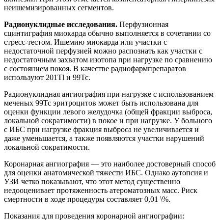
неишемизированных сегментов.
Радионуклидные исследования.
Перфузионная
сцинтиграфия миокарда обычно выполняется в сочетании со
стресс-тестом. Ишемию миокарда или участки с
недостаточной перфузией можно распознать как участки с
недостаточным захватом изотопа при нагрузке по сравнению
с состоянием покоя. В качестве радиофармпрепаратов
используют 201Tl и 99Tc.
Радионуклидная ангиография при нагрузке с использованием
меченых 99Тс эритроцитов может быть использована для
оценки функции левого желудочка (общей фракции выброса,
локальной сократимости) в покое и при нагрузке. У больного
с ИБС при нагрузке фракция выброса не увеличивается и
даже уменьшается, а также появляются участки нарушений
локальной сократимости.
Коронарная ангиография — это наиболее достоверный способ
для оценки анатомической тяжести ИБС. Однако аутопсия и
УЗИ четко показывают, что этот метод существенно
недооценивает протяженность атероматозных масс. Риск
смертности в ходе процедуры составляет 0,01 \%.
Показания для проведения коронарной ангиографии: