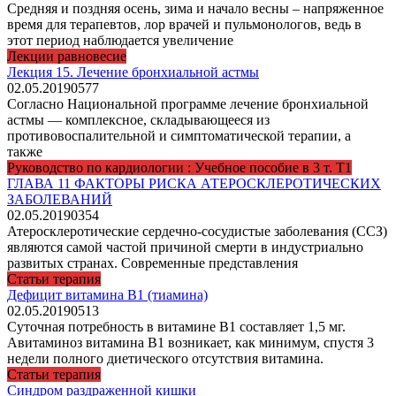
Средняя и поздняя осень, зима и начало весны – напряженное
время для терапевтов, лор врачей и пульмонологов, ведь в
этот период наблюдается увеличение
Лекции равновесие
Лекция 15. Лечение бронхиальной астмы
02.05.2019
0
577
Согласно Национальной программе лечение бронхиальной
астмы — комплексное, складывающееся из
противовоспалительной и симптоматической терапии, а
также
Руководство по кардиологии : Учебное пособие в 3 т. Т1
ГЛАВА 11 ФАКТОРЫ РИСКА АТЕРОСКЛЕРОТИЧЕСКИХ
ЗАБОЛЕВАНИЙ
02.05.2019
0
354
Атеросклеротические сердечно-сосудистые заболевания (ССЗ)
являются самой частой причиной смерти в индустриально
развитых странах. Современные представления
Статьи терапия
Дефицит витамина В1 (тиамина)
02.05.2019
0
513
Суточная потребность в витамине В1 составляет 1,5 мг.
Авитаминоз витамина В1 возникает, как минимум, спустя 3
недели полного диетического отсутствия витамина.
Статьи терапия
Синдром раздраженной кишки