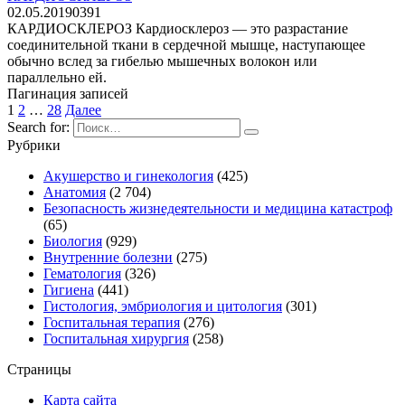
02.05.2019
0
391
КАРДИОСКЛЕРОЗ Кардиосклероз — это разрастание
соединительной ткани в сердечной мышце, наступающее
обычно вслед за гибелью мышечных волокон или
параллельно ей.
Пагинация записей
1
2
…
28
Далее
Search for:
Рубрики
Акушерство и гинекология
(425)
Анатомия
(2 704)
Безопасность жизнедеятельности и медицина катастроф
(65)
Биология
(929)
Внутренние болезни
(275)
Гематология
(326)
Гигиена
(441)
Гистология, эмбриология и цитология
(301)
Госпитальная терапия
(276)
Госпитальная хирургия
(258)
Страницы
Карта сайта