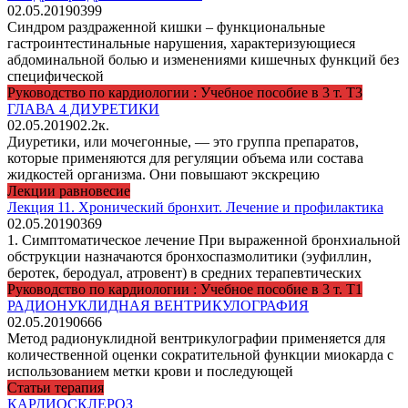
02.05.2019
0
399
Синдром раздраженной кишки – функциональные
гастроинтестинальные нарушения, характеризующиеся
абдоминальной болью и изменениями кишечных функций без
специфической
Руководство по кардиологии : Учебное пособие в 3 т. Т3
ГЛАВА 4 ДИУРЕТИКИ
02.05.2019
0
2.2к.
Диуретики, или мочегонные, — это группа препаратов,
которые применяются для регуляции объема или состава
жидкостей организма. Они повышают экскрецию
Лекции равновесие
Лекция 11. Хронический бронхит. Лечение и профилактика
02.05.2019
0
369
1. Симптоматическое лечение При выраженной бронхиальной
обструкции назначаются бронхоспазмолитики (эуфиллин,
беротек, беродуал, атровент) в средних терапевтических
Руководство по кардиологии : Учебное пособие в 3 т. Т1
РАДИОНУКЛИДНАЯ ВЕНТРИКУЛОГРАФИЯ
02.05.2019
0
666
Метод радионуклидной вентрикулографии применяется для
количественной оценки сократительной функции миокарда с
использованием метки крови и последующей
Статьи терапия
КАРДИОСКЛЕРОЗ