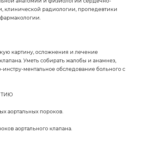
льной анатомии и физиологии сердечно-
и, клинической радиологии, пропедевтики
 фармакологии.
скую картину, осложнения и лечение
лапана. Уметь собирать жалобы и анамнез,
-инстру-ментальное обследование больного с
ЯТИЮ
ных аортальных пороков.
оков аортального клапана.