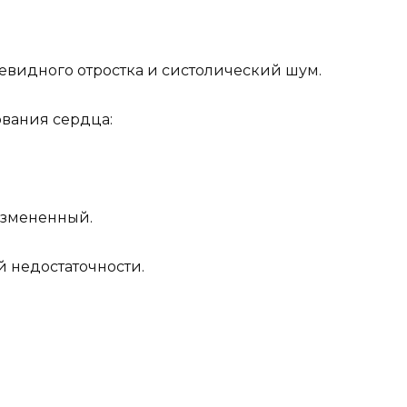
чевидного отростка и систолический шум.
нования сердца:
измененный.
й недостаточности.