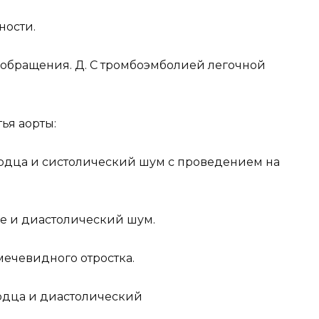
ности.
вообращения. Д. С тромбоэмболией легочной
тья аорты:
ердца и систолический шум с проведением на
е и диастолический шум.
мечевидного отростка.
ердца и диастолический