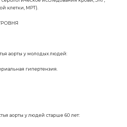
 серологическое исследования крови, ЭКГ,
й клетки, МРТ).
УРОВНЯ
стья аорты у молодых людей:
ериальная гипертензия.
тья аорты у людей старше 60 лет: