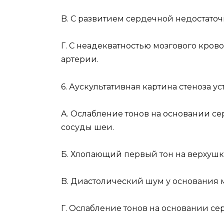
B. С развитием сердечной недостаточ
Г. С неадекватностью мозгового кро
артерии.
6. Аускультативная картина стеноза ус
A. Ослабление тонов на основании с
сосуды шеи.
Б. Хлопающий первый тон на верхушк
B. Диастолический шум у основания 
Г. Ослабление тонов на основании с