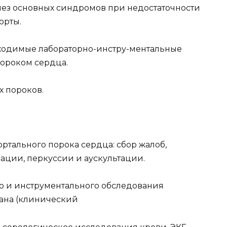
нез основных синдромов при недостаточности
орты.
бходимые лабораторно-инстру-ментальные
ороком сердца.
х пороков.
ортального порока сердца: сбор жалоб,
пации, перкуссии и аускультации.
го и инструментального обследования
пана (клинический