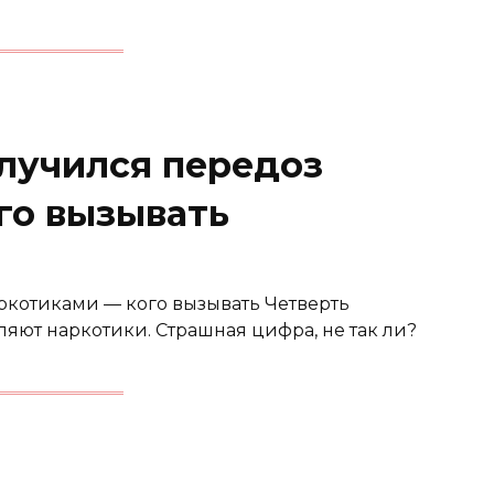
случился передоз
го вызывать
аркотиками — кого вызывать Четверть
яют наркотики. Страшная цифра, не так ли?