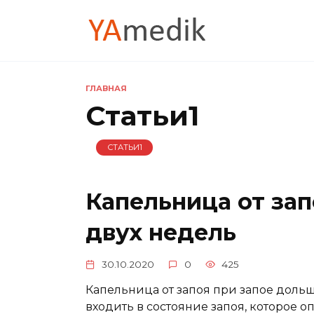
Перейти
к
содержанию
ГЛАВНАЯ
Статьи1
СТАТЬИ1
Капельница от за
двух недель
30.10.2020
0
425
Капельница от запоя при запое доль
входить в состояние запоя, которое о