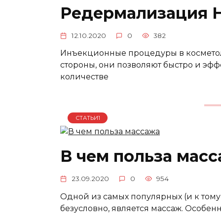
Редермализация H
12.10.2020
0
382
Инъекционные процедуры в косметол
стороны, они позволяют быстро и эф
количестве
СТАТЬИ1
В чем польза мас
23.09.2020
0
954
Одной из самых популярных (и к том
безусловно, является массаж. Особен