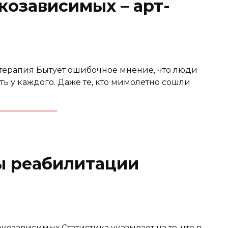
козависимых – арт-
терапия Бытует ошибочное мнение, что люди
ть у каждого. Даже те, кто мимолетно сошли
ы реабилитации
зависимых Статистика указывает на то, что в