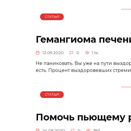
СТАТЬИ1
Гемангиома печени
12.09.2020
0
1.1к.
Не паниковать. Вы уже на пути выздор
есть. Процент выздоровевших стремитс
СТАТЬИ1
Помочь пьющему 
24.06.2020
0
393