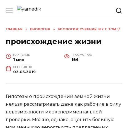
Перейти
к
содержанию
ГЛАВНАЯ
»
БИОЛОГИЯ
»
БИОЛОГИЯ: УЧЕБНИК: В 2 Т. ТОМ 1/
происхождение жизни
НА ЧТЕНИЕ
ПРОСМОТРОВ
1 мин
186
ОБНОВЛЕНО
02.05.2019
Гипотезы о происхождении земной жизни
нельзя рассматривать даже как рабочие в силу
невозможности их экспериментальной
проверки. Можно, однако, оценить большую
или меньшую вероятность предлагаемых