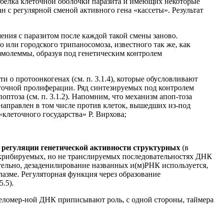
 белка клеточной оболочки паразита и имеющих некоторые
 с регулярной сменой активного гена «кассеты». Результат
ения с паразитом после каждой такой смены заново.
о или городского трипаносомоза, известного так же, как
лазмолеммы, образуя под генетическим контролем
ти о протоонкогенах (см. п. 3.1.4), которые обусловливают
еточной пролиферации. Ряд синтезируемых под контролем
тоза (см. п. 3.1.2). Напомним, что механизм апоп-тоза
направлен в том числе против клеток, вышедших из-под
клеточного государства» Р. Вирхова;
в
регуляции генетической активности структурных
(в
скрибируемых, но не транслируемых последовательностях ДНК
вительно, дезаденилирование названных и(м)РНК используется,
азме. Регуляторная функция через образование
.5).
теломер-ной ДНК приписывают роль, с одной стороны, таймера