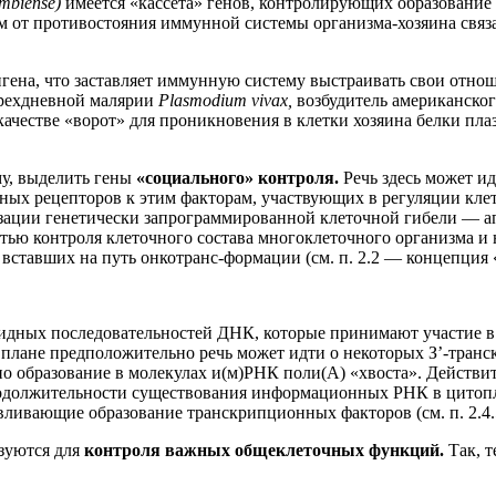
ambiense)
имеется «кассета» генов, контролирующих образование
 от противостояния иммунной системы организма-хозяина связан
гена, что заставляет иммунную систему выстраивать свои отнош
трехдневной малярии
Plasmodium vivax,
возбудитель американског
в качестве «ворот» для проникновения в клетки хозяина белки п
му, выделить гены
«социального» контроля.
Речь здесь может ид
чных рецепторов к этим факторам, участвующих в регуляции кл
зации генетически запрограммированной клеточной гибели — апоп
стью контроля клеточного состава многоклеточного организма и 
ставших на путь онкотранс-формации (см. п. 2.2 — концепция «
тидных последовательностей ДНК, которые принимают участие 
 плане предположительно речь может идти о некоторых З’-тран
язано образование в молекулах и(м)РНК поли(А) «хвоста». Дейст
продолжительности существования информационных РНК в цитопл
ливающие образование транскрипционных факторов (см. п. 2.4.5
зуются для
контроля важных общеклеточных функций.
Так, 