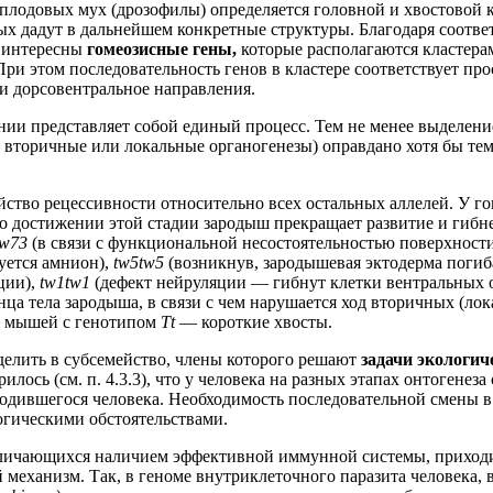
 плодовых мух (дрозофилы) определяется головной и хвостовой к
ых дадут в дальнейшем конкретные структуры. Благодаря соотв
 интересны
гомеозисные гены,
которые располагаются кластера
ри этом последовательность генов в кластере соответствует 
и дорсовентральное направления.
и представляет собой единый процесс. Тем не менее выделение 
 вторичные или локальные органогенезы) оправдано хотя бы тем,
йство рецессивности относительно всех остальных аллелей. У г
По достижении этой стадии зародыш прекращает развитие и гиб
tw73
(в связи с функциональной несостоятельностью поверхности
зуется амнион),
tw5tw5
(возникнув, зародышевая эктодерма погиб
ции),
tw1tw1
(дефект нейруляции — гибнут клетки вентральных о
онца тела зародыша, в связи с чем нарушается ход вторичных (ло
 мышей с генотипом
Tt
— короткие хвосты.
елить в субсемейство, члены которого решают
задачи экологич
лось (см. п. 4.3.3), что у человека на разных этапах онтогенез
дившегося человека. Необходимость последовательной смены в 
огическими обстоятельствами.
личающихся наличием эффективной иммунной системы, приходит
еханизм. Так, в геноме внутриклеточного паразита человека, в