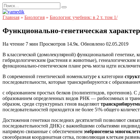
Перейти
Search
к
for:
содержанию
Главная
»
Биология
»
Биология: учебник: в 2 т. том 1/
Функционально-генетическая характери
На чтение
7 мин
Просмотров
14.9к.
Обновлено
02.05.2019
В классической (домолекулярной) функциональной генетике, к
гибридологическим (растения и животные), генеалогическим и 
функционально-генетическом плане речь могла идти исключите
В современной генетической номенклатуре к категории
струк
последовательности, которые транскрибируются с образование
с образованием простых белков (полипептидов, протеинов). С
образованием определенных видов РНК — рибосомных и трансп
образом, среди структурных генов выделяют
транскрибируем
последовательностей приходится не более 5\% общего количества
Достижения генетики последних десятилетий позволяют связат
последовательностей ДНК) с важнейшими событиями индивидуа
напрямую связанные с обеспечением
эмбриогенеза многокле
своеобразная координатная сетка, позволяющая клеткам разви