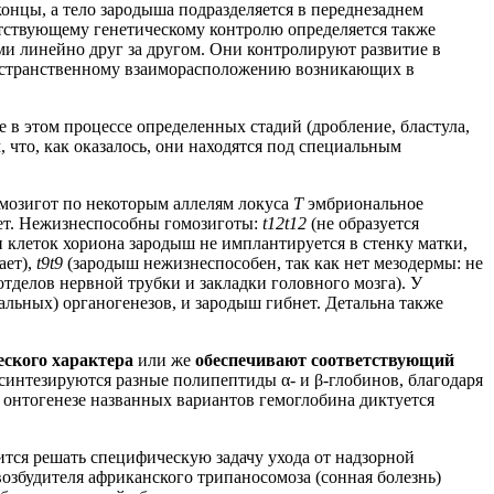
онцы, а тело зародыша подразделяется в переднезаднем
етствующему генетическому контролю определяется также
ми линейно друг за другом. Они контролируют развитие в
пространственному взаиморасположению возникающих в
в этом процессе определенных стадий (дробление, бластула,
 что, как оказалось, они находятся под специальным
омозигот по некоторым аллелям локуса
T
эмбриональное
нет. Нежизнеспособны гомозиготы:
t12t12
(не образуется
 клеток хориона зародыш не имплантируется в стенку матки,
ает),
t9t9
(зародыш нежизнеспособен, так как нет мезодермы: не
тделов нервной трубки и закладки головного мозга). У
кальных) органогенезов, и зародыш гибнет. Детальна также
еского характера
или же
обеспечивают соответствующий
а синтезируются разные полипептиды α- и β-глобинов, благодаря
онтогенезе названных вариантов гемоглобина диктуется
ся решать специфическую задачу ухода от надзорной
озбудителя африканского трипаносомоза (сонная болезнь)