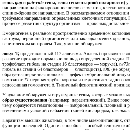
гены,
gap
и
pair-rule
гены, гены сегментарной полярности)
у
направлении на фиксированное число сегментов, клетки котор
спинно-брюшное направление. В рассматриваемом отношении
требуемом направлении определенных клеточных популяций. П
процессе развития структур организма — проксимодистальное 
Эмбриогенез в реальном пространственно-временном воплощени
гаструла, первичный органогенез или закладка осевых органов,
генетическим контролем. Так, у мыши обнаружен
локус Т,
представленный 117 аллелями. Аллель
t
проявляет сво
развитие проходит нормально лишь до определенной стадии. 
трофобласт, гибель на стадии 16 бластомеров — мору-ла),
tw73
гибель на стадии 64 бластомеров — бластоциста),
t0t0
(не обра
образуется первичная полоска — дефект эмбриональной индук
гомозигот
TT
нервная трубка коротка и не достигает заднего к
рецессивная гомозигота
tt.
Типичный фенотипический признак
У эукариот обнаружены структурные
гены,
которые можно выд
образ существования
(например, паразитический). Выше говори
чему образуются гемоглобины — эмбриональный, плодный и ро
изменениями условий снабжения тканей кислородом, т. е. экол
Паразитам высших животных, в том числе млекопитающих, от
функции последней. Один из способов — особый генетический м