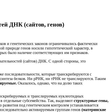
ей ДНК (сайтов, генов)
ков и генетических законов ограничивались фактически
ой природе генов носили гипотетический характер, в
орых было наличие соответствующих им признаков.
ательностей (сайтов) ДНК. С одной стороны, это
кже последовательности, которые транскрибируются с
синтеза белков. Ни рРНК, ни тРНК не транслируются. Таким
лируемые.
Оказалось, однако, что на долю таких
транскрибируемых и транслируемых нуклеотидных
в отдельные субсемейства. Так, выделяют
структурные гены,
о развития под генетическим контролем устанавливается
я последовательно активируемым группам генов
(материнские