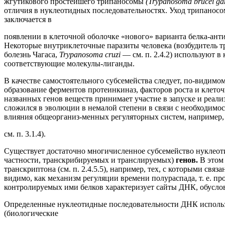
жгутикового простейшего трипаносомы
(Trypanosoma brucei g
отличия в нуклеотидных последовательностях. Уход трипаносом
заключается в
появлении в клеточной оболочке «нового» варианта белка-анти
Некоторые внутриклеточные паразиты человека (возбудитель 
болезнь Чагаса,
Trypanosoma cruzi
— см. п. 2.4.2) используют 
соответствующие молекулы-лиганды.
В качестве самостоятельного субсемейства следует, по-видимо
образование ферментов протеинкиназ, факторов роста и клето
названных генов веществ принимает участие в запуске и реали
сложился в эволюции в немалой степени в связи с необходимо
влияния общеорганиз-менных регуляторных систем, например, в
см. п. 3.1.4).
Существует достаточно многичисленное субсемейство нуклео
частности, транскрибируемых и транслируемых)
генов.
В этом
транскриптона (см. п. 2.4.5.5), например, тех, с которыми св
видимо, как механизм регуляции времени полураспада, т. е. 
контролируемых ими белков характеризует сайты ДНК, обуслов
Определенные нуклеотидные последовательности ДНК исполь
(биологические