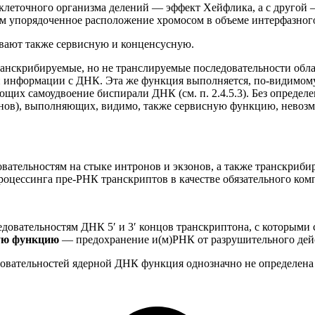
клеточного организма делений — эффект Хейфлика, а с другой
упорядоченное расположение хромосом в объеме интерфазного ядр
вают также сервисную и конценсусную.
ранскрибируемые, но не транслируемые последовательности област
й информации с ДНК. Эта же функция выполняется, по-видимом
щих самоудвоение биспирали ДНК (см. п. 2.4.5.3). Без определ
ов), выполняющих, видимо, также сервисную функцию, невозмо
вательностям на стыке интронов и экзонов, а также транскриб
цессинга пре-РНК транскриптов в качестве обязательного комп
вательностям ДНК 5′ и 3′ концов транскриптона, с которыми св
ую функцию
— предохранение и(м)РНК от разрушительного дейс
овательностей ядерной ДНК функция однозначно не определена 