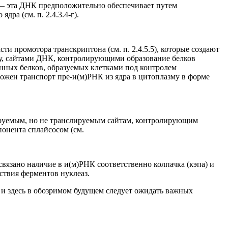
 — эта ДНК предположительно обеспечивает путем
а (см. п. 2.4.3.4-г).
и промотора транскриптона (см. п. 2.4.5.5), которые создают
у, сайтами ДНК, контролирующими образование белков
енных белков, образуемых клетками под контролем
жен транспорт пре-и(м)РНК из ядра в цитоплазму в форме
ируемым, но не транслируемым сайтам, контролирующим
онента сплайсосом (см.
язано наличие в и(м)РНК соответственно колпачка (кэпа) и
твия ферментов нуклеаз.
и здесь в обозримом будущем следует ожидать важных