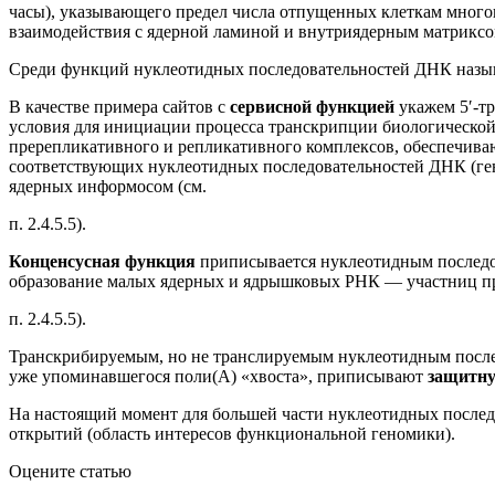
часы), указывающего предел числа отпущенных клеткам много
взаимодействия с ядерной ламиной и внутриядерным матриксом 
Среди функций нуклеотидных последовательностей ДНК назы
В качестве примера сайтов с
сервисной функцией
укажем 5′-т
условия для инициации процесса транскрипции биологическо
пререпликативного и репликативного комплексов, обеспечиваю
соответствующих нуклеотидных последовательностей ДНК (ген
ядерных информосом (см.
п. 2.4.5.5).
Конценсусная функция
приписывается нуклеотидным последо
образование малых ядерных и ядрышковых РНК — участниц про
п. 2.4.5.5).
Транскрибируемым, но не транслируемым нуклеотидным последо
уже упоминавшегося поли(А) «хвоста», приписывают
защитн
На настоящий момент для большей части нуклеотидных послед
открытий (область интересов функциональной геномики).
Оцените статью