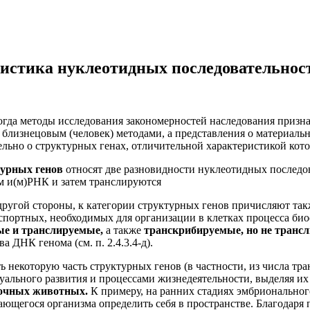
стика нуклеотидных последовательност
огда методы исследования закономерностей наследования призна
близнецовым (человек) методами, а представления о материальн
льно о структурных генах, отличительной характеристикой кот
турных генов
относят две разновидности нуклеотидных последов
м и(м)РНК и затем транслируются
 другой стороны, к категории структурных генов причисляют та
ортных, необходимых для организации в клетках процесса био
ые и транслируемые,
а также
транскрибируемые, но не транс
 ДНК генома (см. п. 2.4.3.4-д).
ь некоторую часть структурных генов (в частности, из числа 
льного развития и процессами жизнедеятельности, выделяя их 
точных животных.
К примеру, на ранних стадиях эмбриональног
вающегося организма определить себя в пространстве. Благодар