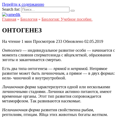
Перейти к содержанию
Search for:
Главная
»
Биология
»
Биология: Учебное пособие.
ОНТОГЕНЕЗ
На чтение
1 мин
Просмотров
233
Обновлено
02.05.2019
Онтогенез
— индивидуальное развитие особи — начинается с
момента слияния сперматозоида с яйцеклеткой, образования
зиготы и заканчивается смертью.
Есть два типа онтогенеза —
прямой
и
непрямой.
Непрямое
развитие может быть личиночным, а прямое — в двух формах:
нели- чиночной и внутриутробной.
Личиночная форма
характеризуется одной или несколькими
личиночными стадиями. Личинки активно питаются, имеют
временные органы. Этот тип развития сопровождается
метаморфозом. Так развиваются насекомые.
Неличиночная форма
развития свойственна рыбам,
рептилиям, птицам. Яйца этих животных богаты желтком.