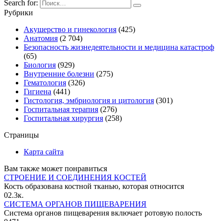
Search for:
Рубрики
Акушерство и гинекология
(425)
Анатомия
(2 704)
Безопасность жизнедеятельности и медицина катастроф
(65)
Биология
(929)
Внутренние болезни
(275)
Гематология
(326)
Гигиена
(441)
Гистология, эмбриология и цитология
(301)
Госпитальная терапия
(276)
Госпитальная хирургия
(258)
Страницы
Карта сайта
Вам также может понравиться
СТРОЕНИЕ И СОЕДИНЕНИЯ КОСТЕЙ
Кость образована костной тканью, которая относится
0
2.3к.
СИСТЕМА ОРГАНОВ ПИЩЕВАРЕНИЯ
Система органов пищеварения включает ротовую полость