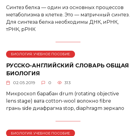
Синтез белка — один из основных процессов
метаболизма в клетке. Это — матричный синтез.
Для синтеза белка необходимы ДНК, иРНК,
тРНК, рРНК
БИОЛОГИЯ: УЧЕБНОЕ ПОСОБИЕ.
РУССКО-АНГЛИЙСКИЙ СЛОВАРЬ ОБЩАЯ
БИОЛОГИЯ
02.05.2019
0
313
Микроскоп барабан drum (rotating objective
lens stage) вата cotton-wool волокно fibre
грань side диафрагма stop, diaphragm зеркало
БИОЛОГИЯ: УЧЕБНОЕ ПОСОБИЕ.