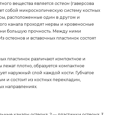
тного вещества является
остеон
(гаверсова
вляет собой микроскопическую систему костных
ры, расположенные один в другом и
того канала проходят нервы и кровеносные
ани большую прочность. Между ними
з остеонов и вставочных пластинок состоят
ных пластинок различают
компактное
и
 лежат плотно, образуется компактное
ует наружный слой каждой кости. Губчатое
м и состоит из костных перекладин,
ых направлениях.
альные каналы остеона;
2
— пластинки остеона;
3