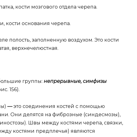
патка, кости мозгового отдела черепа.
и, кости основания черепа.
еле полость, заполненную воздухом. Это кости
атая, верхнечелюстная.
 большие группы:
непрерывные, симфизы
рис. 156).
зы)
—
это соединения костей с помощью
ни. Они делятся на фиброзные (синдесмозы),
иностозы). Швы между костями черепа, связки,
жду костями предплечья) являются