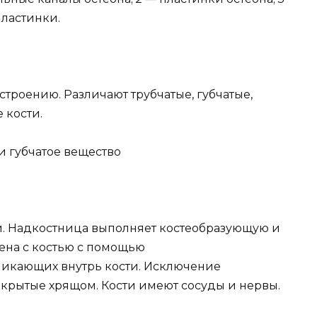
ластинки.
строению. Различают трубчатые, губчатые,
 кости.
и губчатое вещество
й. Надкостница выполняет костеобразующую и
ена с костью с помощью
никающих внутрь кости. Исключение
окрытые хрящом. Кости имеют сосуды и нервы.