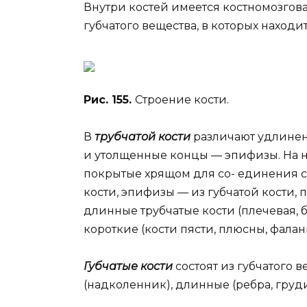
Внутри костей имеется костномозговая
губчатого вещества, в которых находи
Рис. 155.
Строение кости.
В
трубчатой кости
различают удлинен
и утолщенные концы — эпифизы. На н
покрытые хрящом для со- единения с
кости, эпифизы — из губчатой кости,
длинные трубчатые кости (плечевая, 
короткие (кости пясти, плюсны, фалан
Губчатые кости
состоят из губчатого 
(надколенник), длинные (ребра, груди