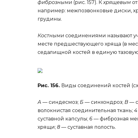
фиброзными
(рис. 157). К
хрящевым
о
например: межпозвонковые диски, х
грудины.
Костными
соединениями называют уча
месте предшествующего хряща (в ме
седалищной костей в единую тазовую 
Рис. 156.
Виды соединений костей (сх
А
— синдесмоз;
Б
— синхондроз;
В
— с
волокнистая соединительная ткань;
суставной капсулы;
6
— фиброзная ме
хрящи;
8
— суставная полость.