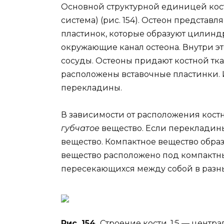
Основной структурной единицей кос
система) (рис. 154). Остеон предста
пластинок, которые образуют цилинд
окружающие канал остеона. Внутри э
сосуды. Остеоны придают костной тк
расположены вставочные пластинки. И
перекладины.
В зависимости от расположения кост
губчатое
вещество. Если перекладины
вещество. Компактное вещество образ
вещество расположено под компактны
пересекающихся между собой в разн
Рис. 154.
Строение кости. 1;5 — центр