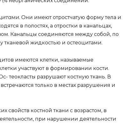
67\% неорганических соединений.
цитами.
Они имеют отростчатую форму тела и
одятся в полостях, а отростки в канальцах,
ом. Канальцы соединяются между собой, по
у тканевой жидкостью и остеоцитами.
цитов имеются клетки, называемые
клетки участвуют в формировании кости.
Ос- теокласты разрушают костную ткань. В
встречаются только в местах разрушения и
 свойств костной ткани с возрастом, в
еятельности, при нарушении деятельности