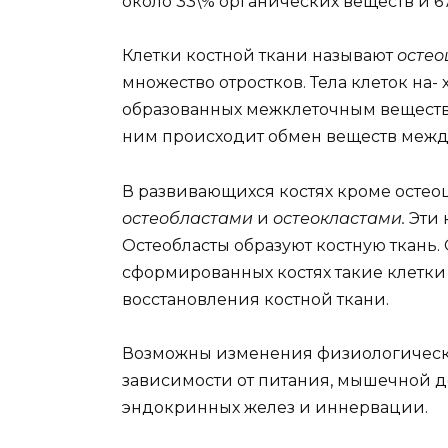
около 33\% органических веществ и 
Клетки костной ткани называют
остео
множество отростков. Тела клеток на- х
образованных межклеточным веществ
ним происходит обмен веществ межд
В развивающихся костях кроме остео
остеобластами
и
остеокластами.
Эти 
Остеобласты образуют костную ткань. 
сформированных костях такие клетки 
восстановления костной ткани.
Возможны изменения физиологических
зависимости от питания, мышечной д
эндокринных желез и иннервации.