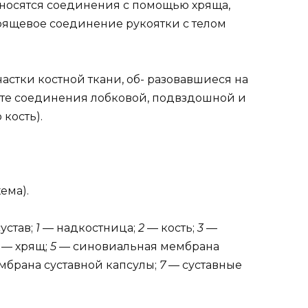
тносятся соединения с помощью хряща,
рящевое соединение рукоятки с телом
стки костной ткани, об- разовавшиеся на
сте соединения лобковой, подвздошной и
кость).
ема).
устав;
1
— надкостница;
2
— кость;
3
—
4
— хрящ;
5
— синовиальная мембрана
мбрана суставной капсулы;
7
— суставные