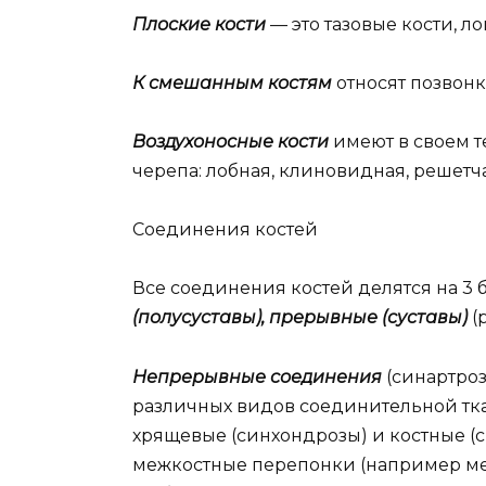
Плоские кости
— это тазовые кости, ло
К смешанным костям
относят позвонк
Воздухоносные кости
имеют в своем т
черепа: лобная, клиновидная, решетч
Соединения костей
Все соединения костей делятся на 3
(полусуставы), прерывные (суставы)
(
Непрерывные соединения
(синартро
различных видов соединительной тка
хрящевые (синхондрозы) и костные (с
межкостные перепонки (например ме