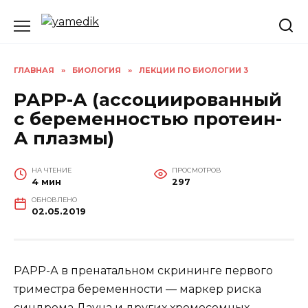
Перейти
к
содержанию
ГЛАВНАЯ
»
БИОЛОГИЯ
»
ЛЕКЦИИ ПО БИОЛОГИИ 3
РАРР-А (ассоциированный
с беременностью протеин-
А плазмы)
НА ЧТЕНИЕ
ПРОСМОТРОВ
4 мин
297
ОБНОВЛЕНО
02.05.2019
РАРР-А в пренатальном скрининге первого
триместра беременности — маркер риска
синдрома Дауна и других хромосомных