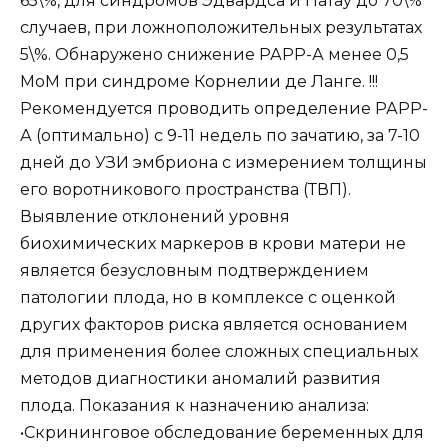
65\%, для синдромов Эдвардса и Патау до 70\%
случаев, при ложноположительных результатах
5\%. Обнаружено снижение РАРР-А менее 0,5
МоМ при синдроме Корнелии де Ланге. !!!
Рекомендуется проводить определение РАРР-
А (оптимально) с 9-11 недель по зачатию, за 7-10
дней до УЗИ эмбриона с измерением толщины
его воротникового пространства (ТВП).
Выявление отклонений уровня
биохимических маркеров в крови матери не
является безусловным подтверждением
патологии плода, но в комплексе с оценкой
других факторов риска является основанием
для применения более сложных специальных
методов диагностики аномалий развития
плода. Показания к назначению анализа:
•Скрининговое обследование беременных для