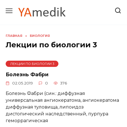
Перейти
к
содержанию
ГЛАВНАЯ
»
БИОЛОГИЯ
Лекции по биологии 3
ЛЕКЦИИ ПО БИОЛОГИИ 3
Болезнь Фабри
02.05.2019
0
376
Болезнь Фабри (син.: диффузная
универсальная ангиокератома, ангиокератома
диффузная туловища, липоидоз
дистопический наследственный, пурпура
геморрагическая