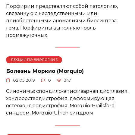
Порфирии представляют собой патологию,
связанную с наследственными или
приобретенными аномалиями биосинтеза
гема. Порфирины выполняют роль
промежуточных
ЛЕКЦИИ ПО БИОЛОГИИ 3
Болезнь Моркио (Morquio)
02.05.2019
0
347
Синонимы: спондило-эпифизарная дисплазия,
хондроостеодистрофия, деформирующая
остеохондродистрофия, Morquio-Brailsford
синдром, Morquio-Ulrich синдром