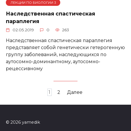
ЛЕКЦИИ ПО БИОЛОГИИ 3
Наследственная спастическая
параплегия
02.05.2019
0
263
Наследственная спастическая параплегия
представляет собой генетически гетерогенную
группу заболеваний, наследующихся по
аутосомно-доминантному, аутосомно-
рецессивному
Пагинация
1
2
Далее
записей
© 2026 yamedik