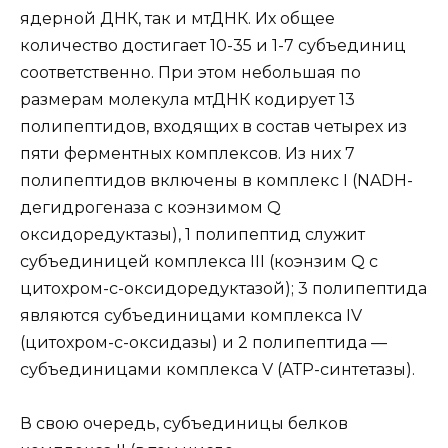
ядерной ДНК, так и мтДНК. Их общее
количество достигает 10-35 и 1-7 субъединиц
соответственно. При этом небольшая по
размерам молекула мтДНК кодирует 13
полипептидов, входящих в состав четырех из
пяти ферментных комплексов. Из них 7
полипептидов включены в комплекс I (NADH-
дегидрогеназа с коэнзимом Q
оксидоредуктазы), 1 полипептид служит
субъединицей комплекса III (коэнзим Q с
цитохром-с-оксидоредуктазой); 3 полипептида
являются субъединицами комплекса IV
(цитохром-с-оксидазы) и 2 полипептида —
субъединицами комплекса V (АТР-синтетазы).
В свою очередь, субъединицы белков