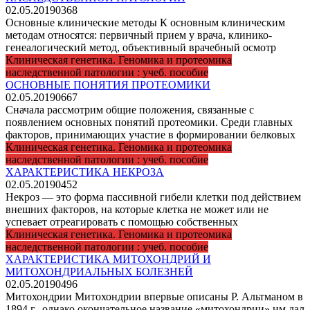
02.05.2019
0
368
Основные клинические методы К основным клиническим
методам относятся: первичный прием у врача, клинико-
генеалогический метод, объективный врачебный осмотр
Клиническая генетика. Геномика и протеомика
наследственной патологии : учеб. пособие
ОСНОВНЫЕ ПОНЯТИЯ ПРОТЕОМИКИ
02.05.2019
0
667
Сначала рассмотрим общие положения, связанные с
появлением основных понятий протеомики. Среди главных
факторов, принимающих участие в формировании белковых
Клиническая генетика. Геномика и протеомика
наследственной патологии : учеб. пособие
ХАРАКТЕРИСТИКА НЕКРОЗА
02.05.2019
0
452
Некроз — это форма пассивной гибели клетки под действием
внешних факторов, на которые клетка не может или не
успевает отреагировать с помощью собственных
Клиническая генетика. Геномика и протеомика
наследственной патологии : учеб. пособие
ХАРАКТЕРИСТИКА МИТОХОНДРИЙ И
МИТОХОНДРИАЛЬНЫХ БОЛЕЗНЕЙ
02.05.2019
0
496
Митохондрии Митохондрии впервые описаны Р. Альтманом в
1894 г., однако окончательное название «митохондрии» им дал