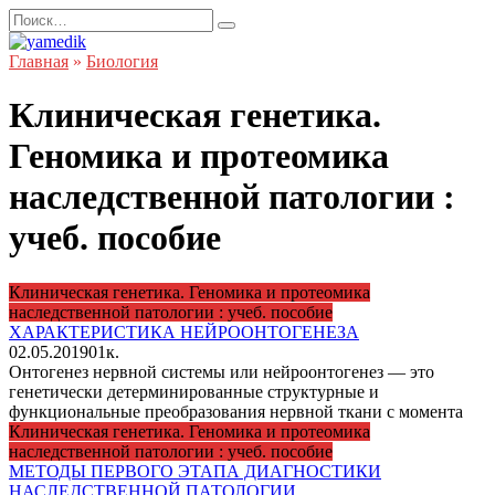
Перейти
Search
к
for:
содержанию
Главная
»
Биология
Клиническая генетика.
Геномика и протеомика
наследственной патологии :
учеб. пособие
Клиническая генетика. Геномика и протеомика
наследственной патологии : учеб. пособие
ХАРАКТЕРИСТИКА НЕЙРООНТОГЕНЕЗА
02.05.2019
0
1к.
Онтогенез нервной системы или нейроонтогенез — это
генетически детерминированные структурные и
функциональные преобразования нервной ткани с момента
Клиническая генетика. Геномика и протеомика
наследственной патологии : учеб. пособие
МЕТОДЫ ПЕРВОГО ЭТАПА ДИАГНОСТИКИ
НАСЛЕДСТВЕННОЙ ПАТОЛОГИИ