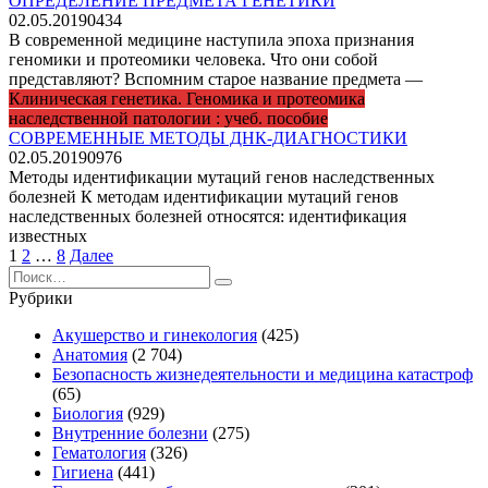
ОПРЕДЕЛЕНИЕ ПРЕДМЕТА ГЕНЕТИКИ
02.05.2019
0
434
В современной медицине наступила эпоха признания
геномики и протеомики человека. Что они собой
представляют? Вспомним старое название предмета —
Клиническая генетика. Геномика и протеомика
наследственной патологии : учеб. пособие
СОВРЕМЕННЫЕ МЕТОДЫ ДНК-ДИАГНОСТИКИ
02.05.2019
0
976
Методы идентификации мутаций генов наследственных
болезней К методам идентификации мутаций генов
наследственных болезней относятся: идентификация
известных
Пагинация
1
2
…
8
Далее
записей
Search
for:
Рубрики
Акушерство и гинекология
(425)
Анатомия
(2 704)
Безопасность жизнедеятельности и медицина катастроф
(65)
Биология
(929)
Внутренние болезни
(275)
Гематология
(326)
Гигиена
(441)