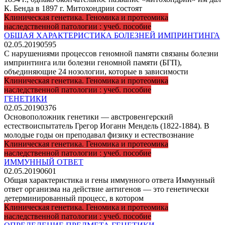
К. Бенда в 1897 г. Митохондрии состоят
Клиническая генетика. Геномика и протеомика
наследственной патологии : учеб. пособие
ОБЩАЯ ХАРАКТЕРИСТИКА БОЛЕЗНЕЙ ИМПРИНТИНГА
02.05.2019
0
595
С нарушениями процессов геномной памяти связаны болезни
импринтинга или болезни геномной памяти (БГП),
объединяющие 24 нозологии, которые в зависимости
Клиническая генетика. Геномика и протеомика
наследственной патологии : учеб. пособие
ГЕНЕТИКИ
02.05.2019
0
376
Основоположник генетики — австровенгерский
естествоиспытатель Грегор Иоганн Мендель (1822-1884). В
молодые годы он преподавал физику и естествознание
Клиническая генетика. Геномика и протеомика
наследственной патологии : учеб. пособие
ИММУННЫЙ ОТВЕТ
02.05.2019
0
601
Общая характеристика и гены иммунного ответа Иммунный
ответ организма на действие антигенов — это генетически
детерминированный процесс, в котором
Клиническая генетика. Геномика и протеомика
наследственной патологии : учеб. пособие