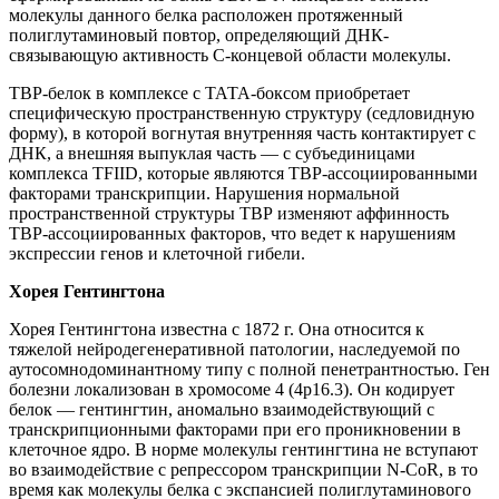
молекулы данного белка расположен протяженный
полиглутаминовый повтор, определяющий ДНК-
связывающую активность С-концевой области молекулы.
ТВР-белок в комплексе с ТАТА-боксом приобретает
специфическую пространственную структуру (седловидную
форму), в которой вогнутая внутренняя часть контактирует с
ДНК, а внешняя выпуклая часть — с субъединицами
комплекса TFIID, которые являются ТВР-ассоциированными
факторами транскрипции. Нарушения нормальной
пространственной структуры ТВР изменяют аффинность
ТВР-ассоциированных факторов, что ведет к нарушениям
экспрессии генов и клеточной гибели.
Хорея Гентингтона
Хорея Гентингтона известна с 1872 г. Она относится к
тяжелой нейродегенеративной патологии, наследуемой по
аутосомнодоминантному типу с полной пенетрантностью. Ген
болезни локализован в хромосоме 4 (4р16.3). Он кодирует
белок — гентингтин, аномально взаимодействующий с
транскрипционными факторами при его проникновении в
клеточное ядро. В норме молекулы гентингтина не вступают
во взаимодействие с репрессором транскрипции N-CoR, в то
время как молекулы белка с экспансией полиглутаминового