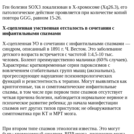
Ген болезни SOX3 локализован в Х-хромосоме (Xq26.3), его
патологическое действие проявляется при количестве копий
повтора GGG, равном 15-26.
Х-сцепленная умственная отсталость в сочетании с
инфантильными спазмами
Х-сцепленная УО в сочетании с инфантильными спазмами —
синдром, описанный в 1891 г. Ч. Вестом. Это заболевание
детского возраста встречается с частотой 1:4,5-10 тыс.
человек. Болеют преимущественно мальчики (60\% случаев).
Характерны: кратковременные серии пароксизмов с
вовлечением сгибательных групп мышц (аксиальных),
прогрессирующее нарушение психоневрологических
функций и резистентность к терапии. Могут выявляться как
криптогенные, так и симптоматические инфантильные
спазмы, в том числе при первом типе спазмов отсутствует
четкая причина болезни, наблюдается нормальное нервное и
психическое развитие ребенка; до начала манифестации
спазмов нет других типов приступов; не обнаруживается
симптоматика при КТ и МРТ мозга.
При втором типе спазмов этиология известна. Это могут
быть: хромосомный синдром, ВПР мозга, дисгенезии мозга,