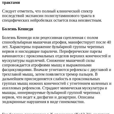
трактами
Следует отметить, что полный клинический спектр
последствий экспансии полиглутаминового тракта в
специфических нейробелках остается пока неизвестным.
Болезнь Кеннеди
Болезнь Кеннеди или рецессивная сцепленная с полом
спинобульбарная мышечная атрофия, манифестирует после 40
лет. Характерны поражение бульбарной группы черепных
нервов и нисходящие параличи. Периферические парезы
начинаются с проксимальных отделов верхних конечностей и
мускулатуры надплечий. Снижение мышечной силы
сопровождается атрофиями мышц и выраженными
фасцикуляциями. Вначале угнетаются рефлексы с двуглавой и
трехглавой мышц, затем появляется тремор пальцев. В
дальнейшем присоединяется слабость в проксимальных
группах мышц нижних конечностей с угнетением коленных и
ахилловых рефлексов. Страдают мимическая мускулатура и
мышцы, иннервируемые бульбарной группой черепных
нервов, что ведет к дисфагии и дизартрии. Описаны
эндокринные нарушения в виде гинекомастии.