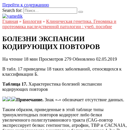
Перейти к содержанию
Search for:
Главная
»
Биология
»
Клиническая генетика. Геномика и
протеомика наследственной патологии : учеб. пособие
БОЛЕЗНИ ЭКСПАНСИИ
КОДИРУЮЩИХ ПОВТОРОВ
На чтение
18 мин
Просмотров
279
Обновлено
02.05.2019
В табл. 17 приведены 18 таких заболеваний, относящихся к
классификации Б.
Таблица 17.
Характеристика болезней экспансии
кодирующих повторов
Примечание.
Знак «-» обозначает отсутствие данных.
Таким образом, приведенные в этой таблице типы
тринуклеотидных повторов кодируют либо белки
увеличенного полиглутаминового тракта (САG-повтор
экспрессирует белки: гентингтин, атрофин, ТВР и САСNAIA,