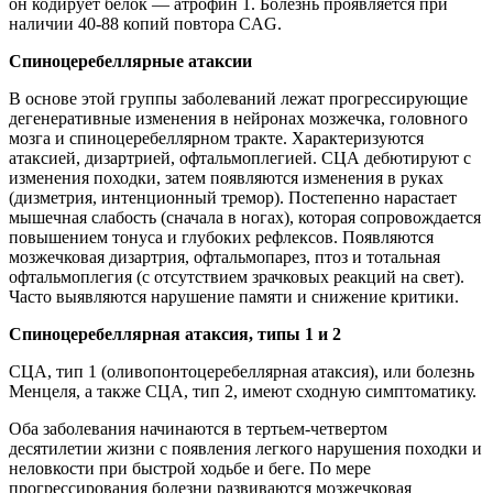
он кодирует белок — атрофин 1. Болезнь проявляется при
наличии 40-88 копий повтора CAG.
Спиноцеребеллярные атаксии
В основе этой группы заболеваний лежат прогрессирующие
дегенеративные изменения в нейронах мозжечка, головного
мозга и спиноцеребеллярном тракте. Характеризуются
атаксией, дизартрией, офтальмоплегией. СЦА дебютируют с
изменения походки, затем появляются изменения в руках
(дизметрия, интенционный тремор). Постепенно нарастает
мышечная слабость (сначала в ногах), которая сопровождается
повышением тонуса и глубоких рефлексов. Появляются
мозжечковая дизартрия, офтальмопарез, птоз и тотальная
офтальмоплегия (с отсутствием зрачковых реакций на свет).
Часто выявляются нарушение памяти и снижение критики.
Спиноцеребеллярная атаксия, типы 1 и 2
СЦА, тип 1 (оливопонтоцеребеллярная атаксия), или болезнь
Менцеля, а также СЦА, тип 2, имеют сходную симптоматику.
Оба заболевания начинаются в тертьем-четвертом
десятилетии жизни с появления легкого нарушения походки и
неловкости при быстрой ходьбе и беге. По мере
прогрессирования болезни развиваются мозжечковая