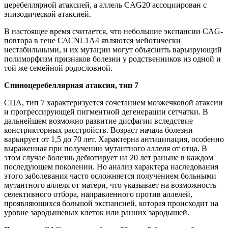
церебеллярной атаксией, а аллель CAG20 ассоциирован с
эпизодической атаксией.
В настоящее время считается, что небольшие экспансии CAG-
повтора в гене САСNL1А4 являются мейотически
нестабильными, и их мутации могут объяснить варьирующий
полиморфизм признаков болезни у родственников из одной и
той же семейной родословной.
Спиноцеребеллярная атаксия, тип 7
СЦА, тип 7 характеризуется сочетанием мозжечковой атаксии
и прогрессирующей пигментной дегенерации сетчатки. В
дальнейшем возможно развитие дисфагии вследствие
констрикторных расстройств. Возраст начала болезни
варьирует от 1,5 до 70 лет. Характерна антиципация, особенно
выраженная при получении мутантного аллеля от отца. В
этом случае болезнь дебютирует на 20 лет раньше в каждом
последующем поколении. Но анализ характера наследования
этого заболевания часто осложняется получением больными
мутантного аллеля от матери, что указывает на возможность
селективного отбора, направленного против аллелей,
проявляющихся большой экспансией, которая происходит на
уровне зародышевых клеток или ранних зародышей.