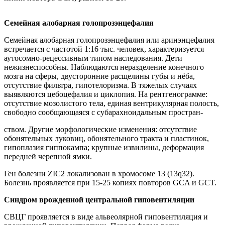
Семейная алобарная голопрозэнцефалия
Семейная алобарная голопрозэнцефалия или аринэнцефалия
встречается с частотой 1:16 тыс. человек, характеризуется
аутосомно-рецессивным типом наследования. Дети
нежизнеспособны. Наблюдаются неразделение конечного
мозга на сферы, двусторонние расщелины губы и нёба,
отсутствие фильтра, гипотелоризма. В тяжелых случаях
выявляются цебоцефалия и циклопия. На рентгенограмме:
отсутствие мозолистого тела, единая вентрикулярная полость,
свободно сообщающаяся с субарахноидальным простран-
ством. Другие морфологические изменения: отсутствие
обонятельных луковиц, обонятельного тракта и пластинок,
гипоплазия гиппокампа; крупные извилины, деформация
передней черепной ямки.
Ген болезни ZIC2 локализован в хромосоме 13 (13q32).
Болезнь проявляется при 15-25 копиях повторов GCA и GCT.
Синдром врожденной центральной гиповентиляции
СВЦГ проявляется в виде альвеолярной гиповентиляция и