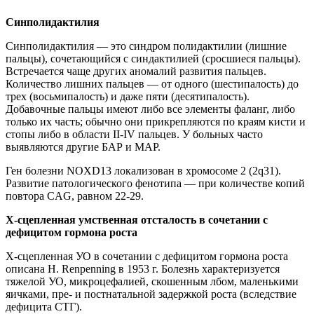
Синполидактилия
Синполидактилия — это синдром полидактилии (лишние
пальцы), сочетающийся с синдактилией (сросшиеся пальцы).
Встречается чаще других аномалий развития пальцев.
Количество лишних пальцев — от одного (шестипалость) до
трех (восьмипалость) и даже пяти (десятипалость).
Добавочные пальцы имеют либо все элементы фаланг, либо
только их часть; обычно они прикрепляются по краям кисти и
стопы либо в области II-IV пальцев. У больных часто
выявляются другие БАР и МАР.
Ген болезни NOXD13 локализован в хромосоме 2 (2q31).
Развитие патологического фенотипа — при количестве копий
повтора CAG, равном 22-29.
Х-сцепленная умственная отсталость в сочетании с
дефицитом гормона роста
Х-сцепленная УО в сочетании с дефицитом гормона роста
описана H. Renpenning в 1953 г. Болезнь характеризуется
тяжелой УО, микроцефалией, скошенным лбом, маленькими
яичками, пре- и постнатальной задержкой роста (вследствие
дефицита СТГ).