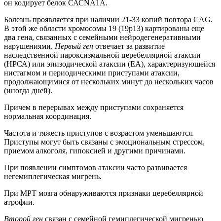
он кодирует белок САСNА1А.
Болезнь проявляется при наличии 21-33 копий повтора CAG.
В этой же области хромосомы 19 (19р13) картированы еще
два гена, связанных с семейными нейродегенеративными
нарушениями.
Первый ген
отвечает за развитие
наследственной пароксизмальной церебеллярной атаксии
(НРСА) или эпизодической атаксии (ЕА), характеризующейся
нистагмом и периодическими приступами атаксии,
продолжающимися от нескольких минут до нескольких часов
(иногда дней).
Причем в перерывах между приступами сохраняется
нормальная координация.
Частота и тяжесть приступов с возрастом уменьшаются.
Приступы могут быть связаны с эмоциональным стрессом,
приемом алкоголя, гипоксией и другими причинами.
При появлении симптомов атаксии часто развивается
негемиплегическая мигрень.
При МРТ мозга обнаруживаются признаки церебеллярной
атрофии.
Второй ген
связан с семейной гемиплегической мигренью