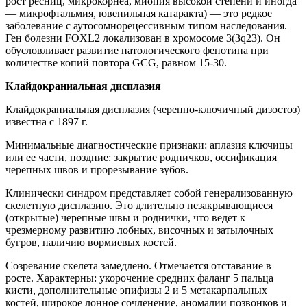
рост ресниц, микрокорнеа, миопия высокой степени и иногда
— микрофтальмия, ювенильная катаракта) — это редкое
заболевание с аутосомнорецессивным типом наследования.
Ген болезни FOXL2 локализован в хромосоме 3(3q23). Он
обусловливает развитие патологического фенотипа при
количестве копий повтора GCG, равном 15-30.
Клайдокраниальная дисплазия
Клайдокраниальная дисплазия (черепно-ключичный дизостоз)
известна с 1897 г.
Минимальные диагностические признаки: аплазия ключицы
или ее части, поздние: закрытие родничков, оссификация
черепных швов и прорезывание зубов.
Клинически синдром представляет собой генерализованную
скелетную дисплазию. Это длительно незакрывающиеся
(открытые) черепные швы и роднички, что ведет к
чрезмерному развитию лобных, височных и затылочных
бугров, наличию вормиевых костей.
Созревание скелета замедлено. Отмечается отставание в
росте. Характерны: укорочение средних фаланг 5 пальца
кисти, дополнительные эпифизы 2 и 5 метакарпальных
костей, широкое лонное сочленение, аномалии позвонков и