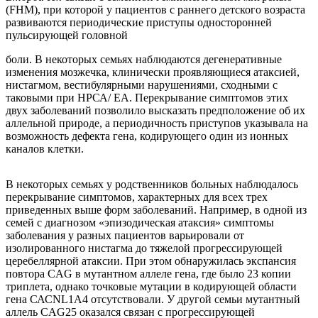
(FHM), при которой у пациентов с раннего детского возраста
развиваются периодические приступы односторонней
пульсирующей головной
боли. В некоторых семьях наблюдаются дегенеративные
изменения мозжечка, клинически проявляющиеся атаксией,
нистагмом, вестибулярными нарушениями, сходными с
таковыми при НРСА/ ЕА. Перекрывание симптомов этих
двух заболеваний позволило высказать предположение об их
аллельной природе, а периодичность приступов указывала на
возможность дефекта гена, кодирующего один из ионных
каналов клетки.
В некоторых семьях у родственников больных наблюдалось
перекрывание симптомов, характерных для всех трех
приведенных выше форм заболеваний. Например, в одной из
семей с диагнозом «эпизодическая атаксия» симптомы
заболевания у разных пациентов варьировали от
изолированного нистагма до тяжелой прогрессирующей
церебеллярной атаксии. При этом обнаружилась экспансия
повтора CAG в мутантном аллеле гена, где было 23 копии
триплета, однако точковые мутации в кодирующей области
гена САСNL1А4 отсутствовали. У другой семьи мутантный
аллель CAG25 оказался связан с прогрессирующей