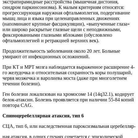
экстрапирамидные расстройства (мышечная дистония,
синдром паркинсонизма). К малым критериям относятся:
прогрессирующая наружная офтальмоплегия, подергивание
мышц лица и языка при целенаправленных движениях
(напоминают крупные фасцикуляции), «выпученные глаза»
или широко раскрытые глазные щели с неподвижными,
фиксированными глазными яблоками (обусловлено
офтальмоплегией и ретракцией верхних век).
Продолжительность заболевания около 20 лет. Больные
умирают от инфекционных осложнений.
При КТ и МРТ мозга наблюдается выраженное расширение 4-
го желудочка и относительная сохранность коры полушарий,
червя мозжечка и варолиева моста (даже при многолетнем
течении болезни).
Ген болезни локализован на хромосоме 14 (14q32.1), кодирует
белок-атаксин. Болезнь проявляется при наличии 55-84 копий
повтора CAG.
Спиноцеребеллярная атаксия, тип 6
СЦА, тип 6, или наследственная пароксизмальная церебелляр-
ная атаксия, в одних случаях сочетается с эпизодической