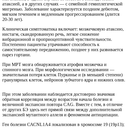
атаксией, а в других случаях — с семейной гемиплегической
мигренью. Заболевание характеризуется поздним дебютом,
мягким течением и медленным прогрессированием (длится
20-30 лет).
Клиническая симптоматика включает: мозжечковую атаксию,
нистагм, скандированную речь, легкое снижение
вибрационной и проприоцептивной чувствительности.
Постепенно пациенты утрачивают способность к
самостоятельному передвижению, позднее у них развивается
парез гортани.
При МРТ мозга обнаруживается атрофия мозжечка и
спинного мозга. При морфологическом исследовании —
значительная потеря клеток Пуркинье и (в меньшей степени)
гранулярных клеток, нейронов зубчатого ядра и нижних олив.
При этом заболевании наблюдается достоверно значимая
обратная корреляция между возрастом начала болезни и
величиной экспансии повтора CAG. Вместе с тем, в отличие
от других БЭ здесь нет прямой связи между дополнительной
экспансией мутантного аллеля и феноменом антиципации.
Ген болезни САСNL1А4 локализован в хромосоме 19 (19р13);