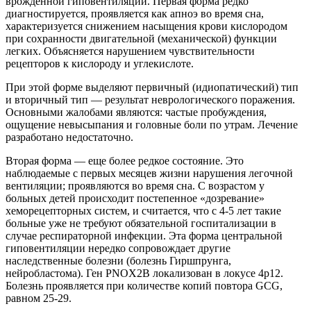
врожденной гиповентиляции. Первая форма редко
диагностируется, проявляется как апноэ во время сна,
характеризуется снижением насыщения крови кислородом
при сохранности двигательной (механической) функции
легких. Объясняется нарушением чувствительности
рецепторов к кислороду и углекислоте.
При этой форме выделяют первичный (идиопатический) тип
и вторичный тип — результат неврологического поражения.
Основными жалобами являются: частые пробуждения,
ощущение невысыпания и головные боли по утрам. Лечение
разработано недостаточно.
Вторая форма — еще более редкое состояние. Это
наблюдаемые с первых месяцев жизни нарушения легочной
вентиляции; проявляются во время сна. С возрастом у
больных детей происходит постепенное «дозревание»
хеморецепторных систем, и считается, что с 4-5 лет такие
больные уже не требуют обязательной госпитализации в
случае респираторной инфекции. Эта форма центральной
гиповентиляции нередко сопровождает другие
наследственные болезни (болезнь Гиршпрунга,
нейробластома). Ген PNOX2B локализован в локусе 4р12.
Болезнь проявляется при количестве копий повтора GCG,
равном 25-29.