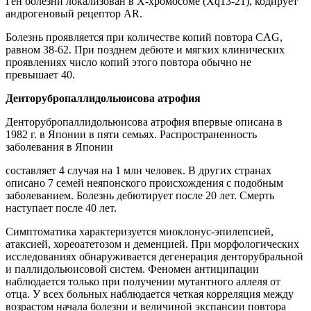
Ген болезни локализован в Х-хромосоме (Xq13-21), кодирует
андрогеновый рецептор AR.
Болезнь проявляется при количестве копий повтора CAG,
равном 38-62. При позднем дебюте и мягких клинических
проявлениях число копий этого повтора обычно не
превышает 40.
Денторубропаллидольюисова атрофия
Денторубропаллидольюисова атрофия впервые описана в
1982 г. в Японии в пяти семьях. Распространенность
заболевания в Японии
составляет 4 случая на 1 млн человек. В других странах
описано 7 семей неяпонского происхождения с подобным
заболеванием. Болезнь дебютирует после 20 лет. Смерть
наступает после 40 лет.
Симптоматика характеризуется миоклонус-эпилепсией,
атаксией, хореоатетозом и деменцией. При морфологических
исследованиях обнаруживается дегенерация денторубральной
и паллидольюисовой систем. Феномен антиципации
наблюдается только при получении мутантного аллеля от
отца. У всех больных наблюдается четкая корреляция между
возрастом начала болезни и величиной экспансии повтора