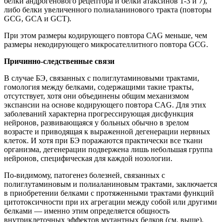
белки андрогенового рецептора и белки атаксинов 1-3 и 7),
либо белки увеличенного полиаланинового тракта (повторы
GCG, GCA и GCT).
При этом размеры кодирующего повтора САG меньше, чем
размеры некодирующего микросателлитного повтора GCG.
Причинно-следственные связи
В случае БЭ, связанных с полиглутаминовыми трактами,
гомология между белками, содержащими такие тракты,
отсутствует, хотя они объединены общим механизмом
экспансии на основе кодирующего повтора CAG. Для этих
заболеваний характерна прогрессирующая дисфункция
нейронов, развивающаяся у больных обычно в зрелом
возрасте и приводящая к выраженной дегенерации нервных
клеток. И хотя при БЭ поражаются практически все ткани
организма, дегенерации подвержена лишь небольшая группа
нейронов, специфическая для каждой нозологии.
По-видимому, патогенез болезней, связанных с
полиглутаминовым и полиаланиновым трактами, заключается
в приобретении белками с протяженными трактами функций
цитотоксичности при их агрегации между собой или другими
белками — именно этим определяется общность
внутриклеточных эффектов мутантных белков (см. выше).