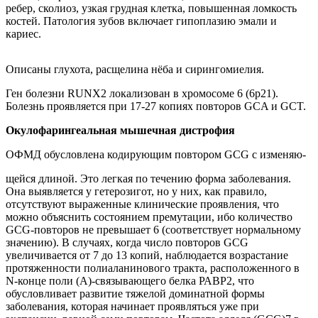
ребер, сколиоз, узкая грудная клетка, повышенная ломкость
костей. Патология зубов включает гипоплазию эмали и
кариес.
Описаны глухота, расщелина нёба и сирингомиелия.
Ген болезни RUNX2 локализован в хромосоме 6 (6р21).
Болезнь проявляется при 17-27 копиях повторов GCA и GCT.
Окулофарингеальная мышечная дистрофия
ОФМД обусловлена кодирующим повтором GCG c изменяю-
щейся длиной. Это легкая по течению форма заболевания.
Она выявляется у гетерозигот, но у них, как правило,
отсутствуют выраженные клинические проявления, что
можно объяснить состоянием премутации, ибо количество
GCG-повторов не превышает 6 (соответствует нормальному
значению). В случаях, когда число повторов GCG
увеличивается от 7 до 13 копий, наблюдается возрастание
протяженности полиаланинового тракта, расположенного в
N-конце поли (А)-связывающего белка РАВР2, что
обусловливает развитие тяжелой доминатной формы
заболевания, которая начинает проявляться уже при