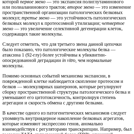
которой
первое звено
— это экспансия полиглутаминового
или полиаланинового трактов;
второе звено
— это изменение
пространственной организации патологических белковых
молекул;
третье звено
— это устойчивость патологических
белковых молекул к протеосомной утилизации;
четвертое
звено
— это увеличение селективной дегенерации клеток,
содержащих такие молекулы.
Следует отметить, что для третьего звена данной цепочки
было показано, что патологические молекулы белка —
атаксина 1 (92-глу) более устойчивы к убиквитин-
опосредованной деградации
in vitro,
чем нормальные
молекулы.
Помимо основных событий механизма экспансии, в
поврежденной клетке наблюдается скопление протеосом и
белков — молекулярных шаперонов, которые регулируют
сборку пространственной структуры патологического белка и
уменьшают его цитотоксичность, контролируя степень
агрегации и скорость обмена с другими белками.
В качестве одного из патогенетических механизмов следует
упомянуть внутриядерное накопление белковых агрегатов,
которые изменяют экспрессию генов, аномально
взаимодействуя с регуляторами транскрипции. Например, был