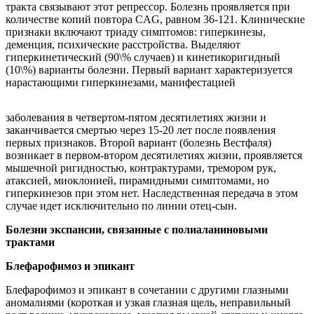
тракта связывают этот репрессор. Болезнь проявляется при
количестве копий повтора CAG, равном 36-121. Клинические
признаки включают триаду симптомов: гиперкинезы,
деменция, психические расстройства. Выделяют
гиперкинетический (90\% случаев) и кинетикоригидный
(10\%) варианты болезни. Первый вариант характеризуется
нарастающими гиперкинезами, манифестацией
заболевания в четвертом-пятом десятилетиях жизни и
заканчивается смертью через 15-20 лет после появления
первых признаков. Второй вариант (болезнь Вестфаля)
возникает в первом-втором десятилетиях жизни, проявляется
мышечной ригидностью, контрактурами, тремором рук,
атаксией, миоклонией, пирамидными симптомами, но
гиперкинезов при этом нет. Наследственная передача в этом
случае идет исключительно по линии отец-сын.
Болезни экспансии, связанные с полиаланиновыми
трактами
Блефарофимоз и эпикант
Блефарофимоз и эпикант в сочетании с другими глазными
аномалиями (короткая и узкая глазная щель, неправильный