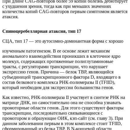
При длине CAG-повторов более 59 копий болезнь дебютирует
с ухудшения зрения, тогда как при меньших значениях
количества копий CAG-повторов первым симптомом является
атаксия.
Спиноцеребеллярная атаксия, тип 17
СЦА, тип 17 — это аутосомно-доминантная форма с хорошо
изученным патогенезом. В ее основе лежит механизм
аномального взаимодействия проникших в клеточное ядро
молекул, содержащих протяженные полиглутаминовые
тракты, с регуляторами транскрипции, что нарушает
экспрессию генов. Причина — белок ТВР, являющийся
субъединицей транскрипционного фактора D, входящего в
состав белкового комплекса РНК-полимеразы II (TFIID),
который необходим для экспрессии большинства генов.
Как известно, РНК-полимераза II участвует в синтезе РНК на
матрице ДНК, но самостоятельно она не способна узнавать
промоторные области генов. Для этого существуют факторы
транскрипции, последовательно связывающиеся с
промотором и образующие ОИК, кэп-сайт (см. главу 3). При
данном заболевании первым в этом комплексе стоит TFIID,
сформированный из белка ТВР. В N-концевой области