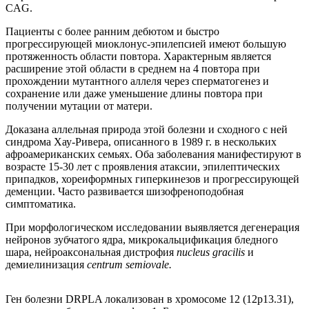
CAG.
Пациенты с более ранним дебютом и быстро
прогрессирующей миоклонус-эпилепсией имеют большую
протяженность области повтора. Характерным является
расширение этой области в среднем на 4 повтора при
прохождении мутантного аллеля через сперматогенез и
сохранение или даже уменьшение длины повтора при
получении мутации от матери.
Доказана аллельная природа этой болезни и сходного с ней
синдрома Хау-Ривера, описанного в 1989 г. в нескольких
афроамериканских семьях. Оба заболевания манифестируют в
возрасте 15-30 лет с проявления атаксии, эпилептических
припадков, хореиформных гиперкинезов и прогрессирующей
деменции. Часто развивается шизофреноподобная
симптоматика.
При морфологическом исследовании выявляется дегенерация
нейронов зубчатого ядра, микрокальцификация бледного
шара, нейроаксональная дистрофия
nucleus gracilis
и
демиелинизация
centrum semiovale.
Ген болезни DRPLA локализован в хромосоме 12 (12р13.31),