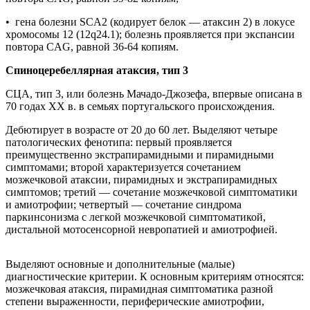
• гена болезни SCA2 (кодирует белок — атаксин 2) в локусе
хромосомы 12 (12q24.1); болезнь проявляется при экспансии
повтора CAG, равной 36-64 копиям.
Спиноцеребеллярная атаксия, тип 3
СЦА, тип 3, или болезнь Мачадо-Джозефа, впервые описана в
70 годах XX в. в семьях португальского происхождения.
Дебютирует в возрасте от 20 до 60 лет. Выделяют четыре
патологических фенотипа: первый проявляется
преимущественно экстрапирамидными и пирамидными
симптомами; второй характеризуется сочетанием
мозжечковой атаксии, пирамидных и экстрапирамидных
симптомов; третий — сочетание мозжечковой симптоматики
и амиотрофии; четвертый — сочетание синдрома
паркинсонизма с легкой мозжечковой симптоматикой,
дистальной мотосенсорной невропатией и амиотрофией.
Выделяют основные и дополнительные (малые)
диагностические критерии. К основным критериям относятся:
мозжечковая атаксия, пирамидная симптоматика разной
степени выраженности, периферические амиотрофии,