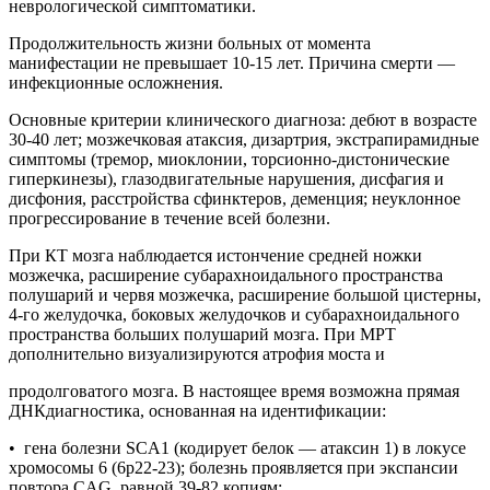
неврологической симптоматики.
Продолжительность жизни больных от момента
манифестации не превышает 10-15 лет. Причина смерти —
инфекционные осложнения.
Основные критерии клинического диагноза: дебют в возрасте
30-40 лет; мозжечковая атаксия, дизартрия, экстрапирамидные
симптомы (тремор, миоклонии, торсионно-дистонические
гиперкинезы), глазодвигательные нарушения, дисфагия и
дисфония, расстройства сфинктеров, деменция; неуклонное
прогрессирование в течение всей болезни.
При КТ мозга наблюдается истончение средней ножки
мозжечка, расширение субарахноидального пространства
полушарий и червя мозжечка, расширение большой цистерны,
4-го желудочка, боковых желудочков и субарахноидального
пространства больших полушарий мозга. При МРТ
дополнительно визуализируются атрофия моста и
продолговатого мозга. В настоящее время возможна прямая
ДНКдиагностика, основанная на идентификации:
• гена болезни SCA1 (кодирует белок — атаксин 1) в локусе
хромосомы 6 (6р22-23); болезнь проявляется при экспансии
повтора CAG, равной 39-82 копиям;