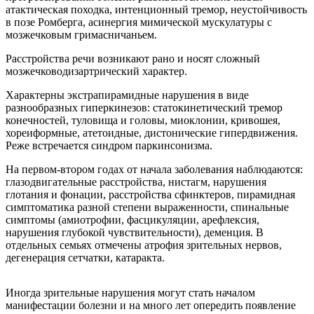
атактическая походка, интенционный тремор, неустойчивость
в позе Ромберга, асинергия мимической мускулатуры с
мозжечковым гримасничаньем.
Расстройства речи возникают рано и носят сложный
мозжечководизартрический характер.
Характерны экстрапирамидные нарушения в виде
разнообразных гиперкинезов: статокинетический тремор
конечностей, туловища и головы, миоклонии, кривошея,
хореиформные, атетоидные, дистонические гипердвижения.
Реже встречается синдром паркинсонизма.
На первом-втором годах от начала заболевания наблюдаются:
глазодвигательные расстройства, нистагм, нарушения
глотания и фонации, расстройства сфинктеров, пирамидная
симптоматика разной степени выраженности, спинальные
симптомы (амиотрофии, фасцикуляции, арефлексия,
нарушения глубокой чувствительности), деменция. В
отдельных семьях отмечены атрофия зрительных нервов,
дегенерация сетчатки, катаракта.
Иногда зрительные нарушения могут стать началом
манифестации болезни и на много лет опередить появление