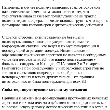
Например, в случае полиглутаминовых трактов основной
патогенетический механизм заключается в том, что
трансглутаминаза связывает полиглутаминовый тракт с
полипептидами, содержащими лизиловые группы, что ведет к
формированию кополимеров с цитотоксическим действием.
С другой стороны, антипараллельные бета-цепи
полиглутаминовых повторов удерживаются вместе
водородными связями, что ведет к их мультимеризации и
последующей агрегации молекул. Иными словами,
образование токсических агрегатов не является необходимым
условием для развития БЭ, что нашло подтверждение у
больных с синдромом Кеннеди, СЦА типов 2 и 7 и хореей
Гентингтона при обнаружении у них белковых агрегатов не
только в селективно поврежденных нейронах, но и в
неповрежденных клетках других тканей. Эта причина
цитотоксичности была подтверждена для всех БЭ.
События, сопутствующие механизму экспансии
Причины и механизмы формирования протяженных белковых
агрегатов и их токсического действия можно представить как
многозвеньевую цепочку метаболических событий в клетке, в