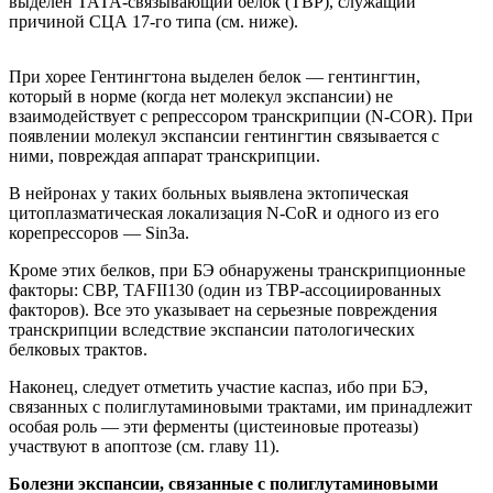
выделен ТАТА-связывающий белок (ТВР), служащий
причиной СЦА 17-го типа (см. ниже).
При хорее Гентингтона выделен белок — гентингтин,
который в норме (когда нет молекул экспансии) не
взаимодействует с репрессором транскрипции (N-COR). При
появлении молекул экспансии гентингтин связывается с
ними, повреждая аппарат транскрипции.
В нейронах у таких больных выявлена эктопическая
цитоплазматическая локализация N-CoR и одного из его
корепрессоров — Sin3a.
Кроме этих белков, при БЭ обнаружены транскрипционные
факторы: СВР, TAFII130 (один из ТВР-ассоциированных
факторов). Все это указывает на серьезные повреждения
транскрипции вследствие экспансии патологических
белковых трактов.
Наконец, следует отметить участие каспаз, ибо при БЭ,
связанных с полиглутаминовыми трактами, им принадлежит
особая роль — эти ферменты (цистеиновые протеазы)
участвуют в апоптозе (см. главу 11).
Болезни экспансии, связанные с полиглутаминовыми