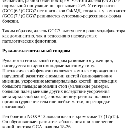
экспансии, равной семи повторам. Частота аллеля (GCG)7 в
нормальной популяции не превышает 2\%. У гетерозигот
(GCG)6 / (GCG)7 нет признаков ОФМД, тогда как у гомозигот
(GCG)7 / (GCG)7 развивается аутосомно-рецессивная форма
болезни.
Таким образом, аллель GCG7 выступает в роли модификатора
как доминантно, так и рецессивно наследуемых
патологических фенотипов.
Рука-нога-генитальный синдром
Рука-нога-генитальный синдром развивается у женщин,
наследуется по аутосомно-доминантному типу.
Патологический фенотип включает комплекс врожденных
нарушений развития: аномалии кистей (клинодактилия
мизинца, укорочение метакарпальных костей, дислокация
большого пальца; аномалии стоп (маленькие размеры,
большой палец меньше других вследствие укорочения
метатарзальной кости); аномалии внутренних половых
органов (удвоение тела или шейки матки, перегородки
влагалища).
Ген болезни NOXA13 локализован в хромосоме 17 (17р15).
Он обусловливает развитие заболевания при количестве
копий повтора GCA, равном 18-26.