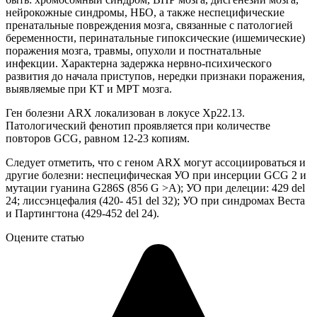
нейрокожные синдромы, НБО, а также неспецифические
пренатальные повреждения мозга, связанные с патологией
беременности, перинатальные гипоксические (ишемические)
поражения мозга, травмы, опухоли и постнатальные
инфекции. Характерна задержка нервно-психического
развития до начала приступов, нередки признаки поражения,
выявляемые при КТ и МРТ мозга.
Ген болезни ARX локализован в локусе Хр22.13.
Патологический фенотип проявляется при количестве
повторов GCG, равном 12-23 копиям.
Следует отметить, что с геном ARX могут ассоциироваться и
другие болезни: неспецифическая УО при инсерции GCG 2 и
мутации гуанина G286S (856 G >A); УО при делеции: 429 del
24; лиссэнцефалия (420- 451 del 32); УО при синдромах Веста
и Партингтона (429-452 del 24).
Оцените статью