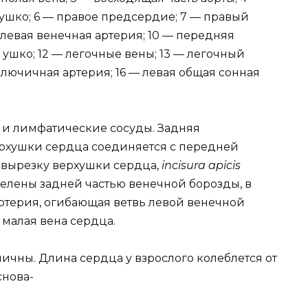
 ушко; 6 — правое предсердие; 7 — правый
 левая венечная артерия; 10 — передняя
 ушко; 12 — легочные вены; 13 — легочный
дключичная артерия; 16 — левая общая сонная
ы и лимфатические сосуды. Задняя
рхушки сердца соединяется с передней
 вырезку верхушки сердца,
incisura apicis
елены задней частью венечной борозды, в
артерия, огибающая ветвь левой венечной
 малая вена сердца.
чны. Длина сердца у взрослого колеблется от
снова-