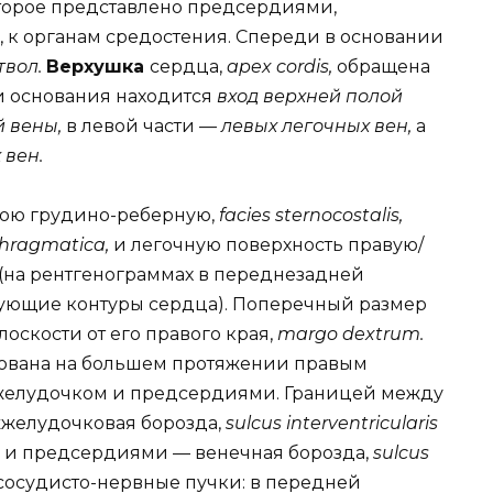
торое представлено предсердиями,
, к органам средостения. Спереди в основании
твол.
Верхушка
сердца,
apex cordis,
обращена
ти основания находится
вход верхней полой
й вены,
в левой части —
левых легочных вен,
а
 вен.
нюю грудино-реберную,
facies sternocostalis,
phragmatica,
и легочную поверхность правую/
(на рентгенограммах в переднезадней
ующие контуры сердца). Поперечный размер
оскости от его правого края,
margo dextrum.
ована на большем протяжении правым
желудочком и предсердиями. Границей между
желудочковая борозда,
sulcus interventricularis
 и предсердиями — венечная борозда,
sulcus
 сосудисто-нервные пучки: в передней