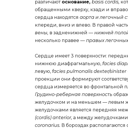
различают
основание,
basis cordis,
ко
обращенными кверху, кзади и вправо
сердца находятся
аорта и легочный с
кпереди, вниз и влево. В правой час
вены,
в задненижней —
нижней поло
несколько правее —
правых легочных
Сердце имеет 3 поверхности: перед
нижнюю диафрагмальную,
facies dia
левую,
facies pulmonalis dexter/sinister
проекции они формируют соответств
сердца измеряется во фронтальной пл
Грудино-реберная поверхность
образ
желудочком и на меньшем — левым 
желудочками является передняя меж
(cordis) anterior,
а между желудочками
coronarius.
В бороздах располагаются