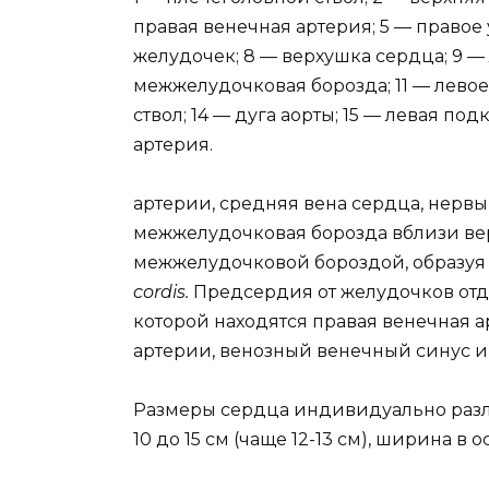
правая венечная артерия; 5 — правое
желудочек; 8 — верхушка сердца; 9 —
межжелудочковая борозда; 11 — левое
ствол; 14 — дуга аорты; 15 — левая по
артерия.
артерии, средняя вена сердца, нерв
межжелудочковая борозда вблизи ве
межжелудочковой бороздой, образуя
cordis.
Предсердия от желудочков отд
которой находятся правая венечная 
артерии, венозный венечный синус и
Размеры сердца индивидуально разли
10 до 15 см (чаще 12-13 см), ширина в о