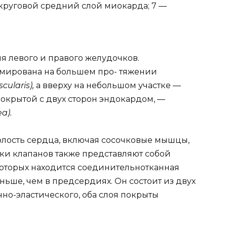
 круговой средний слой миокарда; 7 —
я левого и правого желудочков.
мирована на большем про- тяжении
cularis),
а вверху на небольшом участке —
окрытой с двух сторон эндокардом, —
a).
олость сердца, включая сосочковые мышцы,
рки клапанов также представляют собой
 которых находится соединительнотканная
ньше, чем в предсердиях. Он состоит из двух
но-эластического, оба слоя покрыты