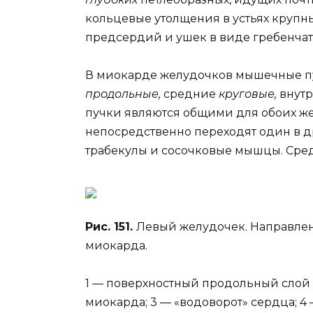
кольцевые утолщения в устьях крупн
предсердий и ушек в виде гребенча
В миокарде желудочков мышечные пу
продольные,
средние
круговые,
внут
пучки являются общими для обоих же
непосредственно переходят один в д
трабекулы и сосочковые мышцы. Ср
Рис. 151.
Левый желудочек. Направлен
миокарда.
1 — поверхностный продольный слой
миокарда; 3 — «водоворот» сердца; 