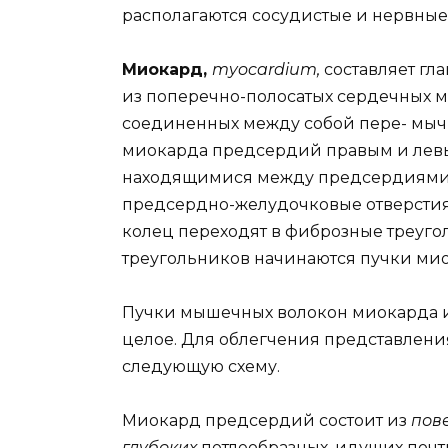
располагаются сосудистые и нервные 
Миокард,
myocardium,
составляет гла
из поперечно-полосатых сердечных 
соединенных между собой пере- мыч
миокарда предсердий правым и ле
находящимися между предсердиями
предсердно-желудочковые отверстия
колец переходят в фиброзные треуго
треугольников начинаются пучки мио
Пучки мышечных волокон миокарда и
целое. Для облегчения представлени
следующую схему.
Миокард предсердий состоит из
пов
глубоких
петлеобразных, идущих почт