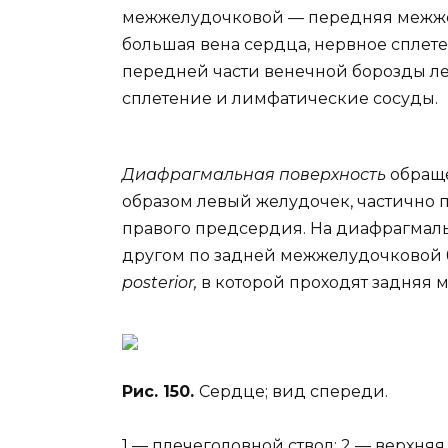
межжелудочковой — передняя межжел
большая вена сердца, нервное сплет
передней части венечной борозды ле
сплетение и лимфатические сосуды.
Диафрагмальная поверхность
обраще
образом левый желудочек, частично 
правого предсердия. На диафрагмаль
другом по задней межжелудочковой 
posterior,
в которой проходят задняя 
Рис. 150.
Сердце; вид спереди.
1 — плечеголовной ствол; 2 — верхняя