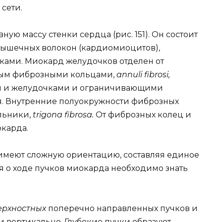
сети.
вную массу стенки сердца (рис. 151). Он состоит
мышечных волокон (кардиомиоцитов),
ками. Миокард желудочков отделен от
вым фиброзными кольцами,
annuli fibrosi,
 и желудочками и ограничивающими
. Внутренние полуокружности фиброзных
льники,
trigona fibrosa.
От фиброзных колец и
карда.
меют сложную ориентацию, составляя единое
я о ходе пучков миокарда необходимо знать
ерхностных
поперечно направленных пучков и
и вертикально. Глубокие пучки образуют