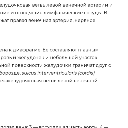
удочковая ветвь левой венечной артерии и
ение и отводящие лимфатические сосуды. В
жат правая венечная артерия, нервное
на к диафрагме. Ее составляют главным
правый желудочек и небольшой участок
ной поверхности желудочки граничат друг с
борозде,
sulcus interventricularis (cordis)
межжелудочковая ветвь левой венечной
 полая вена; 3 — восходящая часть аорты; 4 —