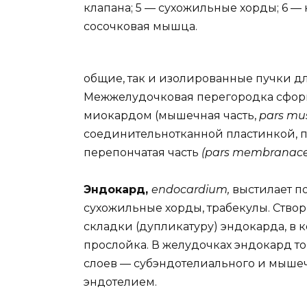
клапана; 5 — сухожильные хорды; 6 —
сосочковая мышца.
общие, так и изолированные пучки дл
Межжелудочковая перегородка сфор
миокардом (мышечная часть,
pars mus
соединительнотканной пластинкой, п
перепончатая часть
(pars membranace
Эндокард,
endocardium,
выстилает п
сухожильные хорды, трабекулы. Ство
складки (дупликатуру) эндокарда, в
прослойка. В желудочках эндокард то
слоев — субэндотелиального и мышеч
эндотелием.