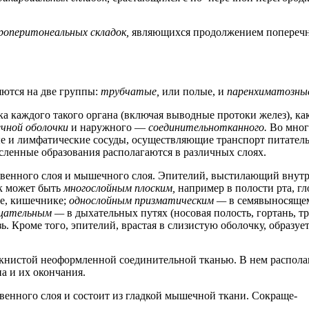
роперитонеальных складок,
являющихся продолжением поперечн
яются на две группы:
трубчатые,
или полые, и
паренхиматозны
а каждого такого органа (включая выводные протоки желез), как
чной оболочки
и наружного —
соединительнотканного.
Во мног
е и лимфатические сосуды, осуществляющие транспорт питатель
ленные образования располагаются в различных слоях.
ственного слоя и мышечного слоя. Эпителий, выстилающий внутр
к может быть
многослойным плоским,
например в полости рта, г
ке, кишечнике;
однослойным призматическим —
в семявыносяще
рцательным —
в дыхательных путях (носовая полость, гортань, 
. Кроме того, эпителий, врастая в слизистую оболочку, образуе
окнистой неоформленной соединительной тканью. В нем распол
а и их окончания.
енного слоя и состоит из гладкой мышечной ткани. Сокраще-