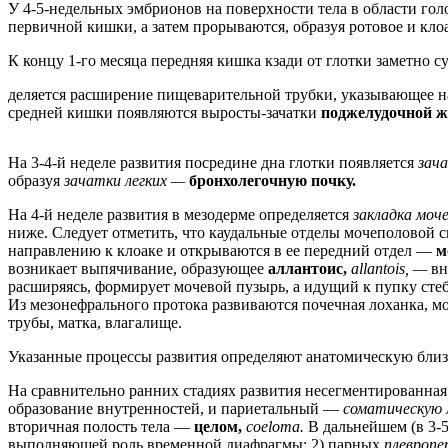
У 4-5-недельных эмбрионов на поверхности тела в области гол
первичной кишки, а затем прорываются, образуя ротовое и кло
К концу 1-го месяца передняя кишка кзади от глотки заметно с
деляется расширение пищеварительной трубки, указывающее 
средней кишки появляются выросты-зачатки
поджелудочной 
На 3-4-й неделе развития посредине дна глотки появляется
зач
образуя
зачатки легких —
бронхолегочную почку.
На 4-й неделе развития в мезодерме определяется
закладка моч
ниже. Следует отметить, что каудальные отделы мочеполовой 
направлению к клоаке и открываются в ее передний отдел —
м
возникает выпячивание, образующее
аллантоис,
allantois, —
вн
расширяясь, формирует мочевой пузырь, а идущий к пупку сте
Из мезонефрального протока развиваются почечная лоханка, 
трубы, матка, влагалище.
Указанные процессы развития определяют анатомическую близ
На сравнительно ранних стадиях развития несегментированная 
образование внутренностей, и париетальный —
соматическую 
вторичная полость тела —
целoм,
coeloma.
В дальнейшем (в 3-
выполняющей роль временной диафрагмы; 2) парных
плевропе