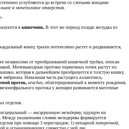
- степенно углубляются до встречи со слепыми концами
альное
и
мочеполовое отверстия.
е-
разуются в
кишечник.
В этот же период позади желудка из
аудальный конец трахеи интенсивно растет и раздваивается,
ее независимо от преобразований кишечной трубки, описан
лоакой. Мочевыводные протоки первичных почек растут по
й кишки, которая в дальнейшем преобразуется в толстую кишку,
эмбриона. Начальная часть растущего аллантоиса,
евой проток,
urachus,
облитерированный к моменту рождения.
амезонефрального протока у женщин развиваются маточные
ых отделов.
: висцеральный —
висцеральную мезодерму,
идущую на
а. Между указанными слоями мезодермы формируется
отделов при помощи 3 перегородок: 1) непарной
поперечной,
кой и ограничивающих совместно с ней две