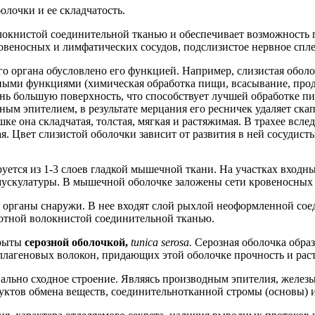
лочки и ее складчатость.
окнистой соединительной тканью и обеспечивает возможность
веносных и лимфатических сосудов, подслизистое нервное спле
о органа обусловлено его функцией. Например, слизистая оболо
азными функциями (химическая обработка пищи, всасывание, про
чень большую поверхность, что способствует лучшей обработке
ным эпителием, в результате мерцания его ресничек удаляет с
шке она складчатая, толстая, мягкая и растяжимая. В трахее вс
я. Цвет слизистой оболочки зависит от развития в ней сосудистых
уется из 1-3 слоев гладкой мышечной ткани. На участках входн
 мускулатуры. В мышечной оболочке заложены сети кровеносных
 органы снаружи. В нее входят слой рыхлой неоформленной со
отной волокнистой соединительной тканью.
крыты
серозной оболочкой,
tunica serosa.
Серозная оболочка обра
ллагеновых волокон, придающих этой оболочке прочность и рас
ьно сходное строение. Являясь производным эпителия, железы 
ктов обмена веществ, соединительнотканной стромы (основы) 