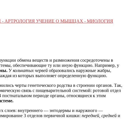
 - АРТРОЛОГИЯ УЧЕНИЕ О МЫШЦАХ - МИОЛОГИЯ
функции обмена веществ и размножения сосредоточены в
стемы, обеспечивающие ту или иную функцию. Например, у
емы.
У
кольчатых червей
образовались наружные жабры,
каждая из которых выполняет определенную функцию.
нились черты генетического родства в строении органов. Так,
омическую связь с пищеварительной системой: ротовой отдел
В постнатальном периоде органы, относящиеся к этим
стеме.
вух слоев: внутреннего — энтодермы и наружного —
ормирование 3 отделов первичной кишки:
передней, средней
и