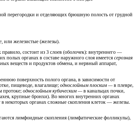
ой перегородки и отделяющих брюшную полость от грудной
е,
или железистые (железы).
 правило, состоит из 3 слоев (оболочек): внутреннего —
их полых органах в составе наружного слоя имеется
серозная
ных веществ и продуктов обмена, и нервный аппарат,
еннюю поверхность полого органа, в зависимости от
лотке, пищеводе, влагалище;
однослойным плоским —
в плевре,
м протоке;
однослойным кубическим —
в канальцах почки,
трахея, крупные бронхи). Во многих внутренних органах
т в некоторых органах сложные скопления клеток — железы.
агаются лимфоидные скопления (лимфатические фолликулы),