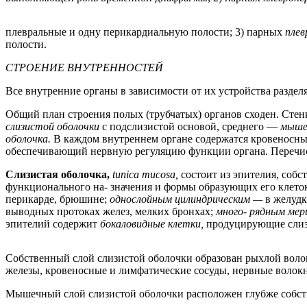
плевральные и одну перикардиальную полости; 3) парных
плев
полости.
СТРОЕНИЕ ВНУТРЕННОСТЕЙ
Все внутренние органы в зависимости от их устройства раздел
Общий план строения полых (трубчатых) органов сходен. Стенк
слизистой оболочки
с подслизистой основой, среднего —
мыше
оболочка.
В каждом внутреннем органе содержатся кровеносны
обеспечивающий нервную регуляцию функции органа. Перечис
Слизистая оболочка,
tunica mucosa,
состоит из эпителия, соб
функционального на- значения и формы образующих его клето
перикарде, брюшине;
однослойным цилиндрическим —
в желуд
выводных протоках желез, мелких бронхах;
много- рядным ме
эпителий содержит
бокаловидные клетки,
продуцирующие слизь
Собственный слой слизистой оболочки образован рыхлой вол
железы, кровеносные и лимфатические сосуды, нервные волокн
Мышечный слой слизистой оболочки расположен глубже собств