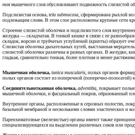
ния мышечного слоя обусловливают подвижность слизистой обо
Подслизистая основа,
tela submucosa,
сформирована рыхлой вол
подлежащим слоям. В этом слое расположены крупные сети кро
Строение слизистой оболочки и подслизистого слоя внутреннег
желудка — складчатая. В тонкой кишке в связи с ее разнообр
складок, ворсин и трубчатых углублений (крипты) образует о
Слизистая оболочка дыхательных путей, выстланная мерцатель
слизистой оболочки различны в разных органах. В желудке, ки
гладкая, сравнительно тонкая, более плотная и менее растяжима
Мышечная оболочка,
tunica muscularis,
полых органов формир
полых органов состоит из поперечной (поперечно-полосатой)
Соединительнотканная оболочка,
adventitia,
покрывает полые
мышечной оболочки, и фасциальный покров, образованный пл
Внутренние органы, расположенные в серозных полостях, по
базальной мембраной и несколькими слоями эластических и ко
Паренхиматозные (железистые) органы имеют также принципиал
специализирующихся на выделении различных соков или проду