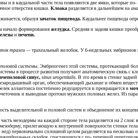
овы и в каудальной части тела появляются две ямки, которые по
ачное отверстия кишки.
Клоака
разделяется в дальнейшем на
ан
уживается, образуя
зачаток пищевода.
Каудальнее пищевода опр
на начало формирования
желудка.
Средняя и задняя кишки преоб
железы
и
печени.
аток трахеи —
трахеальный желобок. У 6-недельных эмбрионов к
еполовой системы.
Эмбриогенез этой системы, протекающий бол
системы в процессе развития получают анатомическую связь с к
очеполовой синус,
sinus urogenitalis.
В это время в стенке задне
езародышевый орган, обеспечивающий дыхание и обмен веществ 
белек аллантоиса постепенно редуцируется и превращается в
моч
мочеточник и выводные протоки мужских половых желез. Из пар
ость выделительной и половой систем и объединение их концев
часть мезодермы на каждой стороне тела разделяется на 2 слоя
мезодерму,
прилегающую к внутренней поверхности стенки тел
5 нед) первоначально сплошной целом разделяется на несколько 
рикардиальных складок,
срастающихся с по- перечной перегород