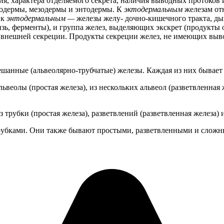
ия, характера отделяемого секрета, наличия выводных протоков 
тодермы, мезодермы и энтодермы. К
эктодермальным
железам от
 к
энтодермальным —
железы желу- дочно-кишечного тракта, дых
зь, ферменты), и группа желез, выделяющих экскрет (продукты о
 внешней секреции. Продукты секреции желез, не имеющих выво
ешанные (альвеолярно-трубчатые) железы. Каждая из них бывает
львеолы (простая железа), из нескольких альвеол (разветвленная
 трубки (простая железа), разветвлений (разветвленная железа) 
рубками. Они также бывают простыми, разветвленными и сложн