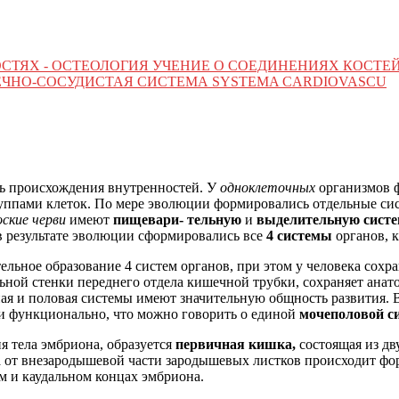
СТЯХ - ОСТЕОЛОГИЯ УЧЕНИЕ О СОЕДИНЕНИЯХ КОСТЕЙ
ЕЧНО-СОСУДИСТАЯ СИСТЕМА SYSTEMA CARDIOVASCU
ь происхождения внутренностей. У
одноклеточных
организмов 
уппами клеток. По мере эволюции формировались отдельные си
оские черви
имеют
пищевари- тельную
и
выделительную сист
в результате эволюции сформировались все
4 системы
органов, 
льное образование 4 систем органов, при этом у человека сохра
ьной стенки переднего отдела кишечной трубки, сохраняет анат
ная и половая системы имеют значительную общность развития. 
 и функционально, что можно говорить о единой
мочеполовой си
я тела эмбриона, образуется
первичная кишка,
состоящая из д
а от внезародышевой части зародышевых листков происходит ф
м и каудальном концах эмбриона.