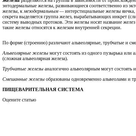
Железы
разделяются на группы в зависимости от происхожден
энтодермальные железы, развивающиеся соответственно из эк
железы, к
мезодермальным —
интерстициальные железы яичка,
секрета выделяется группа желез, вырабатывающих инкрет (сли
систему выводных протоков. Эти железы носят название желез
такие железы относятся к железам внутренней секреции.
По форме (строению) различают альвеолярные, трубчатые и см
Альвеолярные железы
могут состоять из одного пузырька или а
(сложная альвеолярная железа).
Трубчатые железы
аналогично альвеолярным могут состоять из
Смешанные железы
образованы одновременно альвеолами и т
ПИЩЕВАРИТЕЛЬНАЯ СИСТЕМА
Оцените статью