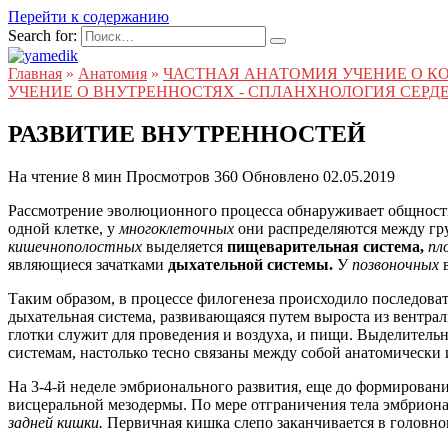
Перейти к содержанию
Search for:
Главная
»
Анатомия
»
ЧАСТНАЯ АНАТОМИЯ УЧЕНИЕ О КО
УЧЕНИЕ О ВНУТРЕННОСТЯХ - СПЛАНХНОЛОГИЯ СЕРД
РАЗВИТИЕ ВНУТРЕННОСТЕЙ
На чтение
8 мин
Просмотров
360
Обновлено
02.05.2019
Рассмотрение эволюционного процесса обнаруживает общност
одной клетке, у
многоклеточных
они распределяются между гр
кишечнополостных
выделяется
пищеварительная система,
пл
являющиеся зачатками
дыхательной системы.
У
позвоночных
Таким образом, в процессе филогенеза происходило последовате
дыхательная система, развивающаяся путем выроста из вентрал
глотки служит для проведения и воздуха, и пищи. Выделитель
системам, настолько тесно связаны между собой анатомически
На 3-4-й неделе эмбрионального развития, еще до формировани
висцеральной мезодермы. По мере отграничения тела эмбрион
задней кишки.
Первичная кишка слепо заканчивается в головно