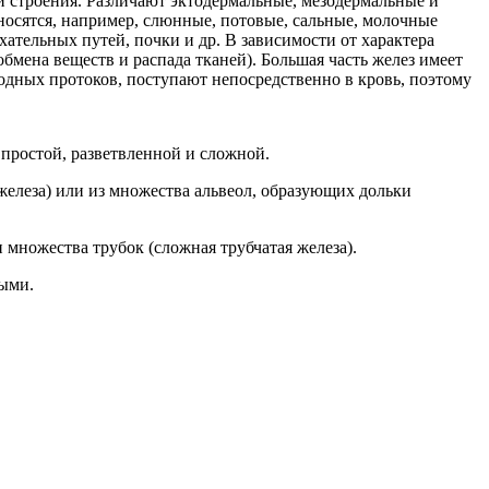
и строения. Различают эктодермальные, мезодермальные и
носятся, например, слюнные, потовые, сальные, молочные
ательных путей, почки и др. В зависимости от характера
бмена веществ и распада тканей). Большая часть желез имеет
дных протоков, поступают непосредственно в кровь, поэтому
 простой, разветвленной и сложной.
 железа) или из множества альвеол, образующих дольки
и множества трубок (сложная трубчатая железа).
ыми.