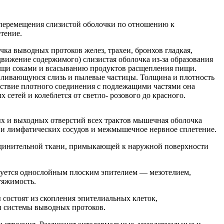
 перемещения слизистой оболочки по отношению к
тение.
чка выводных протоков желез, трахеи, бронхов гладкая,
движение содержимого) слизистая оболочка из-за образования
 пищи соками и всасыванию продуктов расщепления пищи.
капливающуюся слизь и пылевые частицы. Толщина и плотность
ледствие плотного соединения с подлежащими частями она
 сетей и колеблется от светло- розового до красного.
ых и выходных отверстий всех трактов мышечная оболочка
 и лимфатических сосудов и межмышечное нервное сплетение.
единительной ткани, примыкающей к наружной поверхности
зуется однослойным плоским эпителием — мезотелием,
тяжимость.
состоят из скопления эпителиальных клеток,
и системы выводных протоков.