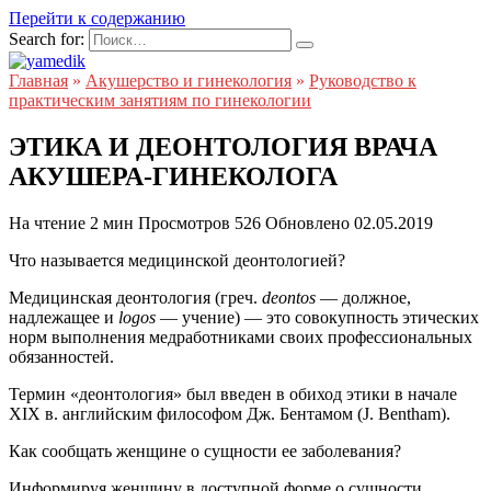
Перейти к содержанию
Search for:
Главная
»
Акушерство и гинекология
»
Руководство к
практическим занятиям по гинекологии
ЭТИКА И ДЕОНТОЛОГИЯ ВРАЧА
АКУШЕРА-ГИНЕКОЛОГА
На чтение
2 мин
Просмотров
526
Обновлено
02.05.2019
Что называется медицинской деонтологией?
Медицинская деонтология (греч.
deontos
— должное,
надлежащее и
logos
— учение) — это совокупность этических
норм выполнения медработниками своих профессиональных
обязанностей.
Термин «деонтология» был введен в обиход этики в начале
XIX в. английским философом Дж. Бентамом (J. Bentham).
Как сообщать женщине о сущности ее заболевания?
Информируя женщину в доступной форме о сущности