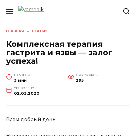
Перейти
к
содержанию
ГЛАВНАЯ
»
СТАТЬИ
Комплексная терапия
гастрита и язвы — залог
успеха!
НА ЧТЕНИЕ
ПРОСМОТРОВ
3 мин
295
ОБНОВЛЕНО
02.03.2020
Всем добрый день!
На своем личном опыте могу рассказывать о