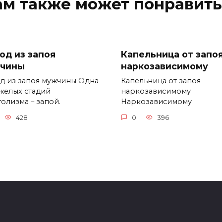
ам также может понравить
од из запоя
Капельница от запо
чины
наркозависимому
д из запоя мужчины Одна
Капельница от запоя
яжелых стадий
наркозависимому
олизма – запой.
Наркозависимому
428
0
396