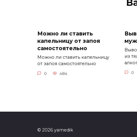
В
Можно ли ставить
Выв
капельницу от запоя
муж
самостоятельно
Выво
из т
Можно ли ставить капельницу
алког
от запоя самостоятельно
0
0
484
© 2026 yamedik