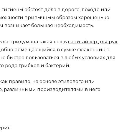
гигиены обстоят дела в дороге, походе или
озможности привычным образом хорошенько
ом возникает большая необходимость.
ыла придумана такая вещь
санитайзер для рук
.
удобно помещающийся в сумке флакончик с
о быстро пользоваться в любых условиях для
о рода грибков и бактерий.
как правило, на основе этилового или
о, различными производителями в него
ерин