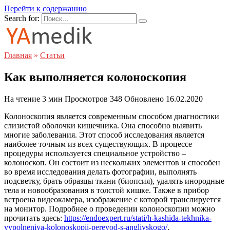
Перейти к содержанию
Search for:
Главная
»
Статьи
Как выполняется колоноскопия
На чтение
3 мин
Просмотров
348
Обновлено
16.02.2020
Колоноскопия является современным способом диагностики
слизистой оболочки кишечника. Она способно выявить
многие заболевания. Этот способ исследования является
наиболее точным из всех существующих. В процессе
процедуры используется специальное устройство –
колоноскоп. Он состоит из нескольких элементов и способен
во время исследования делать фотографии, выполнять
подсветку, брать образцы ткани (биопсия), удалять инородные
тела и новообразования в толстой кишке. Также в прибор
встроена видеокамера, изображение с которой транслируется
на монитор. Подробнее о проведении колоноскопии можно
прочитать здесь:
https://endoexpert.ru/stati/h-kashida-tekhnika-
vypolneniya-kolonoskopii-perevod-s-angliyskogo/
.