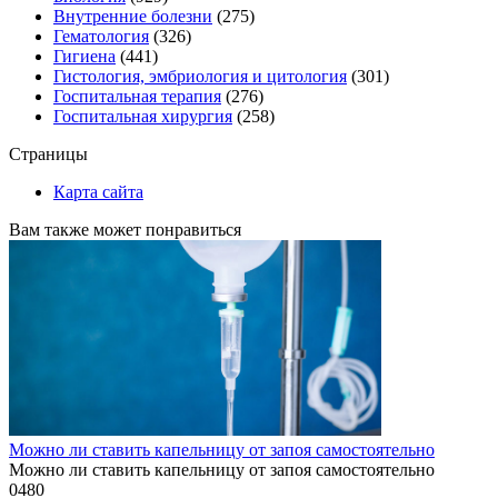
Внутренние болезни
(275)
Гематология
(326)
Гигиена
(441)
Гистология, эмбриология и цитология
(301)
Госпитальная терапия
(276)
Госпитальная хирургия
(258)
Страницы
Карта сайта
Вам также может понравиться
Можно ли ставить капельницу от запоя самостоятельно
Можно ли ставить капельницу от запоя самостоятельно
0
480