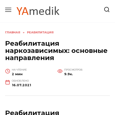
Перейти
к
содержанию
ГЛАВНАЯ
»
РЕАБИЛИТАЦИЯ
Реабилитация
наркозависимых: основные
направления
НА ЧТЕНИЕ
ПРОСМОТРОВ
2 мин
9.9к.
ОБНОВЛЕНО
16.07.2021
Реабилитация