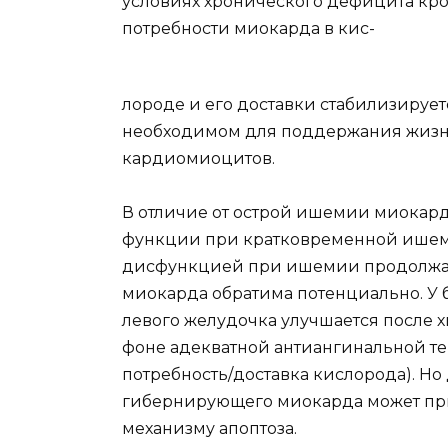
условиях хронического дефицита кро
потребности миокарда в кис-
лороде и его доставки стабилизируе
необходимом для поддержания жизне
кардиомиоцитов.
В отличие от острой ишемии миокард
функции при кратковременной ишем
дисфункцией при ишемии продолжа
миокарда обратима потенциально. У
левого желудочка улучшается после 
фоне адекватной антиангинальной т
потребность/доставка кислорода). Но
гибернирующего миокарда может пр
механизму апоптоза.