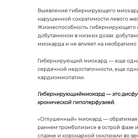
Выявление гибернирующего миокарда
нарушенной сократимости левого жел
Жизнеспособность гибернирующего м
добутамином в низких дозах: добутам
миокарда и не влияет на необратим
Гибернирующий миокард — еще одна
сердечной недостаточности, еще од
кардиомиопатии.
Гибернирующиймиокард — это дисфун
хронической гипоперфузией.
«Оглушенный» миокард — обратимая
раннем тромболизисе в острой фазе
спазме и коронарной окклюзии во вр