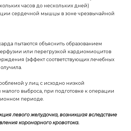
кольких часов до нескольких дней)
кции сердечной мышцы в зоне чрезвычайной
рда пытаются объяснить образованием
перфузии или перегрузкой кардиомиоцитов
ерждения (эффект соответствующих лечебных
получила.
роблемой у лиц с исходно низкой
малого выброса, при подготовке к операции
ционном периоде.
ция левого желудочка, возникшая вследствие
вления коронарного кровотока.