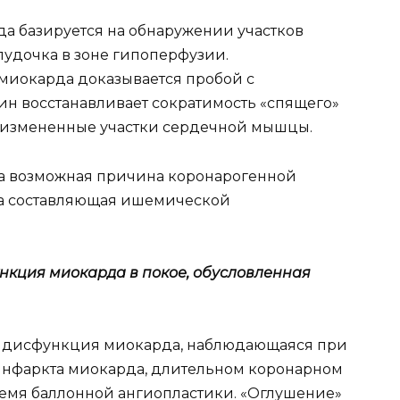
 базируется на обнаружении участков
удочка в зоне гипоперфузии.
иокарда доказывается пробой с
ин восстанавливает сократимость «спящего»
о измененные участки сердечной мышцы.
 возможная причина коронарогенной
на составляющая ишемической
кция миокарда в покое, обусловленная
 дисфункция миокарда, наблюдающаяся при
 инфаркта миокарда, длительном коронарном
емя баллонной ангиопластики. «Оглушение»