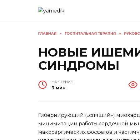
Перейти
к
содержанию
ГЛАВНАЯ
»
ГОСПИТАЛЬНАЯ ТЕРАПИЯ
»
РУКОВО
НОВЫЕ ИШЕМ
СИНДРОМЫ
НА ЧТЕНИЕ
3 мин
Гибернирующий («спящий») миокард
минимизации работы сердечной мы
макроэргических фосфатов и частич