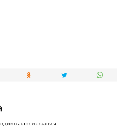
й
бходимо
авторизоваться
.