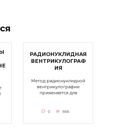
ся
РЫ
РАДИОНУКЛИДНАЯ
ВЕНТРИКУЛОГРАФ
ЧЕ
ИЯ
Метод радионуклидной
вентрикулографии
е
применяется для
е
0
666