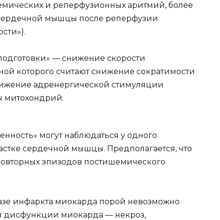
мических и реперфузионных аритмий, более
сердечной мышцы после реперфузии
сти»).
одготовки» — снижение скорости
ной которого считают снижение сократимости
нижение адренергической стимуляции
ы митохондрий.
енность» могут наблюдаться у одного
частке сердечной мышцы. Предполагается, что
повторных эпизодов постишемического
фазе инфаркта миокарда порой невозможно
й дисфункции миокарда — некроз,