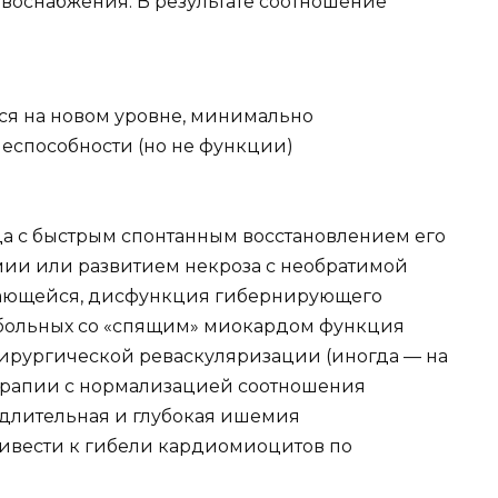
воснабжения. В результате соотношение
тся на новом уровне, минимально
способности (но не функции)
а с быстрым спонтанным восстановлением его
ии или развитием некроза с необратимой
ющейся, дисфункция гибернирующего
 больных со «спящим» миокардом функция
хирургической реваскуляризации (иногда — на
ерапии с нормализацией соотношения
 длительная и глубокая ишемия
ивести к гибели кардиомиоцитов по