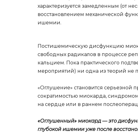
характеризуется замедленным (от нес
восстановлением механической фун
ишемии.
Постишемическую дисфункцию миока
свободных радикалов в процессе ре
кальцием. Пока практического подтв
мероприятий) ни одна из теорий не 
«Оглушение» становится серьезной п
сократимостью миокарда, синдромом 
на сердце или в раннем послеопера
«Оглушенный» миокард — это дисфунк
глубокой ишемии уже после восстано