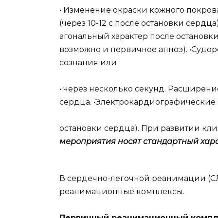
• Изменение окраски кожного покрова
(через 10-12 с после остановки сердц
агональный характер после остановки 
возможно и первичное апноэ). •Судо
сознания или
• через несколько секунд. Расширение
сердца. •Электрокардиографические (
остановки сердца). При развитии кл
мероприятия носят стандартный хар
В сердечно-легочной реанимации (
реанимационные комплексы.
Первичный реанимационный комп