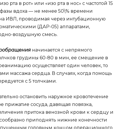
о рта в рот» или «изо рта в нос» с частотой 15
фазы вдоха — не менее 50\% времени
вна ИВЛ, проводимая через интубационную
втоматическими (ДАР-05) аппаратами,
одно-воздушную смесь.
вообращения
начинается с непрямого
толчков грудины 60-80 в мин, ее смещение в
 реанимацию осуществляет один человек, то
ами массажа сердца. В случаях, когда помощь
редуется с 5 толчками.
ательно остановить наружное кровотечение
 прижатие сосуда, давящая повязка,
еличения притока венозной крови к сердцу и
есообразно приподнять нижние конечности
 опущенным головным концом операционного