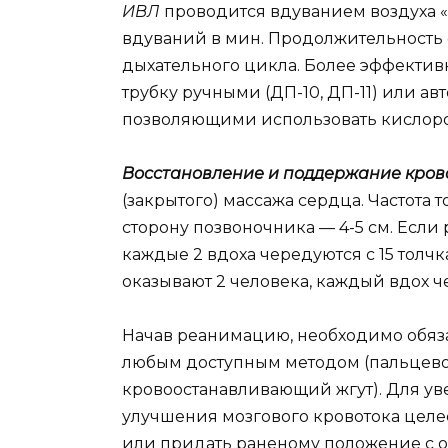
ИВЛ
проводится вдуванием воздуха «из
вдуваний в мин. Продолжительность 
дыхательного цикла. Более эффекти
трубку ручными (ДП-10, ДП-11) или а
позволяющими использовать кислор
Восстановление и поддержание кро
(закрытого) массажа сердца. Частота 
сторону позвоночника — 4-5 см. Если
каждые 2 вдоха чередуются с 15 толчк
оказывают 2 человека, каждый вдох че
Начав реанимацию, необходимо обяз
любым доступным методом (пальцевое
кровоостанавливающий жгут). Для ув
улучшения мозгового кровотока цел
или придать раненому положение с