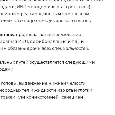
ами, ИВЛ методом изо рта в рот (в нос),
первичным реанимационным комплексом
ники, но и лица немедицинского состава
.
мплекс
предполагает использование
аратная ИВЛ, дефибрилляция и т.д.) и
 им обязаны
врачи всех специальностей.
ельных путей осуществляется следующими
одами:
 головы, выдвижение нижней челюсти
нородных тел и жидкости изо рта и глотки;
 трахеи или коникотомией; •санацией