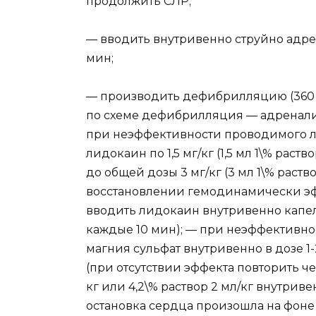
продолжить СЛР;
— вводить внутривенно струйно адрена
мин;
— производить дефибрилляцию (360 
по схеме дефибрилляция — адренали
при неэффективности проводимого л
лидокаин по 1,5 мг/кг (1,5 мл 1\% раст
до общей дозы 3 мг/кг (3 мл 1\% раство
восстановлении гемодинамически эф
вводить лидокаин внутривенно капель
каждые 10 мин); — при неэффективн
магния сульфат внутривенно в дозе 1-2
(при отсутствии эффекта повторить че
кг или 4,2\% раствор 2 мл/кг внутрив
остановка сердца произошла на фоне