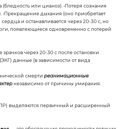
 (бледность или цианоз). •Потеря сознания
а). •Прекращение дыхания (оно приобретает
сердца и останавливается через 20-30 с, но
роги, появляющиеся одновременно с потерей
 зрачков через 20-30 с после остановки
ЭКГ) данные (в зависимости от вида
инической смерти
реанимационные
актер
независимо от причины умирания.
СЛР) выделяются первичный и расширенный
лекс
— это обеспечение проходимости верхних