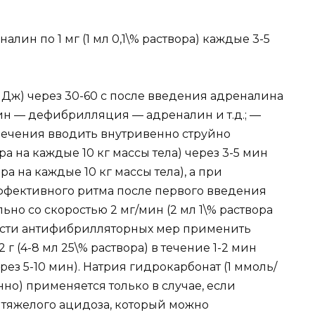
лин по 1 мг (1 мл 0,1\% раствора) каждые 3-5
Дж) через 30-60 с после введения адреналина
н — дефибрилляция — адреналин и т.д.; —
ечения вводить внутривенно струйно
вора на каждые 10 кг массы тела) через 3-5 мин
ра на каждые 10 кг массы тела), а при
фективного ритма после первого введения
но со скоростью 2 мг/мин (2 мл 1\% раствора
ости антифибрилляторных мер применить
 г (4-8 мл 25\% раствора) в течение 1-2 мин
рез 5-10 мин). Натрия гидрокарбонат (1 ммоль/
енно) применяется только в случае, если
 тяжелого ацидоза, который можно