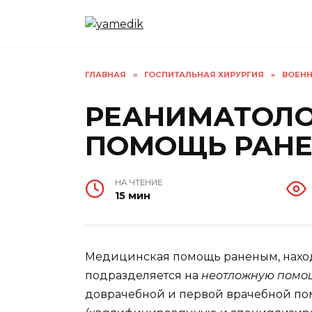
Перейти
к
содержанию
ГЛАВНАЯ
»
ГОСПИТАЛЬНАЯ ХИРУРГИЯ
»
ВОЕНН
РЕАНИМАТОЛО
ПОМОЩЬ РАН
НА ЧТЕНИЕ
15 мин
Медицинская помощь раненым, нахо
подразделяется на
неотложную пом
доврачебной и первой врачебной п