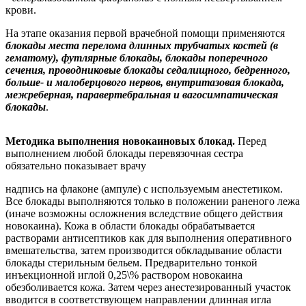
крови.
На этапе оказания первой врачебной помощи применяются
блокады места перелома длинных трубчатых костей (в
гематому), футлярные блокады, блокады поперечного
сечения, проводниковые блокады седалищного, бедренного,
больше- и малоберцового нервов, внутритазовая блокада,
межреберная, паравертебральная и вагосимпатическая
блокады
.
Методика выполнения новокаиновых блокад.
Перед
выполнением любой блокады перевязочная сестра
обязательно показывает врачу
надпись на флаконе (ампуле) с используемым анестетиком.
Все блокады выполняются только в положении раненого лежа
(иначе возможны осложнения вследствие общего действия
новокаина). Кожа в области блокады обрабатывается
растворами антисептиков как для выполнения оперативного
вмешательства, затем производится обкладывание области
блокады стерильным бельем. Предварительно тонкой
инъекционной иглой 0,25\% раствором новокаина
обезболивается кожа. Затем через анестезированный участок
вводится в соответствующем направлении длинная игла