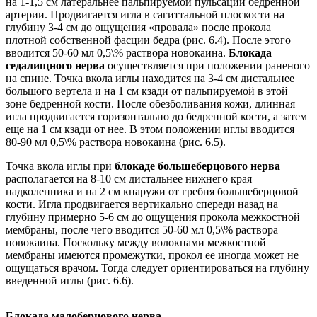
на 1-1,5 см латеральнее пальпируемой пульсации бедренной
артерии. Продвигается игла в сагиттальной плоскости на
глубину 3-4 см до ощущения «провала» после прокола
плотной собственной фасции бедра (рис. 6.4). После этого
вводится 50-60 мл 0,5\% раствора новокаина.
Блокада
седалищного нерва
осуществляется при положении раненого
на спине. Точка вкола иглы находится на 3-4 см дистальнее
большого вертела и на 1 см кзади от пальпируемой в этой
зоне бедренной кости. После обезболивания кожи, длинная
игла продвигается горизонтально до бедренной кости, а затем
еще на 1 см кзади от нее. В этом положении иглы вводится
80-90 мл 0,5\% раствора новокаина (рис. 6.5).
Точка вкола иглы при
блокаде большеберцового нерва
располагается на 8-10 см дистальнее нижнего края
надколенника и на 2 см кнаружи от гребня большеберцовой
кости. Игла продвигается вертикально спереди назад на
глубину примерно 5-6 см до ощущения прокола межкостной
мембраны, после чего вводится 50-60 мл 0,5\% раствора
новокаина. Поскольку между волокнами межкостной
мембраны имеются промежутки, прокол ее иногда может не
ощущаться врачом. Тогда следует ориентироваться на глубину
введенной иглы (рис. 6.6).
Блокада малоберцового нерва