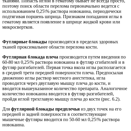
тканями. Попасть иглой в гематому бывает не всегда просто,
поэтому поиск области перелома первоначально ведется с
использованием 0,25\% раствора новокаина, периодически
подтягивая поршень шприца. Признаком попадания иглы в
гематому является появление в шприце жидкой крови или
микросвертков.
Футлярные блокады
производятся в пределах здоровых
тканей проксимальнее области перелома кости.
Футлярная блокада плеча
производится путем введения по
60-80 мл 0,25\% раствора новокаина в футляр сгибателей и в
футляр разгибателей. Первая точка вкола иглы располагается
в средней трети передней поверхности плеча. Предпосылая
движению иглы раствор местного анестетика, игла
проводится через двуглавую мышцу плеча до кости, и
вводится вышеуказанное количество препарата. Аналогичное
количество новокаина вводится в футляр разгибателей,
пройдя иглой трехглавую мышцу плеча до кости (рис. 6.2).
Для
футлярной блокады предплечья
из двух точек на его
передней и задней поверхности в соответствующие
мышечные футляры вводится по 50-60 мл 0,25\% раствора
новокаина.