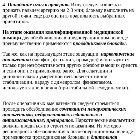
4.
Попадание иглы в артерию.
Иглу следует извлечь и
прижать пальцем артерию на 2-3 мин; блокаду выполнить из
другой точки, еще раз оценить правильность выбранных
ориентиров.
На этапе оказания квалифицированной медицинской
помощи
для обезболивания в предоперационном периоде
преимущественно применяются
проводниковые блокады
.
Так же, как на предыдущем этапе эвакуации,
наркотические
анальгетики
(морфин, фентанил, промедол) используются
только при неэффективности других обезболивающих средств
и если они не применялись ранее. Для седатации и
дополнительной умеренной ней-ровегетативной
стабилизации, наряду с димедролом, феназепамом,
используется дроперидол (при стабильной гемодинамике).
После оперативных вмешательств следует стремиться
проводить обезболивание
сочетанием ненаркотических
анальгетиков, нейролептиков, седативных и
антигистаминных препаратов
. Наркотические анальгетики
должны вводиться по строгим показаниям. Из методов
регионарного обезболивания в послеоперационном периоде
применяются проводниковые блокады и
длительная