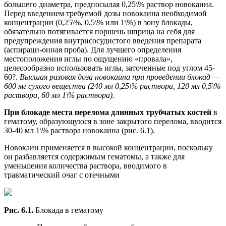
большего диаметра, предпосылая 0,25\% раствор новокаина.
Перед введением требуемой дозы новокаина необходимой
концентрации (0,25\%, 0,5\% или 1\%) в зону блокады,
обязательно потягивается поршень шприца на себя для
предупреждения внутрисосудистого введения препарата
(аспираци-онная проба). Для лучшего определения
местоположения иглы по ощущению «провала»,
целесообразно использовать иглы, заточенные под углом 45-
60?.
Высшая разовая доза новокаина при проведении блокад —
600 мг сухого вещества (240 мл 0,25\% раствора, 120 мл 0,5\%
раствора, 60 мл 1\% раствора).
При блокаде места перелома длинных трубчатых костей
в
гематому, образующуюся в зоне закрытого перелома, вводится
30-40 мл 1\% раствора новокаина (рис. 6.1).
Новокаин применяется в высокой концентрации, поскольку
он разбавляется содержимым гематомы, а также для
уменьшения количества раствора, вводимого в
травматический очаг с отечными
Рис. 6.1.
Блокада в гематому