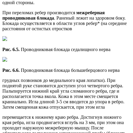
одной стороны.
При переломах ребер производится
межреберная
проводниковая блокада
. Раненый лежит на здоровом боку.
Блокада осуществляется в области углов ребер* (на середине
расстояния от остистых отростков
Рис. 6.5.
Проводниковая блокада седалищного нерва
Рис. 6.6.
Проводниковая блокада большеберцового нерва
грудных позвонков до медиального края лопатки). При
поднятой руке становится доступен угол четвертого ребра.
Пальпируется нижний край угла сломанного ребра, где и
располагается точка вкола. Кожа в этом месте смещается
краниально. Игла длиной 3-5 см вводится до упора в ребро.
Затем смещенная кожа отпускается, при этом игла
перемещается к нижнему краю ребра. Достигнув нижнего
края ребра, игла продвигается вглубь на 3 мм, при этом она
проходит наружную межреберную мышцу. После