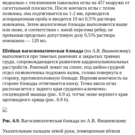
медиально с отклонением павильона иглы на 45? кнаружи от
сагиттальной плоскости. После контакта иглы с телом
позвонка, она подтягивается на 1-2 мм, проводится
аспирационная проба и вводится 10 мл 0,5\% раствора
новокаина. Затем аналогичные блокады выполняются выше
или ниже, в соответствии с зоной перелома ребер, не
превышая предельно допустимую дозу 0,5\% раствора
новокаина — 120 мл.
Шейная вагосимпатическая блокада
(по
А.В. Вишневскому
)
выполняется при тяжелых ранениях и закрытых травмах
груди, сопровождающихся развитием кардиопульмональных
расстройств. Раненый лежит на спине, под шейно-грудной
отдел позвоночника подложен валик, голова повернута в
сторону, противоположную блокаде. Верхняя конечность на
стороне блокады оттягивается книзу. Точка вкола иглы
располагается у заднего края грудинно-ключично-
сосцевидной мышцы (рис. 6.9 а), тотчас ниже верхнего края
щитовидного хряща (рис. 6.9 б).
Рис. 6.9.
Вагосимпатическая блокада по А.В. Вишневскому
Указательным пальцем левой руки, помещенным вблизи