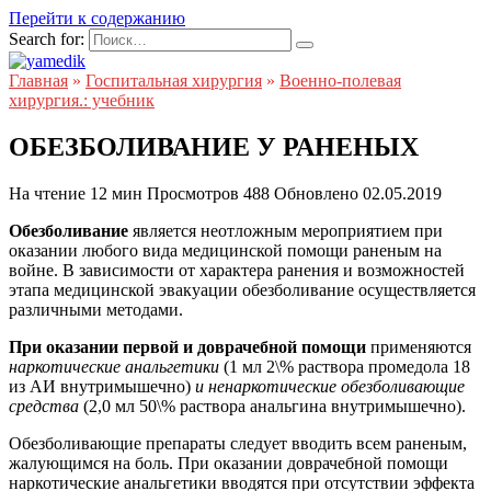
Перейти к содержанию
Search for:
Главная
»
Госпитальная хирургия
»
Военно-полевая
хирургия.: учебник
ОБЕЗБОЛИВАНИЕ У РАНЕНЫХ
На чтение
12 мин
Просмотров
488
Обновлено
02.05.2019
Обезболивание
является неотложным мероприятием при
оказании любого вида медицинской помощи раненым на
войне. В зависимости от характера ранения и возможностей
этапа медицинской эвакуации обезболивание осуществляется
различными методами.
При оказании первой и доврачебной помощи
применяются
наркотические анальгетики
(1 мл 2\% раствора промедола 18
из АИ внутримышечно)
и ненаркотические обезболивающие
средства
(2,0 мл 50\% раствора анальгина внутримышечно).
Обезболивающие препараты следует вводить всем раненым,
жалующимся на боль. При оказании доврачебной помощи
наркотические анальгетики вводятся при отсутствии эффекта