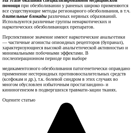
На этапе оказания специализированной медицинской
помощи
при обезболивании у раненых широко применяются
все существующие методы регионарного обезболивания, в т.ч.
длительные блокады
различных нервных образований.
Используются различные группы ненаркотических и
наркотических обезболивающих препаратов.
Перспективное значение имеют наркотические анальгетики
— частичные агонисты опиоидных рецепторов (бупранал),
характеризующиеся высокой анальгетической активностью и
минимальными побочными эффектами. В
послеоперационном периоде при выборе
медикаментозного обезболивания патогенетически оправдано
применение нестероидных противовоспалительных средств
(ксефокам и др.), т.к. болевой синдром в этих случаях во
многом обусловлен избыточным простагландино- и
кининогенезом в подвергшихся травмати-зации тканях.
Оцените статью