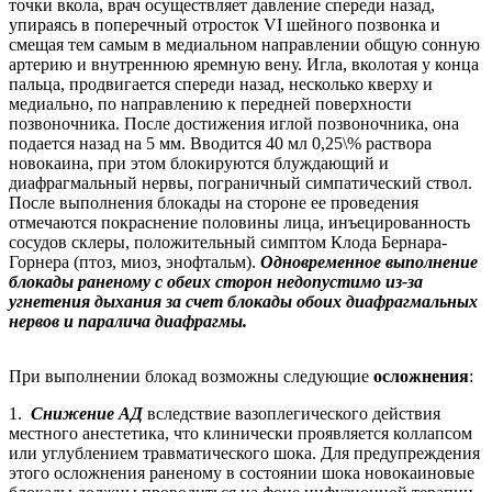
точки вкола, врач осуществляет давление спереди назад,
упираясь в поперечный отросток VI шейного позвонка и
смещая тем самым в медиальном направлении общую сонную
артерию и внутреннюю яремную вену. Игла, вколотая у конца
пальца, продвигается спереди назад, несколько кверху и
медиально, по направлению к передней поверхности
позвоночника. После достижения иглой позвоночника, она
подается назад на 5 мм. Вводится 40 мл 0,25\% раствора
новокаина, при этом блокируются блуждающий и
диафрагмальный нервы, пограничный симпатический ствол.
После выполнения блокады на стороне ее проведения
отмечаются покраснение половины лица, инъецированность
сосудов склеры, положительный симптом Клода Бернара-
Горнера (птоз, миоз, энофтальм).
Одновременное выполнение
блокады раненому с обеих сторон недопустимо из-за
угнетения дыхания за счет блокады обоих диафрагмальных
нервов и паралича диафрагмы.
При выполнении блокад возможны следующие
осложнения
:
1.
Снижение АД
вследствие вазоплегического действия
местного анестетика, что клинически проявляется коллапсом
или углублением травматического шока. Для предупреждения
этого осложнения раненому в состоянии шока новокаиновые