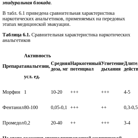
эпидуральная блокада
.
В табл. 6.1 приведена сравнительная характеристика
наркотических анальгетиков, применяемых на передовых
этапах медицинской эвакуации.
Таблица 6.1.
Сравнительная характеристика наркотических
анальгетиков
Активность
Средняя
Наркогенный
Угнетение
Длите
Препарат
анальгезии,
доза, мг
потенциал
дыхания
действ
усл. ед.
Морфин
1
10-20
+++
+++
4-5
Фентанил
80-100
0,05-0,1
+++
++
0,3-0,5
Промедол
0,2
20-40
++
+++
3-4