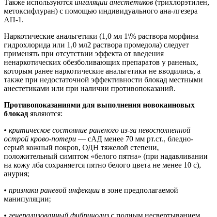
Также используются
ингаляции анестетиков
(трихлорэтилен,
метоксифлуран) с помощью индивидуального ана-лгезера
АП-1.
Наркотические анальгетики (1,0 мл 1\% раствора морфина
гидрохлорида или 1,0 мл2 раствора промедола) следует
применять при отсутствии эффекта от введения
ненаркотических обезболивающих препаратов у раненых,
которым ранее наркотические анальгетики не вводились, а
также при недостаточной эффективности блокад местными
анестетиками или при наличии противопоказаний.
Противопоказаниями для выполнения новокаиновых
блокад
являются:
•
критическое состояние раненого из-за невосполненной
острой крово-потери
— сАД менее 70 мм рт.ст., бледно-
серый кожный покров, ОДН тяжелой степени,
положительный симптом «белого пятна» (при надавливании
на кожу лба сохраняется пятно белого цвета не менее 10 с),
анурия;
•
признаки раневой инфекции
в зоне предполагаемой
манипуляции;
•
генерализованный фибринолиз
с полным несвертыванием