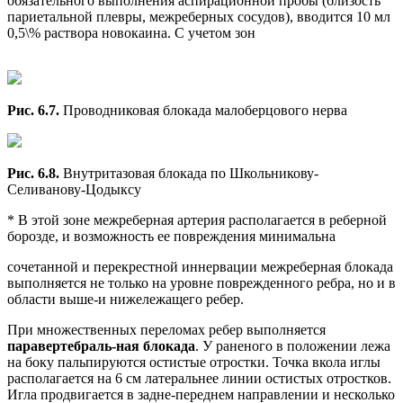
обязательного выполнения аспирационной пробы (близость
париетальной плевры, межреберных сосудов), вводится 10 мл
0,5\% раствора новокаина. С учетом зон
Рис. 6.7.
Проводниковая блокада малоберцового нерва
Рис. 6.8.
Внутритазовая блокада по Школьникову-
Селиванову-Цодыксу
* В этой зоне межреберная артерия располагается в реберной
борозде, и возможность ее повреждения минимальна
сочетанной и перекрестной иннервации межреберная блокада
выполняется не только на уровне поврежденного ребра, но и в
области выше-и нижележащего ребер.
При множественных переломах ребер выполняется
паравертебраль-ная блокада
. У раненого в положении лежа
на боку пальпируются остистые отростки. Точка вкола иглы
располагается на 6 см латеральнее линии остистых отростков.
Игла продвигается в задне-переднем направлении и несколько