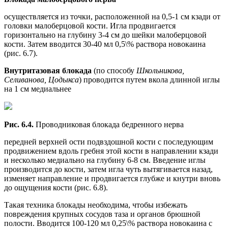
осуществляется из точки, расположенной на 0,5-1 см кзади от
головки малоберцовой кости. Игла продвигается
горизонтально на глубину 3-4 см до шейки малоберцовой
кости. Затем вводится 30-40 мл 0,5\% раствора новокаина
(рис. 6.7).
Внутритазовая блокада
(по способу
Школьникова,
Селиванова, Цодыкса
) проводится путем вкола длинной иглы
на 1 см медиальнее
Рис. 6.4.
Проводниковая блокада бедренного нерва
передней верхней ости подвздошной кости с последующим
продвижением вдоль гребня этой кости в направлении кзади
и несколько медиально на глубину 6-8 см. Введение иглы
производится до кости, затем игла чуть вытягивается назад,
изменяет направление и продвигается глубже и кнутри вновь
до ощущения кости (рис. 6.8).
Такая техника блокады необходима, чтобы избежать
повреждения крупных сосудов таза и органов брюшной
полости. Вводится 100-120 мл 0,25\% раствора новокаина с