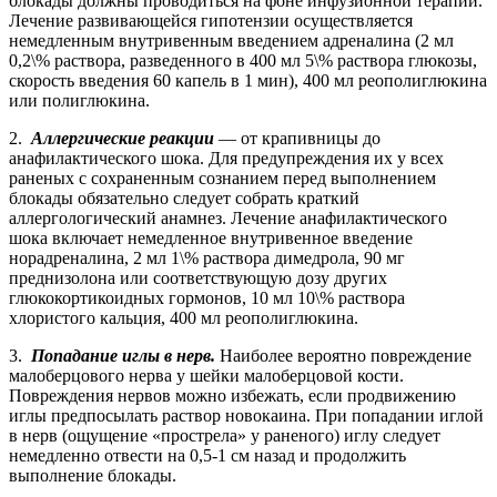
блокады должны проводиться на фоне инфузионной терапии.
Лечение развивающейся гипотензии осуществляется
немедленным внутривенным введением адреналина (2 мл
0,2\% раствора, разведенного в 400 мл 5\% раствора глюкозы,
скорость введения 60 капель в 1 мин), 400 мл реополиглюкина
или полиглюкина.
2.
Аллергические реакции
— от крапивницы до
анафилактического шока. Для предупреждения их у всех
раненых с сохраненным сознанием перед выполнением
блокады обязательно следует собрать краткий
аллергологический анамнез. Лечение анафилактического
шока включает немедленное внутривенное введение
норадреналина, 2 мл 1\% раствора димедрола, 90 мг
преднизолона или соответствующую дозу других
глюкокортикоидных гормонов, 10 мл 10\% раствора
хлористого кальция, 400 мл реополиглюкина.
3.
Попадание иглы в нерв.
Наиболее вероятно повреждение
малоберцового нерва у шейки малоберцовой кости.
Повреждения нервов можно избежать, если продвижению
иглы предпосылать раствор новокаина. При попадании иглой
в нерв (ощущение «прострела» у раненого) иглу следует
немедленно отвести на 0,5-1 см назад и продолжить
выполнение блокады.