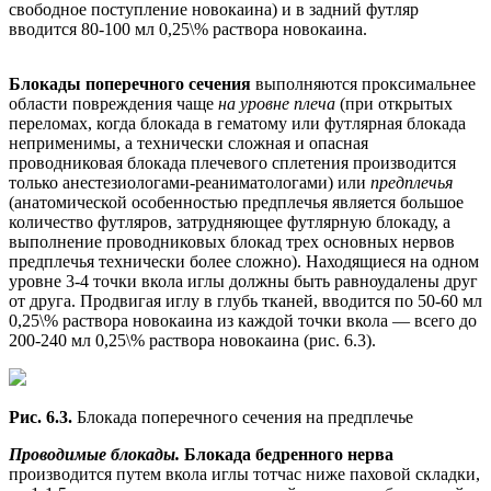
свободное поступление новокаина) и в задний футляр
вводится 80-100 мл 0,25\% раствора новокаина.
Блокады поперечного сечения
выполняются проксимальнее
области повреждения чаще
на уровне плеча
(при открытых
переломах, когда блокада в гематому или футлярная блокада
неприменимы, а технически сложная и опасная
проводниковая блокада плечевого сплетения производится
только анестезиологами-реаниматологами) или
предплечья
(анатомической особенностью предплечья является большое
количество футляров, затрудняющее футлярную блокаду, а
выполнение проводниковых блокад трех основных нервов
предплечья технически более сложно). Находящиеся на одном
уровне 3-4 точки вкола иглы должны быть равноудалены друг
от друга. Продвигая иглу в глубь тканей, вводится по 50-60 мл
0,25\% раствора новокаина из каждой точки вкола — всего до
200-240 мл 0,25\% раствора новокаина (рис. 6.3).
Рис. 6.3.
Блокада поперечного сечения на предплечье
Проводимые блокады.
Блокада бедренного нерва
производится путем вкола иглы тотчас ниже паховой складки,