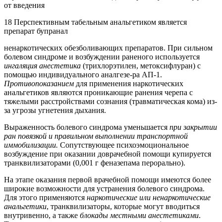
от введения
18 Перспективным табельным анальгетиком является
препарат бупранал
ненаркотических обезболивающих препаратов. При сильном
болевом синдроме и возбуждении раненого используется
ингаляция анестетика
(трихлорэтилен, метоксифлуран) с
помощью индивидуального аналгезе-ра АП-1.
Противопоказанием
для применения наркотических
анальгетиков являются проникающие ранения черепа с
тяжелыми расстройствами сознания (травматическая кома) из-
за угрозы угнетения дыхания.
Выраженность болевого синдрома уменьшается
при закрытии
ран повязкой и правильном выполнении транспортной
иммобилизации.
Сопутствующее психоэмоциональное
возбуждение при оказании доврачебной помощи купируется
транквилизаторами (0,001 г феназепама перорально).
На этапе оказания первой врачебной помощи имеются более
широкие возможности для устранения болевого синдрома.
Для этого применяются
наркотические или ненаркотические
анальгетики
, транквилизаторы, которые могут вводиться
внутривенно, а также
блокады местными анестетиками
.