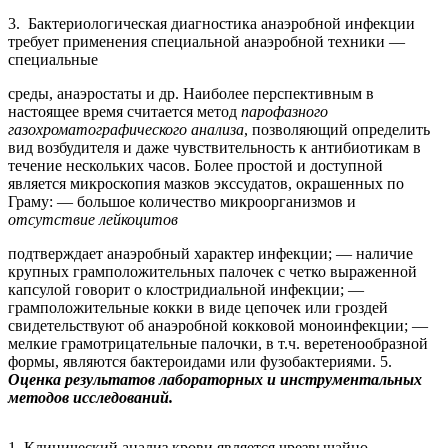
3. Бактериологическая диагностика анаэробной инфекции
требует применения специальной анаэробной техники —
специальные
среды, анаэростаты и др. Наиболее перспективным в
настоящее время считается метод
парофазного
газохроматографического анализа
, позволяющий определить
вид возбудителя и даже чувствительность к антибиотикам в
течение нескольких часов. Более простой и доступной
является микроскопия мазков экссудатов, окрашенных по
Граму: — большое количество микроорганизмов и
отсутствие лейкоцитов
подтверждает анаэробный характер инфекции; — наличие
крупных грамположительных палочек с четко выраженной
капсулой говорит о клостридиальной инфекции; —
грамположительные кокки в виде цепочек или гроздей
свидетельствуют об анаэробной кокковой моноинфекции; —
мелкие грамотрицательные палочки, в т.ч. веретенообразной
формы, являются бактероидами или фузобактериями. 5.
Оценка результатов лабораторных и инструментальных
методов исследований.
1. Клинический анализ крови является чрезвычайно