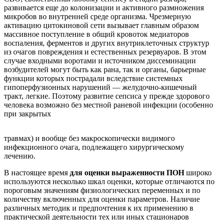
развивается еще до колонизации и активного размножения
микробов во внутренней среде организма. Чрезмерную
активацию цитокиновой сети вызывает главным образом
массивное поступление в общий кровоток медиаторов
воспаления, ферментов и других внутриклеточных структур
из очагов повреждения и естественных резервуаров. В этом
случае входными воротами и источником диссеминации
возбудителей могут быть как рана, так и органы, барьерные
функции которых пострадали вследствие системных
гипоперфузионных нарушений — желудочно-кишечный
тракт, легкие. Поэтому развитие сепсиса у прежде здорового
человека возможно без местной раневой инфекции (особенно
при закрытых
травмах) и вообще без макроскопически видимого
инфекционного очага, подлежащего хирургическому
лечению.
В настоящее время
для оценки выраженности ПОН
широко
используются несколько шкал оценки, которые отличаются по
пороговым значениям физиологических переменных и по
количеству включенных для оценки параметров. Наличие
различных методик и предпочтения к их применению в
практической деятельности тех или иных стационаров