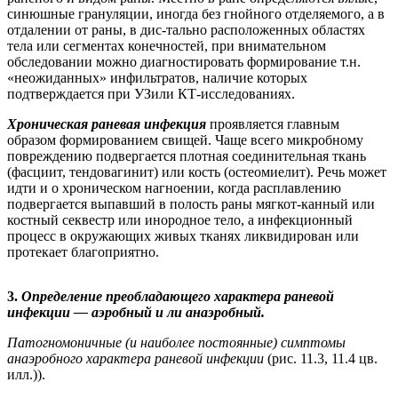
синюшные грануляции, иногда без гнойного отделяемого, а в
отдалении от раны, в дис-тально расположенных областях
тела или сегментах конечностей, при внимательном
обследовании можно диагностировать формирование т.н.
«неожиданных» инфильтратов, наличие которых
подтверждается при УЗили КТ-исследованиях.
Хроническая раневая инфекция
проявляется главным
образом формированием свищей. Чаще всего микробному
повреждению подвергается плотная соединительная ткань
(фасциит, тендовагинит) или кость (остеомиелит). Речь может
идти и о хроническом нагноении, когда расплавлению
подвергается выпавший в полость раны мягкот-канный или
костный секвестр или инородное тело, а инфекционный
процесс в окружающих живых тканях ликвидирован или
протекает благоприятно.
3.
Определение преобладающего характера раневой
инфекции — аэробный и ли анаэробный.
Патогномоничные (и наиболее постоянные) симптомы
анаэробного характера раневой инфекции
(рис. 11.3, 11.4 цв.
илл.)).