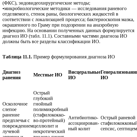
(ФКС), эндовидеохирургические методы;
•микробиологические методики — исследования раневого
отделяемого, стенок раны, биологических жидкостей в
соответствии с локализацией процесса; бактериоскопия мазка,
окрашенного по Граму при подозрении на анаэробную
инфекцию. На основании полученных данных формулируется
диагноз ИО (табл. 11.1). Составными частями диагноза ИО
должны быть все разделы классификации ИО.
Таблица 11.1.
Пример формулирования диагноза ИО
Диагноз
Висцеральные
Генерализованн
Местные ИО
ранения
ИО
ИО
Острый
глубокий
Осколочное
гнойный
слепое
полимикробный
ранение
(стафилококко-
Антибиотико-
Острый раневой
предплечья с
во-протейный)
ассоциирован-
стафилококковы
повреждением
целлюлит и
ный колит
сепсис, септице
лучевой
некротический
артерии и
тендова-гинит