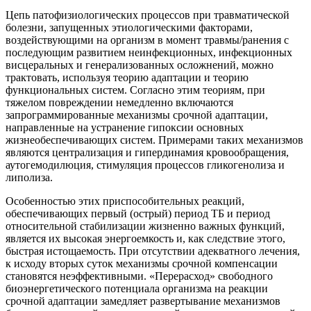
Цепь патофизиологических процессов при травматической
болезни, запущенных этиологическими факторами,
воздействующими на организм в момент травмы/ранения с
последующим развитием неинфекционных, инфекционных
висцеральных и генерализованных осложнений, можно
трактовать, используя теорию адаптации и теорию
функциональных систем. Согласно этим теориям, при
тяжелом повреждении немедленно включаются
запрограммированные механизмы срочной адаптации,
направленные на устранение гипоксии основных
жизнеобеспечивающих систем. Примерами таких механизмов
являются централизация и гипердинамия кровообращения,
аутогемодилюция, стимуляция процессов гликогенолиза и
липолиза.
Особенностью этих приспособительных реакций,
обеспечивающих первый (острый) период ТБ и период
относительной стабилизации жизненно важных функций,
является их высокая энергоемкость и, как следствие этого,
быстрая истощаемость. При отсутствии адекватного лечения,
к исходу вторых суток механизмы срочной компенсации
становятся неэффективными. «Перерасход» свободного
биоэнергетического потенциала организма на реакции
срочной адаптации замедляет развертывание механизмов