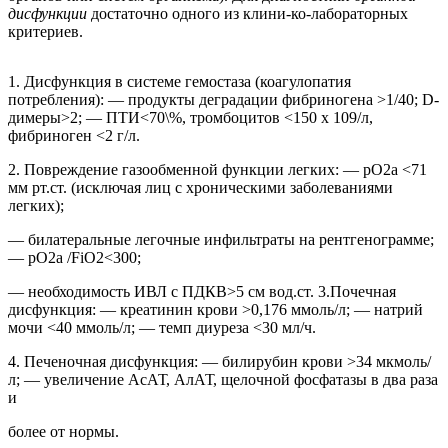
дисфункции
достаточно одного из клини-ко-лабораторных
критериев.
1. Дисфункция в системе гемостаза (коагулопатия
потребления): — продукты деградации фибриногена >1/40; D-
димеры>2; — ПТИ<70\%, тромбоцитов <150 x 109/л,
фибриноген <2 г/л.
2. Повреждение газообменной функции легких: — pО2a <71
мм рт.ст. (исключая лиц с хроническими заболеваниями
легких);
— билатеральные легочные инфильтраты на рентгенограмме;
— pО2a /FiO2<300;
— необходимость ИВЛ с ПДКВ>5 см вод.ст. 3.Почечная
дисфункция: — креатинин крови >0,176 ммоль/л; — натрий
мочи <40 ммоль/л; — темп диуреза <30 мл/ч.
4. Печеночная дисфункция: — билирубин крови >34 мкмоль/
л; — увеличение АсАТ, АлАТ, щелочной фосфатазы в два раза
и
более от нормы.