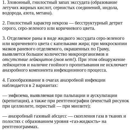
1. Зловонный, гнилостный запах экссудата (образование
летучих жирных кислот, сернистых соединений, индола,
водорода, азота, метана).
2. Гнилостный характер некроза — бесструктурный детрит
серого, серо-зеленого или коричневого цвета.
3. Отделяемое раны в виде жидкого экссудата серо-зеленого
или коричневого цвета с капельками жира; при микроскопии
мазков раневого отделяемого, окрашенных по Граму,
выявляется большое количество микроорганизмов и
отсутствие лейкоцитов (гноя нет!)
. При этом обнаружение
лейкоцитов и наличие гнойного пропитывания не исключает
анаэробного компонента инфекционного процесса.
4. Газообразование в очагах анаэробной инфекции
наблюдается в 2 вариантах:
— эмфизема, выявляемая при пальпации и аускультации
(крепитация), а также при рентгенографии (ячеистый рисунок
при целлюлите, перистый — при миозите);
— анаэробный газовый абсцесс — скопления газа в тканях и
полостях с образованием уровня «газ-жидкость» на
рентгенограммах.