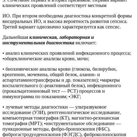
клинических проявлений соответствует местным
ИО. При втором необходима диагностика конкретной формы
висцеральных ИО, и высока вероятность развития сепсиса.
Третий вариант однозначно характеризуется как сепсис.
Дальнейшая
клиническая, лабораторная и
инструментальная диагностика
включает:
• анализ клинических проявлений инфекционного процесса;
•общеклинические анализы крови, мочи;
• биохимические анализы крови (глюкоза, билирубин,
креатинин, мочевина, общий белок, аланин- и
аспартатаминотрансферазы и др. показатели); •маркеры
воспалительного (с-реактивный белок), инфекционного
(прокальцитониновый тест — РСТ) процессов и
иммунограмма по показаниям; •ЭКГ;
• лучевые методы диагностики — ультразвуковое
исследование (УЗИ), рентгенологическое исследование,
компьютерная томография (КТ), магнитно-резонансная
томография (МРТ); •инструментальное обследование —
пункционные методы, фибро-бронхоскопия (ФБС),
фиброгастродуоденоскопия (ФЭГДС), фиброколоноскопия