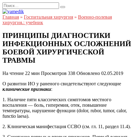
Перейти
Search
к
for:
содержанию
Главная
»
Госпитальная хирургия
»
Военно-полевая
хирургия.: учебник
ПРИНЦИПЫ ДИАГНОСТИКИ
ИНФЕКЦИОННЫХ ОСЛОЖНЕНИЙ
БОЕВОЙ ХИРУРГИЧЕСКОЙ
ТРАВМЫ
На чтение
22 мин
Просмотров
338
Обновлено
02.05.2019
О развитии ИО у раненого свидетельствуют следующие
клинические признаки
:
1. Наличие пяти классических симптомов местного
воспаления — боль, гиперемия, отек, повышение
температуры, нарушение функции (dolor, rubor, tumor, calor,
functio laesa).
2. Клиническая манифестация ССВО (см. гл. 11, раздел 11.4).
3. Сочетание первых и вторых признаков. Первый вариант