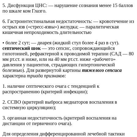
5. Дисфункция ЦНС: — нарушение сознания менее 15 баллов
по шкале ком Глазго.
6. Гастроинтестинальная недостаточность: — кровотечение из
острых язв («стресс-язвы») желудка; — паралитическая
кишечная непроходимость длительностью
• более 2 сут; — диарея (жидкий стул более 4 раз в сут).
септический шок
— это сепсис, сопровождающийся
гипотонией, рефрактерной к проводимой терапии (САД — 80
мм рт.ст. и ниже, или на 40 мм рт.ст. ниже «рабочего»
давления у пациентов, страдающих гипертонической
болезнью). Для развернутой картины
тяжелого сепсиса
характерна
триада признаков:
1. наличие септического очага с тенденцией к
распространению (критерий инфекции);
2. ССВО (критерий выброса медиаторов воспаления в
системную циркуляцию);
3. органная недостаточность (критерий воспаления на
дистанции от первичного очага).
Для определения дифференцированной лечебной тактики