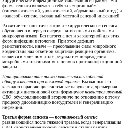
хирургические инфекционные заболевания и травмы. Эта
форма сепсиса включает в себя т.н. «органный»
(гинекологический, урологический, абдоминальный и т.д.) и
«раневой» сепсис, вызванный местной раневой инфекцией.
Развитие «терапевтического» и «хирургического» сепсиса
обусловлено в первую очередь патогенными свойствами
микроорганизмов. Без патогена нет и характерной для этих
форм инфекции патологии. При этом дефицит
резистентности, иначе — преобладание силы микробного
воздействия над ответной защитной реакцией организма,
является в конечном итоге результатом повреждения
микробными токсинами механизмов противоинфекционной
защиты.
Принципиально иная последовательность событий
обнаруживается при тяжелой травме.
Вызванные ею
каскадно нарастающие системные нарушения, чрезмерная
активация цитокиновой сети формируют
неконтролируемый
СВО,
обусловливающий вторичную по отношению к этому
процессу диссеминацию возбудителей и генерализацию
инфекции.
Третья форма сепсиса
—
постшоковый сепсис
,
развивающийся после тяжелой травмы, когда генерализация
СВО, свойственная любому сепсису в стадии разгара,