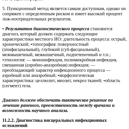
5. Пункционный метод является самым доступным, однако он
сопряжен с определенным риском и имеет высокий процент
лож-ноотрицательных результатов.
•
Результатом диагностического процесса
становится
диагноз, который должен содержать следующие
характеристики местного ИО: длительность процесса: острый,
хронический; •топография: поверхностный
(эпифасциальный), глубокий (суб-фасциальный),
межмышечный, межкишечный, подпеченочный и т.п.;
•этиология: — моноинфекция, полимикробная инфекция,
смешанная (аэробно-анаэробная) инфекция; —
преобладающий характер инфекционного процесса —
аэробный или анаэробный; •морфологическая
характеристика: целлюлит, миозит, некроз тканей; •область
(сегмент) тела.
Диагноз должен обеспечить тактическое решение по
лечению раненого, преемственность между врачами и
возможность научного анализа.
11.2.2. Диагностика висцеральных инфекционных
осложнений