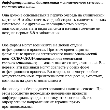
дифференциальная диагностика молниеносного сепсиса и
септического шока
.
Она должна основываться в первую очередь на клинической
картине. Это объясняется, с одной стороны, наличием четких
симптомов, а с другой — необходимостью быстро
диагностировать эти виды сепсиса и начинать лечение не
позднее первых 6-8 ч заболевания.
Обе формы могут возникнуть на любой стадии
инфекционного процесса. При этом ориентация на
формальные признаки септического шока:
септический
шок=ССВО+ПОН+гипотония
или
«тяжелый
сепсис»+гипотония,
— может оказаться недостаточной. Во-
первых, эти признаки могут совпасть у обеих форм
инфекционного процесса. Во-вторых, они могут вообще
отсутствовать из-за стремительности процесса и, в-третьих,
возникать на фоне относительного
благополучия без предшествовавшей клиники сепсиса. При
этом абсолютно необходимо немедленно провести
дифференциальную диагностику этих состояний, т.к.
определенные направления их терапии прямо
противоположны.