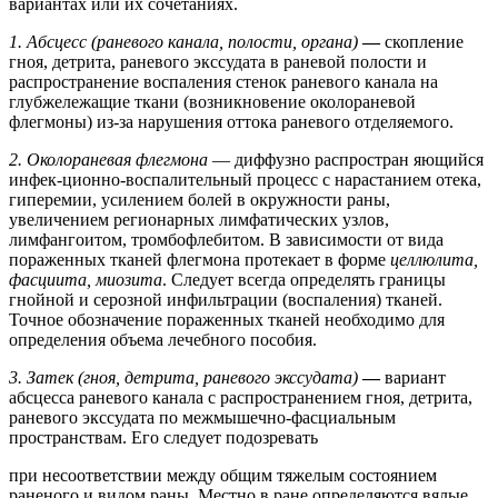
вариантах или их сочетаниях.
1. Абсцесс (раневого канала, полости, органа)
—
скопление
гноя, детрита, раневого экссудата в раневой полости и
распространение воспаления стенок раневого канала на
глубжележащие ткани (возникновение околораневой
флегмоны) из-за нарушения оттока раневого отделяемого.
2. Околораневая флегмона
— диффузно распростран яющийся
инфек-ционно-воспалительный процесс с нарастанием отека,
гиперемии, усилением болей в окружности раны,
увеличением регионарных лимфатических узлов,
лимфангоитом, тромбофлебитом. В зависимости от вида
пораженных тканей флегмона протекает в форме
целлюлита,
фасциита, миозита
. Следует всегда определять границы
гнойной и серозной инфильтрации (воспаления) тканей.
Точное обозначение пораженных тканей необходимо для
определения объема лечебного пособия.
3. Затек (гноя, детрита, раневого экссудата)
—
вариант
абсцесса раневого канала с распространением гноя, детрита,
раневого экссудата по межмышечно-фасциальным
пространствам. Его следует подозревать
при несоответствии между общим тяжелым состоянием
раненого и видом раны. Местно в ране определяются вялые,