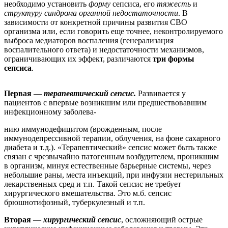
необходимо установить
форму
сепсиса, его
тяжесть
и
структуру синдрома органной недостаточности
. В
зависимости от конкретной причины развития СВО
организма или, если говорить еще точнее, неконтролируемого
выброса медиаторов воспаления (генерализация
воспалительного ответа) и недостаточности механизмов,
ограничивающих их эффект, различаются
три формы
сепсиса
.
Первая
—
терапевтический сепсис.
Развивается у
пациентов с впервые возникшим или предшествовавшим
инфекционному заболева-
нию иммунодефицитом (врожденным, после
иммунодепрессивной терапии, облучения, на фоне сахарного
диабета и т.д.). «Терапевтический» сепсис может быть также
связан с чрезвычайно патогенным возбудителем, проникшим
в организм, минуя естественные барьерные системы, через
небольшие раны, места инъекций, при инфузии нестерильных
лекарственных сред и т.п. Такой сепсис не требует
хирургического вмешательства. Это м.б. сепсис
брюшнотифозный, туберкулезный и т.п.
Вторая
—
хирургический сепсис
, осложняющий острые