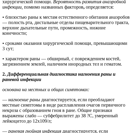
хирургической помощи.
Вероятность развития анаэробной
инфекции,
помимо названных факторов
,
определяется:
• близостью раны к местам естественного обитания анаэробов
— полость рта, дистальные отделы пищеварительного тракта,
верхние дыхательные пути, промежность, нижние
конечности;
• сроками оказания хирургической помощи, превышающими
3 сут;
• характером раны — обширный, с повреждением костей,
загрязнением землей, наличием инородных тел и гематом.
2.
Дифференциальная диагностика нагноения раны и
раневой инфекции
основана на местных и общих симптомах:
—
нагноение раны
диагностируется, если преобладают
местные симптомы в виде расплавления очагов первичного
некроза с образованием гноя в ране. Общие признаки
выражены слабо — субфебрилитет до 38 ?С, умеренный
лейкоцитоз до 12х109/л;
—
раневая гнойная инфекция
диагностируется, если