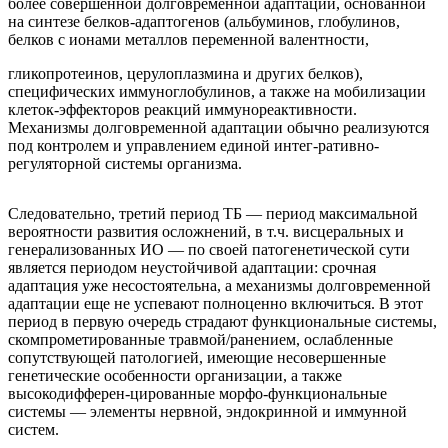
более совершенной долговременной адаптации, основанной
на синтезе белков-адаптогенов (альбуминов, глобулинов,
белков с ионами металлов переменной валентности,
гликопротеинов, церулоплазмина и других белков),
специфических иммуноглобулинов, а также на мобилизации
клеток-эффекторов реакций иммунореактивности.
Механизмы долговременной адаптации обычно реализуются
под контролем и управлением единой интег-ративно-
регуляторной системы организма.
Следовательно, третий период ТБ — период максимальной
вероятности развития осложнений, в т.ч. висцеральных и
генерализованных ИО — по своей патогенетической сути
является периодом неустойчивой адаптации: срочная
адаптация уже несостоятельна, а механизмы долговременной
адаптации еще не успевают полноценно включиться. В этот
период в первую очередь страдают функциональные системы,
скомпрометированные травмой/ранением, ослабленные
сопутствующей патологией, имеющие несовершенные
генетические особенности организации, а также
высокодифферен-цированные морфо-функциональные
системы — элементы нервной, эндокринной и иммунной
систем.