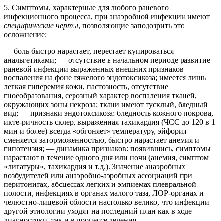
5. Симптомы, характерные для любого раневого
инфекционного процесса, при анаэробной инфекции имеют
специфические черты
, позволяющие заподозрить это
осложнение:
— боль быстро нарастает, перестает купироваться
анальгетиками; — отсутствие в начальном периоде развитие
раневой инфекции выраженных внешних признаков
воспаления на фоне тяжелого эндотоксикоза; имеется лишь
легкая гиперемия кожи, пастозность, отсутствие
гноеобразования, серозный характер воспаления тканей,
окружающих зоны некроза; ткани имеют тусклый, бледный
вид; — признаки эндотоксикоза: бледность кожного покрова,
икте-ричность склер, выраженная тахикардия (ЧСС до 120 в 1
мин и более) всегда «обгоняет» температуру, эйфория
сменяется заторможенностью, быстро нарастает анемия и
гипотензия; — динамика признаков: появившись, симптомы
нарастают в течение одного дня или ночи (анемия, симптом
«лигатуры», тахикардия и т.д.). Значение анаэробных
возбудителей или анаэробно-аэробных ассоциаций при
перитонитах, абсцессах легких и эмпиемах плевральной
полости, инфекциях в органах малого таза, ЛОР-органах и
челюстно-лицевой облости настолько велико, что инфекции
другой этиологии уходят на последний план как в ходе
диагностики, так и в процессе лечения.