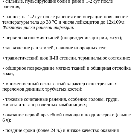
• сильные, пульсирующие боли в ране в 1-2 сут после
ранения;
• раннее, на 1-2 сут после ранения или операции повышение
температуры тела до 38 ?С и числа лейкоцитов до 12х109/л.
Факторы риска раневой инфекции:
• первичная ишемия тканей (повреждение артерии, жгут);
• загрязнение ран землей, наличие инородных тел;
• травматический шок II-III степени, терминальное состояние;
• обширное повреждение мягких тканей и обширная отслойка
кожи;
• множественный оскольчатый характер огнестрельных
переломов длинных трубчатых костей;
• тяжелые сочетанные ранения, особенно головы, груди,
живота и таза в различных комбинациях;
• оказание первой врачебной помощи в поздние сроки (свыше
6 ч);
• поздние сроки (более 24 ч.) и низкое качество оказания