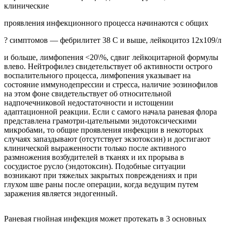
клинические
проявления инфекционного процесса начинаются с общих
? симптомов — фебрилитет 38 С и выше, лейкоцитоз 12х109/л
и больше, лимфопения <20\%, сдвиг лейкоцитарной формулы
влево. Нейтрофилез свидетельствует об активности острого
воспалительного процесса, лимфопения указывает на
состояние иммунодепрессии и стресса, наличие эозинофилов
на этом фоне свидетельствует об относительной
надпочечниковой недостаточности и истощении
адаптационной реакции. Если с самого начала раневая флора
представлена грамотри-цательными эндотоксическими
микробами, то общие проявления инфекции в некоторых
случаях запаздывают (отсутствует экзотоксин) и достигают
клинической выраженности только после активного
размножения возбудителей в тканях и их прорыва в
сосудистое русло (эндотоксин). Подобные ситуации
возникают при тяжелых закрытых повреждениях и при
глухом шве раны после операции, когда ведущим путем
заражения является эндогенный.
Раневая гнойная инфекция может протекать в 3 основных