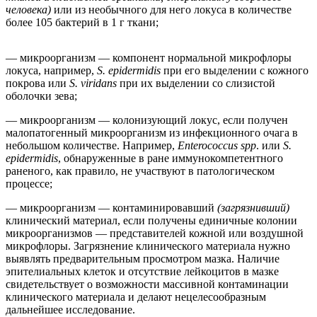
человека)
или из необычного для него локуса в количестве
более 105 бактерий в 1 г ткани;
— микроорганизм — компонент нормальной микрофлоры
локуса, например,
S. epidermidis
при его выделении с кожного
покрова или
S. viridans
при их выделении со слизистой
оболочки зева;
— микроорганизм — колонизующий локус, если получен
малопатогенный микроорганизм из инфекционного очага в
небольшом количестве. Например,
Enterococcus spp
. или
S.
epidermidis
, обнаруженные в ране иммунокомпетентного
раненого, как правило, не участвуют в патологическом
процессе;
— микроорганизм — контаминировавший
(загрязнивший)
клинический материал, если получены единичные колонии
микроорганизмов — представителей кожной или воздушной
микрофлоры. Загрязнение клинического материала нужно
выявлять предварительным просмотром мазка. Наличие
эпителиальных клеток и отсутствие лейкоцитов в мазке
свидетельствует о возможности массивной контаминации
клинического материала и делают нецелесообразным
дальнейшее исследование.