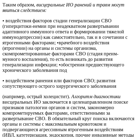
Таким образом,
висцеральные ИО ранений и травм могут
явиться следствием:
• воздействия факторов стадии генерализации СВО
(гиперцитоки-немии при неадекватном развертывании
адаптивного иммунного ответа и формировании тяжелой
иммунодепрессии) как самостоятельно, так и в сочетании с
ятрогенными факторами; •врачебного воздействия
(ятрогении) на органы и системы организма,
скомпрометированные факторами СВО (стадия преим-
мунного воспаления), то есть возникать до развития
генерализации инфекции; •обострения предшествующего
хронического заболевания под
• воздействием ранения или факторов СВО; развития
сопутствующего острого хирургического заболевания
(например, острый холецистит).
Алгоритм диагностики
висцеральных ИО заключается в целенаправленном поиске
признаков патологии органов и систем, закономерно
компрометируемых факторами, ответственными за
развертывание СВО. В обязательный круг поиска включаются
органы и системы с максимальным кровотоком и
подвергающиеся агрессивным ятрогенным воздействиям
(ИВЛ, катетеризация, эндоскопия, прочие инвазивные методы