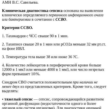
АМН В.С. Савельева.
Клиническая диагностика сепсиса
основана на выявлении
клинически определяемого
первичного инфекционного очага
или бактериемии
в сочетании с
ССВО
.
Критерии ССВО.
1. Тахикардия с ЧСС свыше 90 в 1 мин.
2. Тахипноэ свыше 20 в 1 мин или pСО2a меньше 32 мм рт.ст.
на фоне ИВЛ.
3. Температура тела выше 38 или ниже 36 ?С.
4. Количество лейкоцитов в периферической крови больше
12000 в 1 мм3 или меньше 4000 в 1 мм3, или число незрелых
форм превышает 10\%.
Синдром СВО считается положительным
при наличии не
менее двух
из представленных критериев. Кроме того, следует
выделять:
•
тяжелый сепсис
— сепсис, сопровождающийся развитием
органной дисфункции (недостаточности одного и более
органов или систем организма). Для диагностики
органной