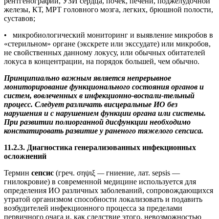
рентгенографии, УЗИ сердца, почек, печени, поджелудочной
железы, КТ, МРТ головного мозга, легких, брюшной полости,
суставов;
• микробиологический мониторинг и выявление микробов в
«стерильном» органе (экскрете или экссудате) или микробов,
не свойственных данному локусу, или обычных обитателей
локуса в концентрации, на порядок большей, чем обычно.
Принципиально важным является непрерывное
мониторирование функционального состояния органов и
систем, вовлеченных в инфекционно-воспали-тельный
процесс. Следует различать висцеральные ИО без
нарушения и с нарушением функции органа или системы.
При развитии полиорганной дисфункции необходимо
констатировать развитие у раненого тяжелого сепсиса.
11.2.3. Диагностика генерализованных инфекционных
осложнений
Термин
сепсис
(греч. σηψιξ
—
гниение, лат. sepsis —
гнилокровие) в современной медицине используется для
определения ИО различных заболеваний, сопровождающихся
утратой организмом способности локализовать и подавить
возбудителей инфекционного процесса за пределами
первичного очага и, как следствие этого, невозможностью