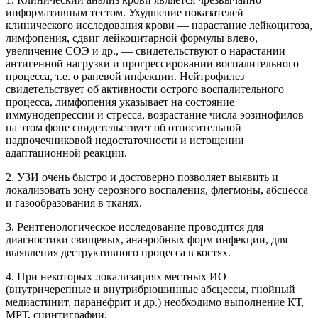
информативным тестом. Ухудшение показателей
клинического исследования крови — нарастание лейкоцитоза,
лимфопения, сдвиг лейкоцитарной формулы влево,
увеличение СОЭ и др., — свидетельствуют о нарастании
антигенной нагрузки и прогрессировании воспалительного
процесса, т.е. о раневой инфекции. Нейтрофилез
свидетельствует об активности острого воспалительного
процесса, лимфопения указывает на состояние
иммунодепрессии и стресса, возрастание числа эозинофилов
на этом фоне свидетельствует об относительной
надпочечниковой недостаточности и истощении
адаптационной реакции.
2. УЗИ очень быстро и достоверно позволяет выявить и
локализовать зону серозного воспаления, флегмоны, абсцесса
и газообразования в тканях.
3. Рентгенологическое исследование проводится для
диагностики свищевых, анаэробных форм инфекции, для
выявления деструктивного процесса в костях.
4. При некоторых локализациях местных ИО
(внутричерепные и внутрибрюшинные абсцессы, гнойный
медиастинит, паранефрит и др.) необходимо выполнение КТ,
МРТ, сцинтиграфии.