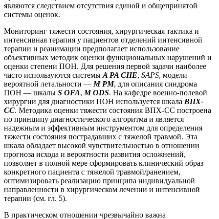
являются следствием отсутствия единой и общепринятой
системы оценок.
Мониторинг тяжести состояния, хирургическая тактика и
интенсивная терапия у пациентов отделений интенсивной
терапии и реанимации предполагает использование
объективных методик оценки функциональных нарушений и
оценки степени ПОН. Для решения первой задачи наиболее
часто используются системы
A PA CHE
,
SAPS
, модели
вероятной летальности —
М РМ
, для описания синдрома
ПОН — шкалы
S OFA
,
M ODS
. На кафедре военно-полевой
хирургии для диагностики ПОН используется шкала
ВПХ-
СС
. Методика оценки тяжести состояния ВПХ-СС построена
по принципу диагностического алгоритма и является
надежным и эффективным инструментом для определения
тяжести состояния пострадавших с тяжелой травмой. Эта
шкала обладает высокой чувствительностью в отношении
прогноза исхода и вероятности развития осложнений,
позволяет в полной мере сформировать клинический образ
конкретного пациента с тяжелой травмой/ранением,
оптимизировать реализацию принципа индивидуальной
направленности в хирургическом лечении и интенсивной
терапии (см. гл. 5).
В практическом отношении чрезвычайно важна