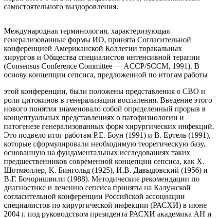
самостоятельного выздоровления.
Международная терминология, характеризующая
генерализованные формы ИО, принята Согласительной
конференцией Американской Коллегии торакальных
хирургов и Общества специалистов интенсивной терапии
(Consensus Conference Committee — ACCP/SCCM, 1991). В
основу концепции сепсиса, предложенной по итогам работы
этой конференции, были положены представления о СВО и
роли цитокинов в генерализации воспаления. Введение этого
нового понятия знаменовало собой определенный прорыв в
концептуальных представлениях о патофизиологии и
патогенезе генерализованных форм хирургических инфекций.
Это подвело итог работам Р.Е. Боун (1991) и В. Ертель (1991),
которые сформулировали необходимую теоретическую базу,
основанную на фундаментальных исследованиях таких
предшественников современной концепции сепсиса, как Х.
Шотмюллер, K. Бингольд (1925), И.В. Давыдовский (1956) и
В.Г. Бочоришвили (1988). Методические рекомендации по
диагностике и лечению сепсиса приняты на Калужской
согласительной конференции Российской ассоциации
специалистов по хирургической инфекции (РАСХИ) в июне
2004 г. под руководством президента РАСХИ академика АН и