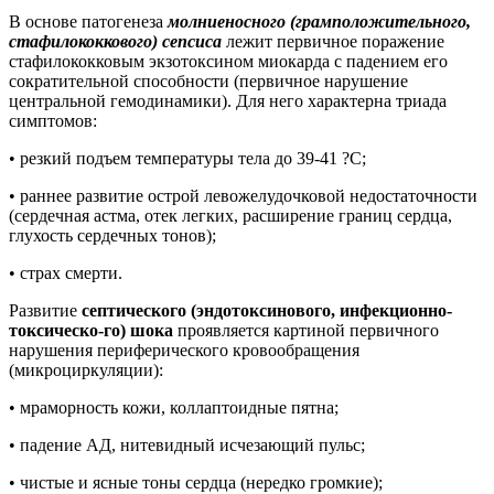
В основе патогенеза
молниеносного (грамположительного,
стафилококкового) сепсиса
лежит первичное поражение
стафилококковым экзотоксином миокарда с падением его
сократительной способности (первичное нарушение
центральной гемодинамики). Для него характерна триада
симптомов:
• резкий подъем температуры тела до 39-41 ?С;
• раннее развитие острой левожелудочковой недостаточности
(сердечная астма, отек легких, расширение границ сердца,
глухость сердечных тонов);
• страх смерти.
Развитие
септического (эндотоксинового, инфекционно-
токсическо-го) шока
проявляется картиной первичного
нарушения периферического кровообращения
(микроциркуляции):
• мраморность кожи, коллаптоидные пятна;
• падение АД, нитевидный исчезающий пульс;
• чистые и ясные тоны сердца (нередко громкие);