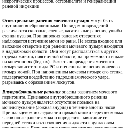
некротических процессов, остеомиелита и генерализации
раневой инфекции.
Огнестрельные ранения мочевого пузыря
могут быть
внутриили внебрюшинными. По видам повреждений
различаются сквозные, слепые, касательные ранения, ушибы
стенки пузыря. При широких раневых отверстиях
наблюдается истечение мочи из раны. Не всегда входное или
выходное отверстие при ранении мочевого пузыря находятся
в надлобковой области. Они могут располагаться в других
отделах живота, поясничной области, на промежности и даже
на конечностях (бедрах). Тяжесть повреждения мочевого
пузыря зависит от вида РС и степени наполнения мочевого
пузыря мочой. При наполненном мочевом пузыре его стенка
подвергается воздействию гидродинамического удара,
разрываясь с образованием лоскутов.
Внутрибрюшинные ранения
опасны развитием мочевого
перитонита. Признаком внутрибрюшинного ранения
мочевого пузыря является отсутствие позывов на
мочеиспускание (ложная анурия) в течение многих часов.
При пальцевом исследовании прямой кишки через несколько
часов после ранения можно определить нависание ее
передней стенки из-за скопления жидкости в дугласовом
пространстве. Если ранение мочевого пузыря изолированное,