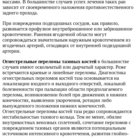
массами. В большинстве случаев успех лечения таких ран
зависит от своевременного наложения противоестественного
заднего прохода.
При повреждении подвздошных сосудов, как правило,
развивается профузное внутрибрюшинное или забрюшинное
кровотечение. Ранения ягодичной области могут
сопровождаться значительным наружным кровотечением из
ягодичных артерий, отходящих от внутренней подвздошной
артерии.
Огнестрельные переломы тазовых костей
в большинстве
случаев имеют оскольчатый или дырчатый характер. Реже
встречаются краевые и линейные переломы. Диагностика
огнестрельных переломов костей таза основывается на
локализации входного и выходного отверстий, локальной
болезненности при пальпации области предполагаемого
перелома, возникновении болей при движениях в нижних
конечностях, выявлении укорочения, ротации либо
вынужденного положения нижних конечностей.
Огнестрельные переломы костей таза редко сопровождаются
нестабильностью тазового кольца. Тем не менее, обилие
внутрикостных венозных сплетений, сочетание переломов с
повреждением тазовых органов являются потенциальным
источником интенсивного кровотечения, развития гнойно-