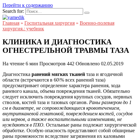
Перейти к содержанию
Search for:
Главная
»
Госпитальная хирургия
»
Военно-полевая
хирургия.: учебник
КЛИНИКА И ДИАГНОСТИКА
ОГНЕСТРЕЛЬНОЙ ТРАВМЫ ТАЗА
На чтение
6 мин
Просмотров
442
Обновлено
02.05.2019
Диагностика
ранений мягких тканей
таза и ягодичной
области (встречаются в 60\% всех ранений таза)
предусматривает определение характера ранения, хода
раневого канала, объема повреждения тканей. Обязательно
следует исключить повреждения крупных сосудов, нервных
стволов, костей таза и тазовых органов.
Раны размером до 1
см в диаметре, не сопровождающиеся кровотечением,
внутритканевой гематомой, повреждением костей, сосудов
или нервов, а также воспалительными изменениями, не
нуждаются в ПХО.
Остальные раны подлежат хирургической
обработке. Особую опасность представляют собой обширные
раны промежности вследствие загрязнения их каловыми