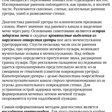
Изолированные ранения наблюдаются, как правило, в висячей
части. Различаются сквозные, слепые, касательные ранения
уретры, ушиб и размозжение стенки.
Диагностика ранений уретры по клиническим признакам
сложна. Имеет значение ход раневого канала и выделение
мочи через рану. Основными симптомами являются
острая
задержка мочи
и скудные
кровянистые выделения из
наружного отверстия уретры
вне акта мочеиспускания
(уретроррагия). Спустя несколько часов после ранения
уретры, при переполнении мочевого пузыря, возникают
мучительные позывы к мочеиспусканию. Над лобком
перкуторно определяется притупление звука, расширение
границ пузыря. При ректальном пальцевом исследовании не
удается пропальпировать предстательную железу из-за
смещения ее гематомой (симптом повреждения уретры).
Катетеризация уретры с целью диагностики повреждения
мочеиспускательного канала строго противопоказана
из-за
угрозы дополнительного повреждения стенки. Для
устранения острой задержки мочи, предупреждения
формирования мочевых затеков мочевой пузырь
опорожняется путем надлобковой пункции.
Самым информативным методом диагностики является
восходящая уретрография
. Для этого производится крайне