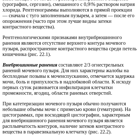
(урографин, сергозин), смешанного с 0,9\% раствором натрия
хлорида. Рентгенограммы выполняются в прямой проекции
— сначала с туго заполненным пузырем, а затем — после его
опорожнения (часто при этом лучше видны затеки
контрастного вещества).
Рентгенологическими признаками внутрибрюшинного
ранения являются отсутствие верхнего контура мочевого
пузыря, распространение контрастного вещества среди петель
кишечника (рис. 22.1).
Внебрюшинные ранения
составляют 2/3 огнестрельных
ранений мочевого пузыря. Для них характерны жалобы на
бесплодные позывы к мочеиспусканию, отмечается задержка
мочи, боль и припухлость в надлобковой области. К исходу
первых суток развивается инфильтрация клетчатки
промежности, ягодиц, области раневых отверстий.
При катетеризации мочевого пузыря обычно получаются
небольшие объемы мочи с примесью крови (гематурия). На
цистограммах, при восходящей цистографии, характерным
для внебрюшинного ранения мочевого пузыря является
расплывчатость контуров, наличие затеков контрастного
вещества в паравезикальную клетчатку (рис. 22.2).