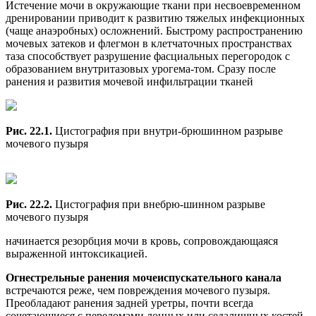
Истечение мочи в окружающие ткани при несвоевременном
дренировании приводит к развитию тяжелых инфекционных
(чаще анаэробных) осложнений. Быстрому распространению
мочевых затеков и флегмон в клетчаточных пространствах
таза способствует разрушение фасциальных перегородок с
образованием внутритазовых урогема-том. Сразу после
ранения и развития мочевой инфильтрации тканей
Рис. 22.1.
Цистография при внутри-брюшинном разрыве
мочевого пузыря
Рис. 22.2.
Цистография при внебрю-шинном разрыве
мочевого пузыря
начинается резорбция мочи в кровь, сопровождающаяся
выраженной интоксикацией.
Огнестрельные ранения мочеиспускательного канала
встречаются реже, чем повреждения мочевого пузыря.
Преобладают ранения задней уретры, почти всегда
сочетающиеся с переломами лонных или седалищных костей.