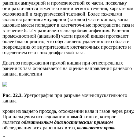
ранения ампулярной и промежностной ее части, поскольку
они различаются тяжестью клинического течения, характером
осложнений и хирургической тактикой. Более тяжелыми
являются ранения ампулярной (тазовой) части кишки, когда
каловые массы попадают в клетчаточ-ные пространства таза и
в течение 6-12 ч развивается анаэробная инфекция. Ранения
промежностной (анальной) части прямой кишки протекают
более благоприятно, что обусловлено удаленностью области
повреждения от внутритазовых клетчаточных пространств и
отделением ее от них диафрагмой таза.
Диагноз повреждения прямой кишки при огнестрельных
ранениях таза основывается на оценке направления раневого
канала, выделении
Рис. 22.3.
Уретрография при разрыве мочеиспускательного
канала
крови из заднего прохода, отхождении кала и газов через рану.
При пальцевом исследовании прямой кишки, которое
является
обязательным диагностическим приемом
обследования всех раненных в таз,
выявляется кровь
.