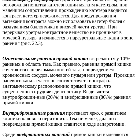
осторожная попытка катетеризации мягким катетером, при
малейшем сопротивлении прохождению катетера вводится
контраст, катетер пережимается. Для предупреждения
вытекания контраста можно использовать катетер Фолея с
раздуванием баллончика в висячей части уретры. При
перерывах уретры контрастное вещество не проникает в
мочевой пузырь, а изливается в парауретральные ткани в зоне
ранения (рис. 22.3).
Огнестрельные ранения прямой кишки
встречаются у 10\%
раненых в область таза. Как правило, ранения прямой кишки
сочетаются с переломами костей таза, повреждением
кровеносных сосудов, мочевого пузыря или уретры. Проекция
раневого канала часто не соответствует топографо-
анатомическому расположению прямой кишки, что
существенно затрудняет диагностику. Выделяются
внутрибрюшин-ные (20\%) и внебрюшинные (80\%) ранения
прямой кишки.
Внутрибрюшинные ранения
протекают ярко, с развитием
клиники калового перитонита. Тем не менее, диагноз
повреждения прямой кишки ставится в ходе лапаротомии.
Среди
внебрюшинных ранений
прямой кишки выделяются