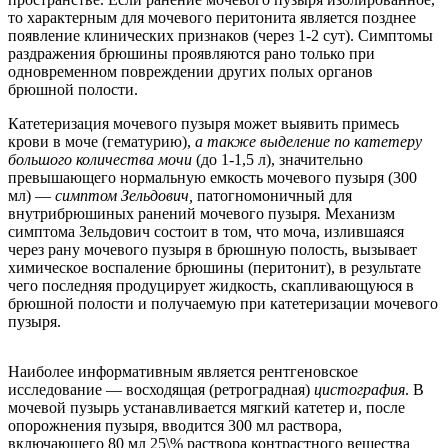
то характерным для мочевого перитонита является позднее
появление клинических признаков (через 1-2 сут). Симптомы
раздражения брюшины проявляются рано только при
одновременном повреждении других полых органов
брюшной полости.
Катетеризация мочевого пузыря может выявить примесь
крови в моче (гематурию),
а также выделение по катетеру
большого количества мочи
(до 1-1,5 л), значительно
превышающего нормальную емкость мочевого пузыря (300
мл) —
симптом Зельдович,
патогномоничный для
внутрибрюшиных ранений мочевого пузыря
.
Механизм
симптома Зельдович состоит в том, что моча, излившаяся
через рану мочевого пузыря в брюшную полость, вызывает
химическое воспаление брюшины (перитонит), в результате
чего последняя продуцирует жидкость, скапливающуюся в
брюшной полости и получаемую при катетеризации мочевого
пузыря.
Наиболее информативным является рентгеновское
исследование — восходящая (ретроградная)
цистография
. В
мочевой пузырь устанавливается мягкий катетер и, после
опорожнения пузыря, вводится 300 мл раствора,
включающего 80 мл 25\% раствора контрастного вещества