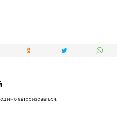
й
бходимо
авторизоваться
.