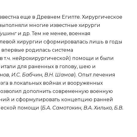
вестна еще в Древнем Египте. Хирургическое
выполняли многие известные хирурги
 Кушинг
и др. Тем не менее, военная
олевой хирургии сформировалась лишь в годы
 впервые родилась система
 т.ч. нейрохирургической) помощи и были
итали для раненных в голову, шею и
енов, И.С. Бабчин, В.Н. Шамов
). Опыт лечения
озга в локальных войнах и вооруженных
позволил дополнить современную военную
ний и сформулировать концепцию ранней
еской помощи (
Б.А. Самотокин, В.А. Хилько, Б.В.