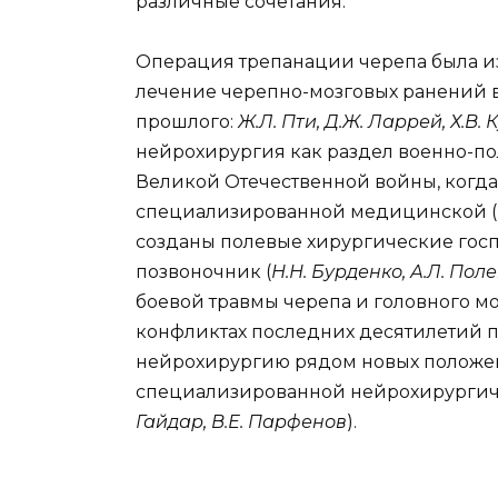
различные сочетания.
Операция трепанации черепа была из
лечение черепно-мозговых ранений 
прошлого:
Ж.Л. Пти, Д.Ж. Ларрей, Х.В.
нейрохирургия как раздел военно-п
Великой Отечественной войны, когда
специализированной медицинской (в
созданы полевые хирургические госп
позвоночник (
Н.Н. Бурденко, А.Л. Пол
боевой травмы черепа и головного м
конфликтах последних десятилетий 
нейрохирургию рядом новых положе
специализированной нейрохирургич
Гайдар, В.Е. Парфенов
).