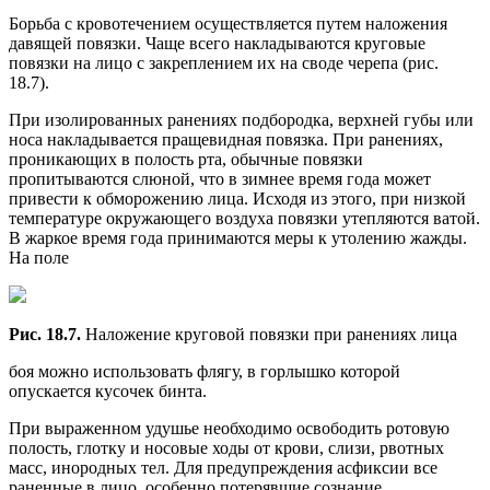
Борьба с кровотечением осуществляется путем наложения
давящей повязки. Чаще всего накладываются круговые
повязки на лицо с закреплением их на своде черепа (рис.
18.7).
При изолированных ранениях подбородка, верхней губы или
носа накладывается пращевидная повязка. При ранениях,
проникающих в полость рта, обычные повязки
пропитываются слюной, что в зимнее время года может
привести к обморожению лица. Исходя из этого, при низкой
температуре окружающего воздуха повязки утепляются ватой.
В жаркое время года принимаются меры к утолению жажды.
На поле
Рис. 18.7.
Наложение круговой повязки при ранениях лица
боя можно использовать флягу, в горлышко которой
опускается кусочек бинта.
При выраженном удушье необходимо освободить ротовую
полость, глотку и носовые ходы от крови, слизи, рвотных
масс, инородных тел. Для предупреждения асфиксии все
раненные в лицо, особенно потерявшие сознание,