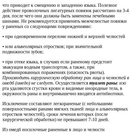
что приводит к смещению и западению языка. Полезное
действие проволочных лигатурных повязок рассчитано на 3-4
дня, после чего они должны быть заменены лечебными
шинами. Не рекомендуется применять межчелюстые повязки
у раненых со следующими повреждениями:
• при одновременном переломе нижней и верхней челюстей
• или альвеолярных отростков; при значительной
подвижности зубов;
• при отеке языка, в случаях если раненому предстоит
эвакуация водным транспортом, а также, при
комбинированных поражениях (опасность рвоты).
Производить хирургическую обработку ран лица и челюстей в
омедб (омедо) не следует
. Осуществляется
туалет раны
: изо
рта удаляются сгустки крови и видимые инородные тела, в
окружность раны и внутримышечно вводятся антибиотики.
Исключение составляют легкораненые (с небольшими
поверхностными ранами мягких тканей лица и альвеолярных
отростков челюстей), сроки лечения которых (после
хирургической обработки) не превышают 7-10 дней.
Из омедб носилочные раненные в лицо и челюсти