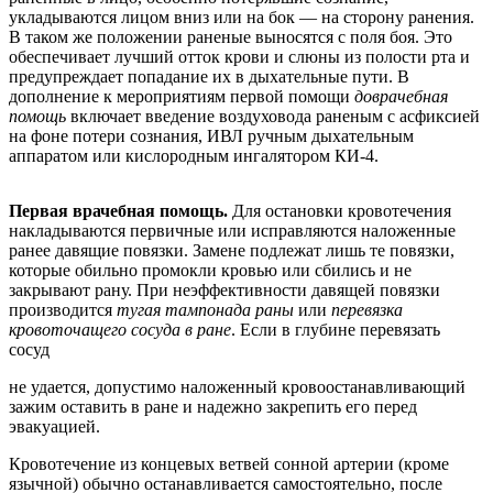
укладываются лицом вниз или на бок — на сторону ранения.
В таком же положении раненые выносятся с поля боя. Это
обеспечивает лучший отток крови и слюны из полости рта и
предупреждает попадание их в дыхательные пути. В
дополнение к мероприятиям первой помощи
доврачебная
помощь
включает введение воздуховода раненым с асфиксией
на фоне потери сознания, ИВЛ ручным дыхательным
аппаратом или кислородным ингалятором КИ-4.
Первая врачебная помощь.
Для остановки кровотечения
накладываются первичные или исправляются наложенные
ранее давящие повязки. Замене подлежат лишь те повязки,
которые обильно промокли кровью или сбились и не
закрывают рану. При неэффективности давящей повязки
производится
тугая тампонада раны
или
перевязка
кровоточащего сосуда в ране
. Если в глубине перевязать
сосуд
не удается, допустимо наложенный кровоостанавливающий
зажим оставить в ране и надежно закрепить его перед
эвакуацией.
Кровотечение из концевых ветвей сонной артерии (кроме
язычной) обычно останавливается самостоятельно, после