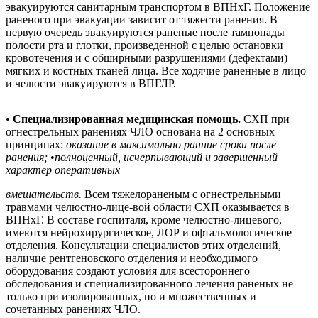
эвакуируются санитарным транспортом в ВПНхГ. Положение
раненого при эвакуации зависит от тяжести ранения. В
первую очередь эвакуируются раненые после тампонады
полости рта и глотки, произведенной с целью остановки
кровотечения и с обширными разрушениями (дефектами)
мягких и костных тканей лица. Все ходячие раненные в лицо
и челюсти эвакуируются в ВПГЛР.
•
Специализированная медицинская помощь.
СХП при
огнестрельных ранениях ЧЛО основана на 2 основных
принципах:
оказание в максимально ранние сроки после
ранения;
•
полноценный, исчерпывающий и завершенный
характер оперативных
вмешательств.
Всем тяжелораненым с огнестрельными
травмами челюстно-лице-вой области СХП оказывается в
ВПНхГ. В составе госпиталя, кроме челюстно-лицевого,
имеются нейрохирургическое, ЛОР и офтальмологическое
отделения. Консультации специалистов этих отделений,
наличие рентгеновского отделения и необходимого
оборудования создают условия для всестороннего
обследования и специализированного лечения раненых не
только при изолированных, но и множественных и
сочетанных ранениях ЧЛО.