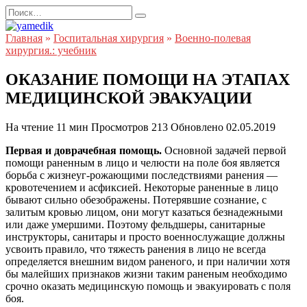
Перейти
Search
к
for:
содержанию
Главная
»
Госпитальная хирургия
»
Военно-полевая
хирургия.: учебник
ОКАЗАНИЕ ПОМОЩИ НА ЭТАПАХ
МЕДИЦИНСКОЙ ЭВАКУАЦИИ
На чтение
11 мин
Просмотров
213
Обновлено
02.05.2019
Первая и доврачебная помощь.
Основной задачей первой
помощи раненным в лицо и челюсти на поле боя является
борьба с жизнеуг-рожающими последствиями ранения —
кровотечением и асфиксией. Некоторые раненные в лицо
бывают сильно обезображены. Потерявшие сознание, с
залитым кровью лицом, они могут казаться безнадежными
или даже умершими. Поэтому фельдшеры, санитарные
инструкторы, санитары и просто военнослужащие должны
усвоить правило, что тяжесть ранения в лицо не всегда
определяется внешним видом раненого, и при наличии хотя
бы малейших признаков жизни таким раненым необходимо
срочно оказать медицинскую помощь и эвакуировать с поля
боя.