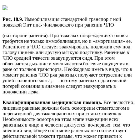
Рис. 18.9.
Иммобилизация стандартной транспор т ной
повязкой Энт ина- Фиалковского при ранении ЧЛО
(на стороне ранения). При тяжелых повреждениях головы
требуется не только иммобилизация, но и «амортизация» ее.
Раненного в ЧЛО следует эвакуировать, подложив ему под
голову шинель или другую мягкую подстилку. Раненные в
ЧЛО средней тяжести эвакуируются сидя. При этом
облегчается дыхание и уменьшаются болевые ощущения в
ране от толчков транспорта. Необходимо иметь в виду, что в
момент ранения ЧЛО ряд раненых получает сотрясение или
ушиб головного мозга, — поэтому раненых с длительной
потерей сознания в анамнезе следует эвакуировать в
положении лежа.
Квалифицированная медицинская помощь.
Все челюстно-
лицевые раненые должны быть осмотрены стоматологом в
перевязочной для тяжелораненых при снятых повязках.
Необходимость осмотра на этом этапе эвакуации всех
раненных в лицо и челюсти диктуется, во-первых, тем, что
внешний вид, общее состояние раненых не соответствует
действительной тяжести травмы, что может привести к