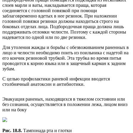
слоев марли и ваты, накладывается праща, которая
соединяется с головной повязкой при помощи
заблаговременно вдетых в нее резинок. При наложении
головной повязки резинки должны находиться строго на
боковых отделах лица. Подбородочная праща должна лишь
поддерживать отломки челюсти. Поэтому с каждой стороны
надевается по одной или по две резинки.
Для утоления жажды и борьбы с обезвоживанием раненных в
лицо и челюсти необходимо поить из поильника с надетой на
его кончик резиновой трубкой. Эта трубка во время питья
проводится к корню языка или в защечный карман к задним
зубам.
С целью профилактики раневой инфекции вводится
столбнячный анатоксин и антибиотики.
Эвакуация раненых, находящихся в тяжелом состоянии или
без сознания, осуществляется в положении лежа, лицом вниз
или на боку
Рис. 18.8.
Тампонада рта и глотки