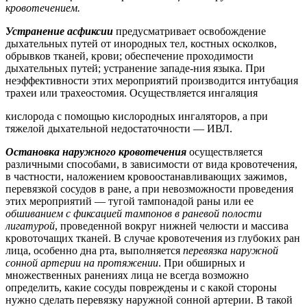
кровотечением.
Устранение асфиксии
предусматривает освобождение
дыхательных путей от инородных тел, костных осколков,
обрывков тканей, крови; обеспечение проходимости
дыхательных путей; устранение западе-ния языка. При
неэффективности этих мероприятий производится интубация
трахеи или трахеостомия. Осуществляется ингаляция
кислорода с помощью кислородных ингаляторов, а при
тяжелой дыхательной недостаточности — ИВЛ.
Остановка наружного кровотечения
осуществляется
различными способами, в зависимости от вида кровотечения,
в частности, наложением кровоостанавливающих зажимов,
перевязкой сосудов в ране, а при невозможности проведения
этих мероприятий — тугой тампонадой раны или ее
обшиванием с фиксацией тампонов в раневой полости
лигатурой
, проведенной вокруг нижней челюсти и массива
кровоточащих тканей. В случае кровотечения из глубоких ран
лица, особенно дна рта, выполняется
перевязка наружной
сонной артерии на протяжении
. При обширных и
множественных ранениях лица не всегда возможно
определить, какие сосуды повреждены и с какой стороны
нужно сделать перевязку наружной сонной артерии. В такой