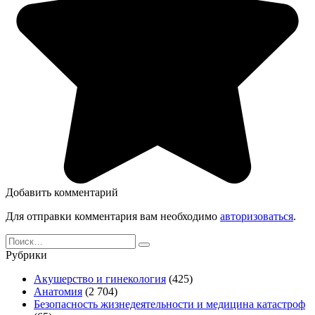
Добавить комментарий
Для отправки комментария вам необходимо
авторизоваться
.
Search
for:
Рубрики
Акушерство и гинекология
(425)
Анатомия
(2 704)
Безопасность жизнедеятельности и медицина катастроф