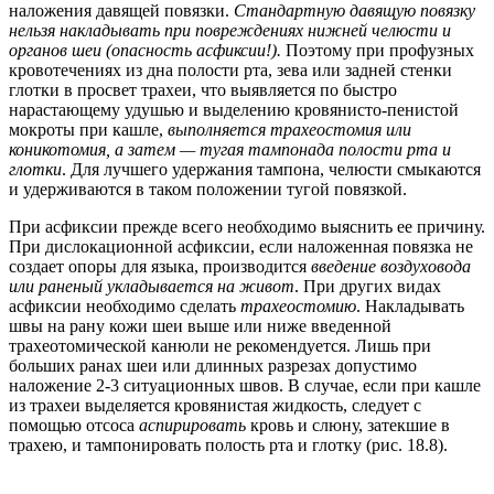
наложения давящей повязки.
Стандартную давящую повязку
нельзя накладывать при повреждениях нижней челюсти и
органов шеи (опасность асфиксии!).
Поэтому при профузных
кровотечениях из дна полости рта, зева или задней стенки
глотки в просвет трахеи, что выявляется по быстро
нарастающему удушью и выделению кровянисто-пенистой
мокроты при кашле,
выполняется трахеостомия или
коникотомия, а затем — тугая тампонада полости рта и
глотки
. Для лучшего удержания тампона, челюсти смыкаются
и удерживаются в таком положении тугой повязкой.
При асфиксии прежде всего необходимо выяснить ее причину.
При дислокационной асфиксии, если наложенная повязка не
создает опоры для языка, производится
введение воздуховода
или раненый укладывается на живот
. При других видах
асфиксии необходимо сделать
трахеостомию
. Накладывать
швы на рану кожи шеи выше или ниже введенной
трахеотомической канюли не рекомендуется. Лишь при
больших ранах шеи или длинных разрезах допустимо
наложение 2-3 ситуационных швов. В случае, если при кашле
из трахеи выделяется кровянистая жидкость, следует с
помощью отсоса
аспирировать
кровь и слюну, затекшие в
трахею, и тампонировать полость рта и глотку (рис. 18.8).