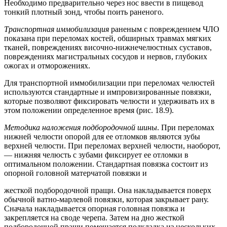
Необходимо предварительно через нос ввести в пищевод
тонкий плотный зонд, чтобы поить раненого.
Транспортная иммобилизация
раненым с повреждением ЧЛО
показана при переломах костей, обширных травмах мягких
тканей, повреждениях височно-нижнечелюстных суставов,
повреждениях магистральных сосудов и нервов, глубоких
ожогах и отморожениях.
Для транспортной иммобилизации при переломах челюстей
используются стандартные и импровизированные повязки,
которые позволяют фиксировать челюсти и удерживать их в
этом положении определенное время (рис. 18.9).
Методика наложения подбородочной шины
. При переломах
нижней челюсти опорой для ее отломков являются зубы
верхней челюсти. При переломах верхней челюсти, наоборот,
— нижняя челюсть с зубами фиксирует ее отломки в
оптимальном положении. Стандартная повязка состоит из
опорной головной матерчатой повязки и
жесткой подбородочной пращи. Она накладывается поверх
обычной ватно-марлевой повязки, которая закрывает рану.
Сначала накладывается опорная головная повязка и
закрепляется на своде черепа. Затем на дно жесткой
подбородочной пращи помещается подкладка из нескольких