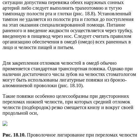
ситуации допустима перевязка обеих наружных сонных
артерий либо следует выполнить трахеотомию и тугую
тампонаду полости рта и глотки (рис. 18.8). Установленный
тампон не удаляется из полости рта и глотки до поступления
на этап оказания специализированной помощи. Питание
раненого и введение жидкости осуществляется через трубку,
введенную в пищевод через нос. Следует считать правилом
организацию обеспечения в омедб (омедо) всех раненных в
лицо и челюсти пищей и питьем.
Для закрепления отломков челюстей в омедб обычно
применяется стандартная транспортная повязка. Однако при
наличии достаточного числа зубов на челюстях стоматологом
могут быть использованы лигатурные повязки из бронзо-
алюминиевой проволоки (рис. 18.10).
Такие повязки особенно целесообразны при двусторонних
переломах нижней челюсти, при которых средний отломок
челюсти (подбородок) резко смещается книзу и вокруг своей
продольной оси,
Рис. 18.10.
Проволочное лигирование при переломах челюсти