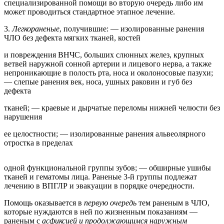
специализированной помощи во вторую очередь либо им
может проводиться стандартное этапное лечение.
3.
Легкораненые
, получившие: — изолированные ранения
ЧЛО без дефекта мягких тканей, костей
и повреждения ВНЧС, больших слюнных желез, крупных
ветвей наружной сонной артерии и лицевого нерва, а также
непроникающие в полость рта, носа и околоносовые пазухи;
— слепые ранения век, носа, ушных раковин и губ без
дефекта
тканей; — краевые и дырчатые переломы нижней челюсти без
нарушения
ее целостности; — изолированные ранения альвеолярного
отростка в пределах
одной функциональной группы зубов; — обширные ушибы
тканей и гематомы лица. Раненые 3-й группы подлежат
лечению в ВПГЛР и эвакуации в порядке очередности.
Помощь оказывается в
первую очередь
тем раненым в ЧЛО,
которые нуждаются в ней по жизненным показаниям —
раненым с
асфиксией и продолжающимся наружным