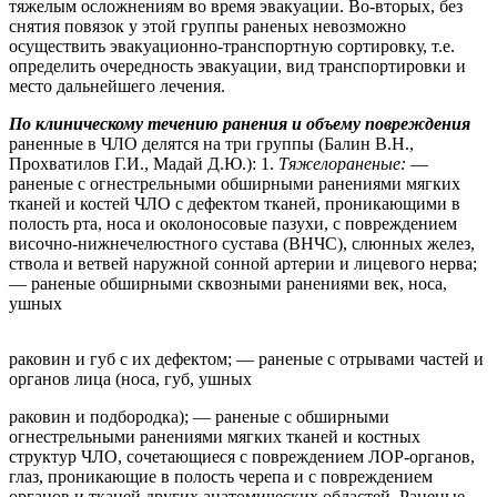
тяжелым осложнениям во время эвакуации. Во-вторых, без
снятия повязок у этой группы раненых невозможно
осуществить эвакуационно-транспортную сортировку, т.е.
определить очередность эвакуации, вид транспортировки и
место дальнейшего лечения.
По клиническому течению ранения и объему повреждения
раненные в ЧЛО делятся на три группы (Балин В.Н.,
Прохватилов Г.И., Мадай Д.Ю.): 1.
Тяжелораненые:
—
раненые с огнестрельными обширными ранениями мягких
тканей и костей ЧЛО с дефектом тканей, проникающими в
полость рта, носа и околоносовые пазухи, с повреждением
височно-нижнечелюстного сустава (ВНЧС), слюнных желез,
ствола и ветвей наружной сонной артерии и лицевого нерва;
— раненые обширными сквозными ранениями век, носа,
ушных
раковин и губ с их дефектом; — раненые с отрывами частей и
органов лица (носа, губ, ушных
раковин и подбородка); — раненые с обширными
огнестрельными ранениями мягких тканей и костных
структур ЧЛО, сочетающиеся с повреждением ЛОР-органов,
глаз, проникающие в полость черепа и с повреждением
органов и тканей других анатомических областей. Раненые