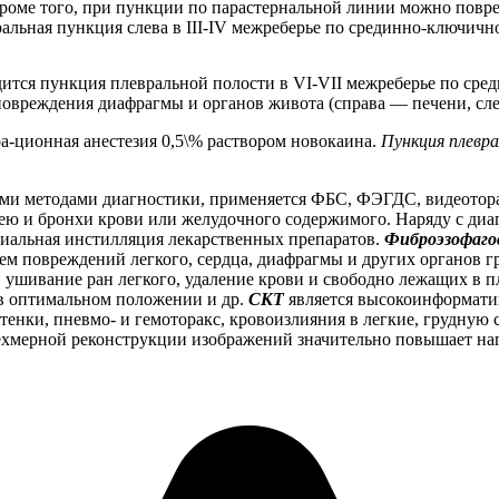
 Кроме того, при пункции по парастернальной линии можно пов
ная пункция слева в III-IV межреберье по срединно-ключично
ится пункция плевральной полости в VI-VII межреберье по ср
повреждения диафрагмы и органов живота (справа — печени, сле
-ционная анестезия 0,5\% раствором новокаина.
Пункция плевра
ми методами диагностики, применяется ФБС, ФЭГДС, видеотор
ею и бронхи крови или желудочного содержимого. Наряду с диа
хиальная инстилляция лекарственных препаратов.
Фиброэзофаго
ем повреждений легкого, сердца, диафрагмы и других органов г
, ушивание ран легкого, удаление крови и свободно лежащих в 
 в оптимальном положении и др.
СКТ
является высокоинформати
нки, пневмо- и гемоторакс, кровоизлияния в легкие, грудную ст
ехмерной реконструкции изображений значительно повышает на