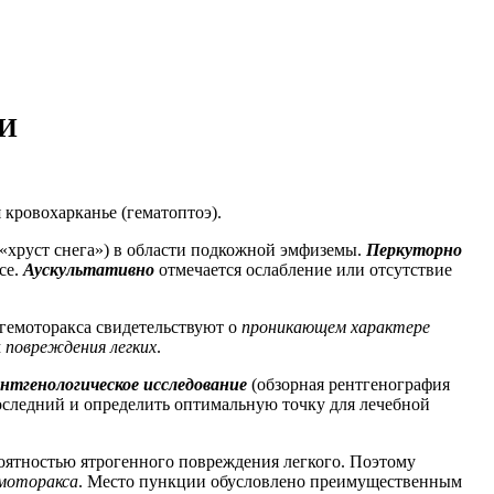
И
 кровохарканье (гематоптоэ).
(«хруст снега») в области подкожной эмфиземы.
Перкуторно
се.
Аускультативно
отмечается ослабление или отсутствие
гемоторакса свидетельствуют о
проникающем характере
м
повреждения легких
.
ентгенологическое исследование
(обзорная рентгенография
последний и определить оптимальную точку для лечебной
роятностью ятрогенного повреждения легкого. Поэтому
вмоторакса
. Место пункции обусловлено преимущественным