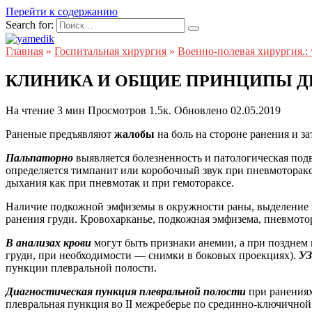
Перейти к содержанию
Search for:
Главная
»
Госпитальная хирургия
»
Военно-полевая хирургия.:
КЛИНИКА И ОБЩИЕ ПРИНЦИПЫ Д
На чтение
3 мин
Просмотров
1.5к.
Обновлено
02.05.2019
Раненые предъявляют
жалобы
на боль на стороне ранения и з
Пальпаторно
выявляется болезненность и патологическая под
определяется тимпанит или коробочный звук при пневмотораксе
дыхания как при пневмотак и при гемотораксе.
Наличие подкожной эмфиземы в окружности раны, выделение и
ранения груди. Кровохарканье, подкожная эмфизема, пневмото
В анализах крови
могут быть признаки анемии, а при позднем
груди, при необходимости — снимки в боковых проекциях).
У
пункции плевральной полости.
Диагностическая пункция плевральной полости
при ранениях
плевральная пункция во II межреберье по срединно-ключично