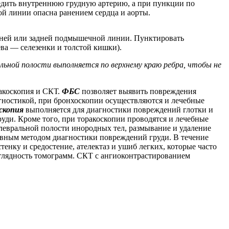
редить внутреннюю грудную артерию, а при пункции по
й линии опасна ранением сердца и аорты.
едней или задней подмышечной линии. Пунктировать
ва — селезенки и толстой кишки).
льной полости выполняется по верхнему краю ребра, чтобы не
акоскопия и СКТ.
ФБС
позволяет выявить повреждения
гностикой, при бронхоскопии осуществляются и лечебные
скопия
выполняется для диагностики повреждений глотки и
руди. Кроме того, при торакоскопии проводятся и лечебные
плевральной полости инородных тел, размывание и удаление
вным методом диагностики повреждений груди. В течение
енку и средостение, ателектаз и ушиб легких, которые часто
глядность томограмм. СКТ с ангиоконтрастированием