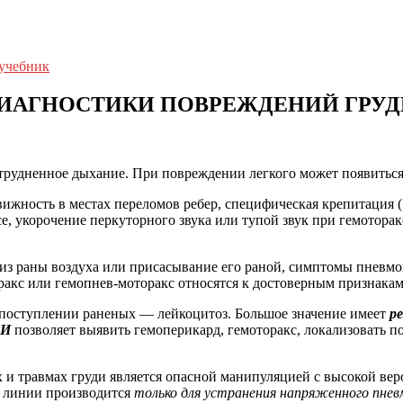
 учебник
ИАГНОСТИКИ ПОВРЕЖДЕНИЙ ГРУД
атрудненное дыхание. При повреждении легкого может появиться
вижность в местах переломов ребер, специфическая крепитация 
, укорочение перкуторного звука или тупой звук при гемоторак
з раны воздуха или присасывание его раной, симптомы пневмо
ракс или гемопнев-моторакс относятся к достоверным признака
 поступлении раненых — лейкоцитоз. Большое значение имеет
р
ЗИ
позволяет выявить гемоперикард, гемоторакс, локализовать 
 и травмах груди является опасной манипуляцией с высокой ве
й линии производится
только для устранения напряженного пне