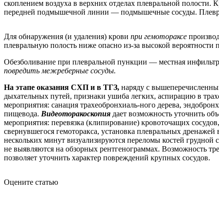
скоплением воздуха в верхних отделах плевральной полости.
передней подмышечной линии — подмышечные сосуды. Плевраль
Для обнаружения (и удаления) крови
при гемотораксе
производ
плевральную полость ниже опасно из-за высокой вероятности 
Обезболивание при плевральной пункции — местная инфильтра
повредить межреберные сосуды.
На этапе оказания СХП и в ТГЗ,
наряду с вышеперечисленны
дыхательных путей, признаки ушиба легких, аспирацию в трах
мероприятия: санация трахеобронхиаль-ного дерева, эндоброн
пищевода.
Видеоторакоскопия
дает возможность уточнить объ
мероприятия: перевязка (клипирование) кровоточащих сосудов
свернувшегося гемоторакса, установка плевральных дренажей
нескольких минут визуализируются переломы костей грудной сте
не выявляются на обзорных рентгенограммах. Возможность тр
позволяет уточнить характер повреждений крупных сосудов.
Оцените статью