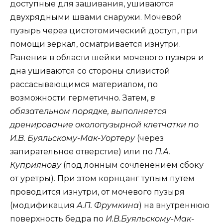
доступные для зашивания, ушиваются
двухрядными швами снаружи. Мочевой
пузырь через цистотомический доступ, при
помощи зеркал, осматривается изнутри.
Ранения в области шейки мочевого пузыря и
дна ушиваются со стороны слизистой
рассасывающимся материалом, по
возможности герметично. Затем,
в
обязательном порядке, выполняется
дренирование околопузырной клетчатки по
И.В. Буяльскому-Мак-Уортеру
(через
запирательное отверстие) или по
П.А.
Куприянову
(под лонным сочленением сбоку
от уретры). При этом корнцанг тупым путем
проводится изнутри, от мочевого пузыря
(модификация
А.П. Фрумкина
) на внутреннюю
поверхность бедра по
И.В.Буяльскому-Мак-