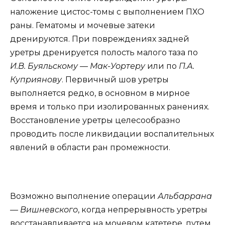
наложение цистос-томы с выполнением ПХО
раны. Гематомы и мочевые затеки
дренируются. При повреждениях задней
уретры дренируется полость малого таза по
И.В. Буяльскому — Мак-Уортеру
или по
П.А.
Куприянову
. Первичный шов уретры
выполняется редко, в основном в мирное
время и только при изолированных ранениях.
Восстановление уретры целесообразно
проводить после ликвидации воспалительных
явлений в области ран промежности.
Возможно выполнение операции
Альбаррана
— Вишневского
, когда непрерывность уретры
восстанавливается на мочевом катетере, путем