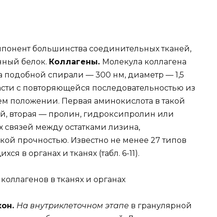
мпонент большинства соединительных тканей,
нный белок.
Коллагены.
Молекула коллагена
а подобной спирали — 300 нм, диаметр — 1,5
ласти с повторяющейся последовательностью из
ьем положении. Первая аминокислота в такой
й, вторая — пролин, гидроксипролин или
 связей между остатками лизина,
кой прочностью. Известно не менее 27 типов
я в органах и тканях (табл. 6-11).
коллагенов в тканях и органах
кон.
На внутриклеточном этапе
в гранулярной