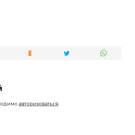
й
бходимо
авторизоваться
.