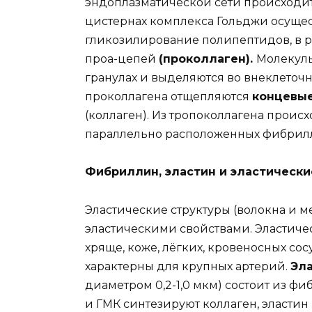
эндоплазматической сети происходит 
цистернах комплекса Гольджи осуще
гликозилирование полипептидов, в ре
проа-цепей
(проколлаген).
Молекулы
гранулах и выделяются во внеклеточн
проколлагена отщепляются
концевы
(коллаген). Из тропоколлагена проис
параллельно расположенных фибрилл
Фибриллин, эластин и эластически
Эластические структуры (волокна и
эластическими свойствами. Эластиче
хряще, коже, лёгких, кровеносных со
характерны для крупных артерий.
Эл
диаметром 0,2-1,0 мкм) состоит из ф
и ГМК синтезируют коллаген, эласти