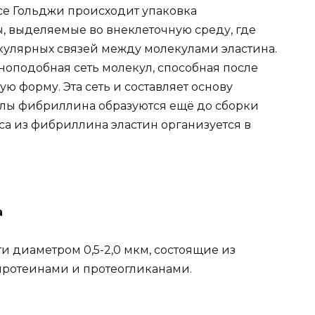
се Гольджи происходит упаковка
, выделяемые во внеклеточную среду, где
лярных связей между молекулами эластина.
иноподобная сеть молекул, способная после
 форму. Эта сеть и составляет основу
ллы фибриллина образуются ещё до сборки
са из фибриллина эластин организуется в
а
 диаметром 0,5-2,0 мкм, состоящие из
копротеинами и протеогликанами.