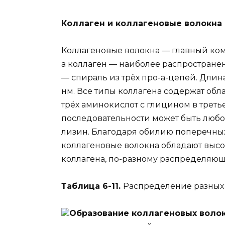
Коллаген и коллагеновые волокна
Коллагеновые волокна — главный ко
а коллаген — наиболее распространё
— спираль из трёх про-a-цепей. Длин
нм. Все типы коллагена содержат об
трёх аминокислот с глицином в трет
последовательности может быть любо
лизин. Благодаря обилию поперечных
коллагеновые волокна обладают высо
коллагена, по-разному распределяющихс
Таблица 6-11.
Распределение разных 
Образование коллагеновых воло