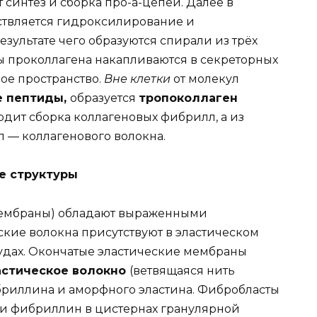
синтез и сборка про-а-цепей. Далее в
ствляется гидроксилирование и
зультате чего образуются спирали из трёх
 проколлагена накапливаются в секреторных
ое пространство.
Вне клетки
от молекул
е пептиды,
образуется
тропоколлаген
ходит сборка коллагеновых фибрилл, а из
 — коллагенового волокна.
е структуры
 мембраны) обладают выраженными
ские волокна присутствуют в эластическом
судах. Окончатые эластические мембраны
астическое волокно
(ветвящаяся нить
ибриллина и аморфного эластина. Фибробласты
н и фибриллин в цистернах гранулярной