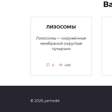
В
ЛИЗОСОМЫ
Лизосомы — окружённые
мембраной округлые
пузырьки
0
469
© 2026 yamedik