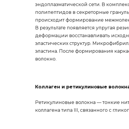
эндоплазматической сети. В комплек
полипептидов в секреторные гранулы
происходит формирование межмолеку
В результате появляется упругая рез
деформации восстанавливать исходную
эластических структур. Микрофибри
эластина. После формирования карка
волокно.
Коллаген и ретикулиновые волокн
Ретикулиновые волокна — тонкие нити
коллагена типа III, связанного с гли