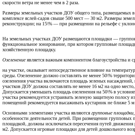
скорости ветра не менее чем в 2 раза.
Размеры земельных участков ДОУ общего типа, размещаемых в ж
комплексе яслей-садов свыше 500 мест — 30 м2. Размеры земе
реконструкции; на 15\% — при размещении на рельефе с уклоно
На земельных участках ДОУ размещаются площадки — групповы
функциональное зонирование, при котором групповые площадк
хозяйственную площадку.
Озеленение
является важным компонентом благоустройства и 
на участке, оказывает непосредственное влияние на температ
среды. Озеленение должно составлять не менее 50\% территор
озеленения участка включаются площадь зеленых насаждений, 
участков ДОУ должна составлять не менее 16 м2 на одно место,
Допускается уменьшать площадь озеленения на 50\% в услови
участка рекомендуется устраивать зеленую защитную полосу из
помещений рекомендуется высаживать кустарник не ближе 5 м о
Основными элементами участка являются
групповые площадки
особенности деятельности детей. При размещении групповых п
площадкой, должны исключаться пересечения путей движения р
м2. Допускается игровые площадки для детей дошкольного возр