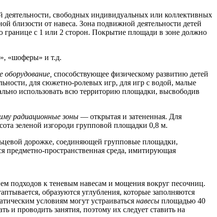
ой деятельности, свободных индивидуальных или коллективных
ой близости от навеса. Зона подвижной деятельности детей
о границе с 1 или 2 сторон. Покрытие площади в зоне должно
», «шоферы» и т.д.
е оборудование,
способствующее физическому развитию детей
ьности, для сюжетно-ролевых игр, для игр с водой, малые
ально использовать всю территорию площадки, высвободив
иму радиационные зоны
— открытая и затененная. Для
сота зеленой изгороди групповой площадки 0,8 м.
льцевой дорожке, соединяющей групповые площадки,
тся предметно-пространственная среда, имитирующая
ем подходов к теневым навесам и мощения вокруг песочниц.
таптывается, образуются углубления, которые заполняются
атическим условиям могут устраиваться
навесы
площадью 40
ь и проводить занятия, поэтому их следует ставить на