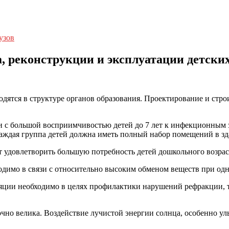
узов
, реконструкции и эксплуатации детски
аходятся в структуре органов образования. Проектирование и ст
вязи с большой восприимчивостью детей до 7 лет к инфекционны
аждая группа детей должна иметь полный набор помещений в зда
т удовлетворить большую потребность детей дошкольного возрас
одимо в связи с относительно высоким обменом веществ при од
яции необходимо в целях профилактики нарушений рефракции, та
точно велика. Воздействие лучистой энергии солнца, особенно у