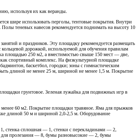
нию, используя их как веранды.
ется шире использовать перголы, тентовые покрытия. Внутри
. Полы теневых навесов рекомендуется поднимать на высоту 10
 занятий и праздников. Эту площадку рекомендуется размещать
с кольцевой дорожкой, используемой для обучения правилам
ка площадью 250 м2, а вместимостью свыше 150 мест — две,
 как спортивный комплекс. На физкультурной площадке
бадминтон, баскетбол, городки; зоны с гимнастическим
ыть длиной не менее 25 м, шириной не менее 1,5 м. Покрытие
 площадки грунтовое. Зеленая лужайка для подвижных игр в
 менее 60 м2. Покрытие площадки травяное. Яма для прыжков
жке длиной 50 м и шириной 2,0-2,5 м. Оборудование
1, стенка сплошная — 1, стенки с перекладинами — 2,
я для пролезания — 8, бумы разновысокие — 2, бумы