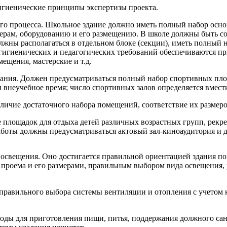
игиенические принципы экспертизы проекта.
го процесса. Школьное здание должно иметь полный набор осно
ерам, оборудованию и его размещению. В школе должны быть со
олжны располагаться в отдельном блоке (секции), иметь полный 
 гигиенических и педагогических требований обеспечиваются п
ещения, мастерские и т.д.
итания. Должен предусматриваться полный набор спортивных пл
 внеучебное время; число спортивных залов определяется вмес
личие достаточного набора помещений, соответствие их размер
ие площадок для отдыха детей различных возрастных групп, ре
работы должны предусматриваться актовый зал-киноаудитория и
 освещения. Оно достигается правильной ориентацией здания по
о проема и его размерами, правильным выбором вида освещения
 правильного выбора системы вентиляции и отопления с учетом 
воды для приготовления пищи, питья, поддержания должного с