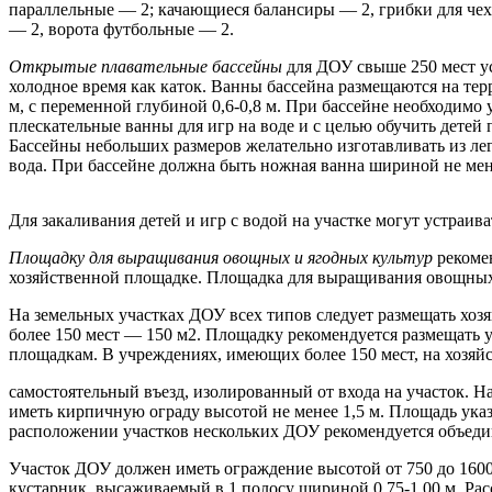
параллельные — 2; качающиеся балансиры — 2, грибки для чех
— 2, ворота футбольные — 2.
Открытые плавательные бассейны
для ДОУ свыше 250 мест ус
холодное время как каток. Ванны бассейна размещаются на тер
м, с переменной глубиной 0,6-0,8 м. При бассейне необходим
плескательные ванны для игр на воде и с целью обучить дете
Бассейны небольших размеров желательно изготавливать из ле
вода. При бассейне должна быть ножная ванна шириной не мен
Для закаливания детей и игр с водой на участке могут устраив
Площадку для выращивания овощных и ягодных культур
рекоме
хозяйственной площадке. Площадка для выращивания овощных 
На земельных участках ДОУ всех типов следует размещать хозя
более 150 мест — 150 м2. Площадку рекомендуется размещать 
площадкам. В учреждениях, имеющих более 150 мест, на хозя
самостоятельный въезд, изолированный от входа на участок. 
иметь кирпичную ограду высотой не менее 1,5 м. Площадь ука
расположении участков нескольких ДОУ рекомендуется объедин
Участок ДОУ должен иметь ограждение высотой от 750 до 1600
кустарник, высаживаемый в 1 полосу шириной 0,75-1,00 м. Ра