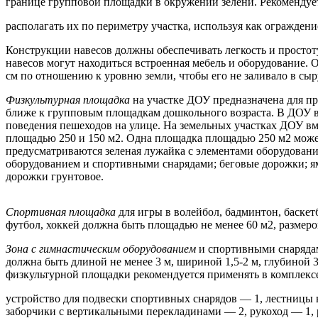
границе групповой площадки в окружении зелени. Рекомендует
располагать их по периметру участка, используя как ограждени
Конструкции навесов должны обеспечивать легкость и простот
навесов могут находиться встроенная мебель и оборудование.
см по отношению к уровню земли, чтобы его не заливало в сыр
Физкультурная площадка
на участке ДОУ предназначена для п
ближе к групповым площадкам дошкольного возраста. В ДОУ вм
поведения пешеходов на улице. На земельных участках ДОУ вм
площадью 250 и 150 м2. Одна площадка площадью 250 м2 может
предусматриваются зеленая лужайка с элементами оборудования
оборудованием и спортивными снарядами; беговые дорожки; ям
дорожки грунтовое.
Спортивная площадка
для игры в волейбол, бадминтон, баске
футбол, хоккей должна быть площадью не менее 60 м2, размер
Зона с гимнастическим оборудованием
и спортивными снаряд
должна быть длиной не менее 3 м, шириной 1,5-2 м, глубиной 
физкультурной площадки рекомендуется применять в комплексе
устройство для подвески спортивных снарядов — 1, лестницы в
заборчики с вертикальными перекладинами — 2, рукоход — 1, 