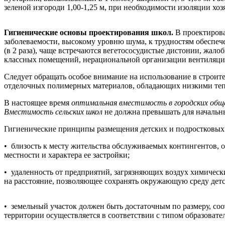
зеленой изгороди 1,00-1,25 м, при необходимости изоляции хоз
Гигиенические основы проектирования школ.
В проектирова
заболеваемости, высокому уровню шума, к трудностям обеспече
(в 2 раза), чаще встречаются вегетососудистые дистонии, жал
классных помещений, нерациональной организации вентиляци
Следует обращать особое внимание на использование в строи
отделочных полимерных материалов, обладающих низкими те
В настоящее время
оптимальная вместимость в городских об
Вместимость сельских школ
не должна превышать для начальных
Гигиенические принципы размещения детских и подростковых
• близость к месту жительства обслуживаемых контингентов, о
местности и характера ее застройки;
• удаленность от предприятий, загрязняющих воздух химическ
на расстояние, позволяющее сохранять окружающую среду дет
• земельный участок должен быть достаточным по размеру, со
территории осуществляется в соответствии с типом образовате