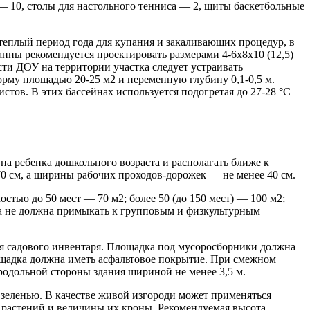
— 10, столы для настольного тенниса — 2, щиты баскетбольные
 теплый период года для купания и закаливающих процедур, в
нны рекомендуется проектировать размерами 4-6x8x10 (12,5)
ти ДОУ на территории участка следует устраивать
рму площадью 20-25 м2 и переменную глубину 0,1-0,5 м.
ов. В этих бассейнах используется подогретая до 27-28 °С
 на ребенка дошкольного возраста и располагать ближе к
0 см, а ширины рабочих проходов-дорожек — не менее 40 см.
тью до 50 мест — 70 м2; более 50 (до 150 мест) — 100 м2;
на не должна примыкать к групповым и физкультурным
ия садового инвентаря. Площадка под мусоросборники должна
ощадка должна иметь асфальтовое покрытие. При смежном
родольной стороны здания шириной не менее 3,5 м.
 зеленью. В качестве живой изгороди может применяться
ы растений и величины их кроны. Рекомендуемая высота