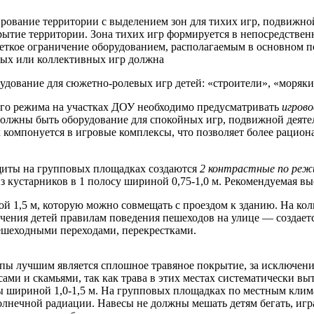
рование территории с выделением зон для тихих игр, подвижн
ытие территории. Зона тихих игр формируется в непосредственн
четкое ограничение оборудованием, располагаемым в основном п
ных или коллективных игр должна
удование для сюжетно-ролевых игр детей: «строители», «моряки
ого режима на участках ДОУ необходимо предусматривать
игрово
должны быть оборудование для спокойных игр, подвижной деятел
компонуется в игровые комплексы, что позволяет более рацион
щиты на групповых площадках создаются
2 контрастные по реж
 кустарников в 1 полосу шириной 0,75-1,0 м. Рекомендуемая вы
 1,5 м, которую можно совмещать с проездом к зданию. На ко
учения детей правилам поведения пешеходов на улице — создае
пешеходными переходами, перекрестками.
пы лучшим является сплошное травяное покрытие, за исключени
ми и скамьями, так как трава в этих местах систематически вы
 шириной 1,0-1,5 м. На групповых площадках по местным клим
лнечной радиации. Навесы не должны мешать детям бегать, играт