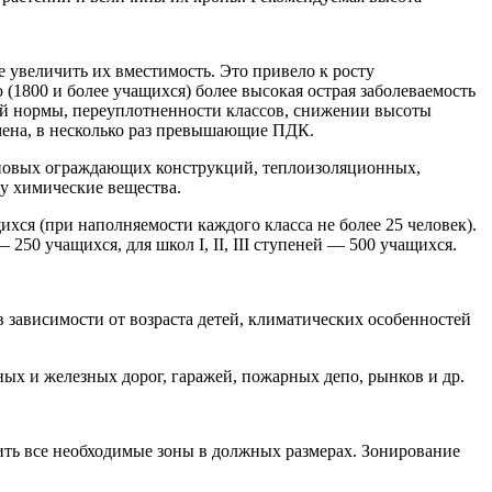
 увеличить их вместимость. Это привело к росту
(1800 и более учащихся) более высокая острая заболеваемость
тной нормы, переуплотненности классов, снижении высоты
ена, в несколько раз превышающие ПДК.
теновых ограждающих конструкций, теплоизоляционных,
 химические вещества.
хся (при наполняемости каждого класса не более 25 человек).
250 учащихся, для школ I, II, III ступеней — 500 учащихся.
 зависимости от возраста детей, климатических особенностей
х и железных дорог, гаражей, пожарных депо, рынков и др.
ить все необходимые зоны в должных размерах. Зонирование