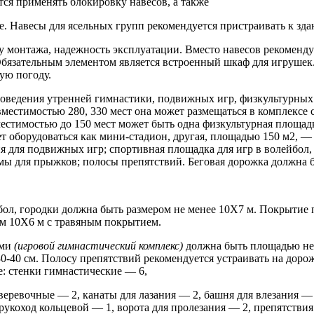
ся применять блокировку навесов, а также
е. Навесы для ясельных групп рекомендуется пристраивать к зда
у монтажа, надежность эксплуатации. Вместо навесов рекоменду
 Обязательным элементом является встроенный шкаф для игрушек
ую погоду.
роведения утренней гимнастики, подвижных игр, физкультурных
естимостью 280, 330 мест она может размещаться в комплексе 
естимостью до 150 мест может быть одна физкультурная площад
 оборудоваться как мини-стадион, другая, площадью 150 м2, —
 для подвижных игр; спортивная площадка для игр в волейбол, 
ы для прыжков; полосы препятствий. Беговая дорожка должна б
тбол, городки должна быть размером не менее 10X7 м. Покрытие
ом 10X6 м с травяным покрытием.
ами
(игровой гимнастический комплекс)
должна быть площадью не
30-40 см. Полосу препятствий рекомендуется устраивать на доро
: стенки гимнастические — 6,
еревочные — 2, канаты для лазания — 2, башня для влезания — 
рукоход кольцевой — 1, ворота для пролезания — 2, препятстви