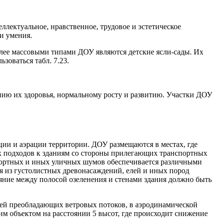
ллектуальное, нравственное, трудовое и эстетическое
и умения.
олее массовыми типами ДОУ являются детские ясли-сады. Их
зоваться табл. 7.23.
ению их здоровья, нормальному росту и развитию. Участки ДОУ
ии и аэрации территории. ДОУ размещаются в местах, где
х подходов к зданиям со стороны прилегающих транспортных
спортных и иных уличных шумов обеспечивается различными
ия из густолистных древонасаждений, елей и иных пород
яние между полосой озеленения и стенами здания должно быть
тей преобладающих ветровых потоков, в аэродинамической
им объектом на расстоянии 5 высот, где происходит снижение