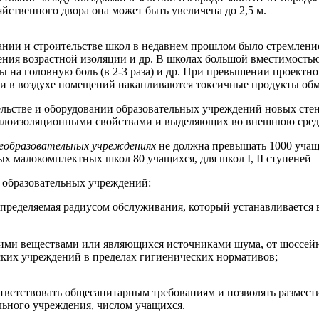
яйственного двора она может быть увеличена до 2,5 м.
нии и строительстве школ в недавнем прошлом было стремление
ния возрастной изоляции и др. В школах большой вместимостью 
обы на головную боль (в 2-3 раза) и др. При превышении проек
и в воздухе помещений накапливаются токсичные продукты обм
тельстве и оборудовании образовательных учреждений новых с
плоизоляционными свойствами и выделяющих во внешнюю среду
щеобразовательных учреждениях
не должна превышать 1000 учащи
 малокомплектных школ 80 учащихся, для школ I, II ступеней — 
 образовательных учреждений:
пределяемая радиусом обслуживания, который устанавливается в
ими веществами или являющихся источниками шума, от шоссейны
ских учреждений в пределах гигиенических нормативов;
ответствовать общесанитарным требованиям и позволять размест
льного учреждения, числом учащихся.