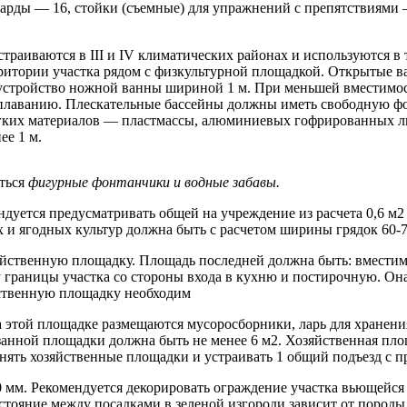
арды — 16, стойки (съемные) для упражнений с препятствиями 
траиваются в III и IV климатических районах и используются в
ритории участка рядом с физкультурной площадкой. Открытые ва
о устройство ножной ванны шириной 1 м. При меньшей вместимос
й плаванию. Плескательные бассейны должны иметь свободную фо
гких материалов — пластмассы, алюминиевых гофрированных лист
ее 1 м.
аться
фигурные фонтанчики и водные забавы.
ндуется предусматривать общей на учреждение из расчета 0,6 м2
и ягодных культур должна быть с расчетом ширины грядок 60-7
йственную площадку. Площадь последней должна быть: вместимос
у границы участка со стороны входа в кухню и постирочную. О
йственную площадку необходим
На этой площадке размещаются мусоросборники, ларь для хранен
занной площадки должна быть не менее 6 м2. Хозяйственная пл
ять хозяйственные площадки и устраивать 1 общий подъезд с п
 мм. Рекомендуется декорировать ограждение участка вьющейся
сстояние между посадками в зеленой изгороди зависит от пород