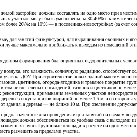
илой застройке, должны составлять на одно место при вместимо
льных участков могут быть уменьшены на 30-40\% в климатическ
м более 20\%; на 10\% — в поселениях-новостройках (за счет с
е, для занятий физкультурой, для выращивания овощных и ягод
и лучше максимально приближать к выходам из помещений этих 
средством формирования благоприятных оздоровительных услов
уру воздуха, его влажность, солнечную радиацию, способствует
ии участка ДОУ. При строительстве новых зданий максимально 
газонов, цветников, огорода-ягодника и травяное покрытие гр
 в том числе зеленых насаждений, газонов и цветников не менее 
ях реконструкции, примыкания земельных участков непосредств
 деревьев и кустарников шириной не менее 1,5 м, а со стороны 
т здания, а деревья — не ближе 10 м. При озеленении допускает
,
предназначенные для проведения игр и занятий на свежем воз
лощадок должна обеспечиваться их удобная связь с выходами и
азличных групп. Групповые площади в расчете на одно место в 
аста размещать за пределами участка.