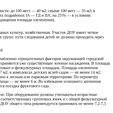
сти: до 100 мест — 40 м2; свыше 100 мест — 35 м2; в
их подрайонах IA — ГД и IIA; на 25\% — в условиях
окращения площади озеленения).
ных культур, хозяйственная. Участок ДОУ имеет четкое
групп: пути следования детей не должны проходить через
ий
 ослаблению отрицательных факторов окружающей городской
сохраняются уже существующие зеленые насаждения. В площадь
упповых и физкультурных площадок. Площадь озеленения
7 м2, в комплексах детских яслей-садов — не менее 14 м2.
енно к лесным или парковым территориям. По периметру
улицы — не менее 6 м. Во избежание излишнего затенения
ся посадка фруктового сада.
духе. При оборудовании должны учитываться возрастные
з соответствующих групповых ячеек и с общей физкультурной
ДОУ общего типа рекомендуется принимать не менее 7,2-7,5