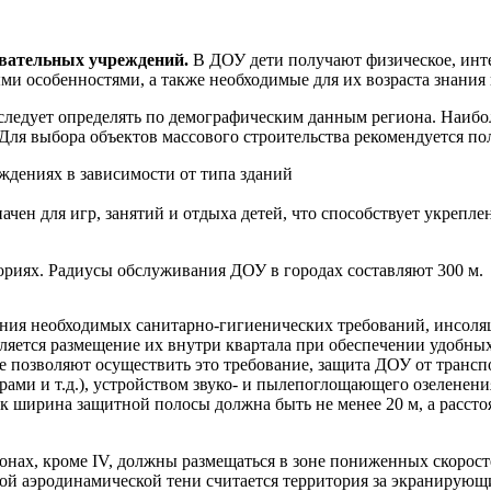
овательных учреждений.
В ДОУ дети получают физическое, инте
и особенностями, а также необходимые для их возраста знания 
 следует определять по демографическим данным региона. Наиб
Для выбора объектов массового строительства рекомендуется поль
дениях в зависимости от типа зданий
чен для игр, занятий и отдыха детей, что способствует укрепл
ориях. Радиусы обслуживания ДОУ в городах составляют 300 м.
ния необходимых санитарно-гигиенических требований, инсоляц
яется размещение их внутри квартала при обеспечении удобны
е позволяют осуществить это требование, защита ДОУ от тран
рами и т.д.), устройством звуко- и пылепоглощающего озеленен
к ширина защитной полосы должна быть не менее 20 м, а рассто
онах, кроме IV, должны размещаться в зоне пониженных скорос
ной аэродинамической тени считается территория за экранирующ