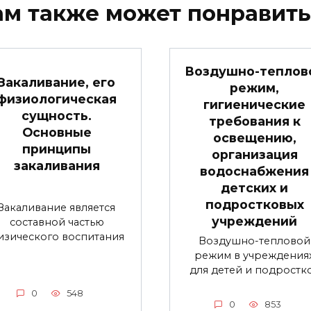
ам также может понравить
Воздушно-теплов
Закаливание, его
режим,
физиологическая
гигиенические
сущность.
требования к
Основные
освещению,
принципы
организация
закаливания
водоснабжения
детских и
подростковых
Закаливание является
учреждений
составной частью
изического воспитания
Воздушно-тепловой
режим в учреждения
для детей и подростк
0
548
0
853