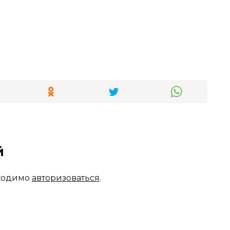
й
бходимо
авторизоваться
.