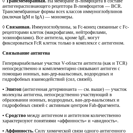
◊
Трансмембранная.
На мембране B-лимфоцита в составе
антигенраспознающего рецептора B-лимфоцитов — BCR.
Трансмембранные формы всех классов иммуноглобулинов
(включая IgM и IgA) — мономеры.
◊
Связанная.
Иммуноглобулины, за Fc-конец связанные с Fс-
рецепторами клеток (макрофагами, нейтрофилами,
эозинофилами). Все антитела, кроме IgE, могут
фиксироваться FcR клеток только в комплексе с антигеном.
Связывание антигена
Гипервариабельные участки V-области антитела (как и TCR)
непосредственно и комплементарно связывают антиген с
помощью ионных, ван-дер-ваальсовых, водородных и
гидрофобных взаимодействий (сил, связей).
•
Эпитоп
(антигенная детерминанта — см. выше) — участок
молекулы антигена, непосредственно участвующий в
образовании ионных, водородных, ван-дер-ваальсовых и
гидрофобных связей с активным центром Fab-фрагмента.
•
Сродство
между антигеном и антителом количественно
характеризуют понятиями «аффинность» и «авидность».
•
Аффинность.
Силу химической связи одного антигенного