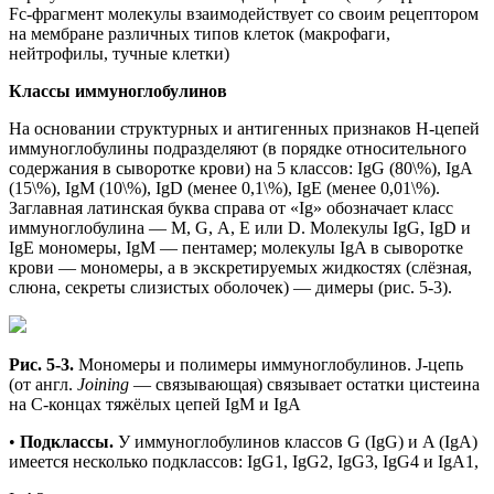
Fc-фрагмент молекулы взаимодействует со своим рецептором
на мембране различных типов клеток (макрофаги,
нейтрофилы, тучные клетки)
Классы иммуноглобулинов
На основании структурных и антигенных признаков Н-цепей
иммуноглобулины подразделяют (в порядке относительного
содержания в сыворотке крови) на 5 классов: IgG (80\%), IgA
(15\%), IgM (10\%), IgD (менее 0,1\%), IgE (менее 0,01\%).
Заглавная латинская буква справа от «Ig» обозначает класс
иммуноглобулина — М, G, А, Е или D. Молекулы IgG, IgD и
IgE мономеры, IgM — пентамер; молекулы IgA в сыворотке
крови — мономеры, а в экскретируемых жидкостях (слёзная,
слюна, секреты слизистых оболочек) — димеры (рис. 5-3).
Рис. 5-3.
Мономеры и полимеры иммуноглобулинов. J-цепь
(от англ.
Joining
— связывающая) связывает остатки цистеина
на C-концах тяжёлых цепей IgM и IgA
•
Подклассы.
У иммуноглобулинов классов G (IgG) и A (IgA)
имеется несколько подклассов: IgG1, IgG2, IgG3, IgG4 и IgA1,