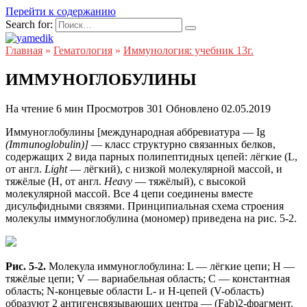
Перейти к содержанию
Search for:
Главная
»
Гематология
»
Иммунология: учебник 13г.
ИММУНОГЛОБУЛИНЫ
На чтение
6 мин
Просмотров
301
Обновлено
02.05.2019
Иммуноглобулины [международная аббревиатура — Ig
(Immunoglobulin)]
— класс структурно связанных белков,
содержащих 2 вида парных полипептидных цепей: лёгкие (L,
от англ.
Light
— лёгкий), с низкой молекулярной массой, и
тяжёлые (H, от англ.
Heavy
— тяжёлый), с высокой
молекулярной массой. Все 4 цепи соединены вместе
дисульфидными связями. Принципиальная схема строения
молекулы иммуноглобулина (мономер) приведена на рис. 5-2.
Рис. 5-2.
Молекула иммуноглобулина: L — лёгкие цепи; H —
тяжёлые цепи; V — вариабельная область; С — константная
область; N-концевые области L- и Н-цепей (V-область)
образуют 2 антигенсвязывающих центра — (Fab)2-фрагмент.