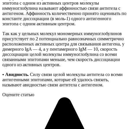
эпитопа с одним из активных центров молекулы
иммуноглобулина называют аффинностью связи антитела с
антигеном. Аффинность количественно принято оценивать по
константе диссоциации (в моль-1) одного антигенного
эпитопа с одним активным центром.
Так как у цельных молекул мономерных иммуноглобулинов
присутствует по 2 потенциально равнозначных симметрично
расположенных активных центра для связывания антигена, у
димерного IgA — 4, а у пентамерного IgM — 10, скорость
диссоциации целой молекулы иммуноглобулина со всеми
связанными эпитопами меньше, чем скорость диссоциации
одного из активных центров.
•
Авидность.
Силу связи целой молекулы антитела со всеми
антигенными эпитопами, которые ей удалось связать,
называют авидностью связи антитела с антигеном.
Оцените статью