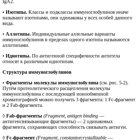
IgA2.
•
Изотипы.
Классы и подклассы иммуноглобулинов иначе
называют изотипами, они одинаковы у всех особей данного
вида.
•
Аллотипы.
Индивидуальные аллельные варианты
иммуноглобулинов в пределах одного изотипа называются
аллотипами.
•
Идиотипы.
По антигенной специфичности антитела
относят к различным идиотипам.
Структура иммуноглобулинов
•
Фрагменты молекулы иммуноглобулина
(см. рис. 5-2).
Путём протеолитического расщепления молекулы
иммуноглобулина с последующей ионообменной
хроматографией можно получить 3 фрагмента: 1 Fc-фрагмент
и 2 Fab-фрагмента.
◊
Fab-фрагменты
(Fragment, antigen binding
—
антигенсвязывающие фрагменты) — 2 одинаковых
фрагмента, сохраняющих способность связывать антиген.
◊
Fc-фрагмент
(Fragment, constantorcrystallizable
—