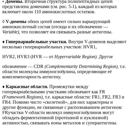
•
Домены.
Вторичная структура полипептидных цепей
представлена доменами (см. рис. 5-1), каждый из которых
включает около 110 аминокислотных остатков.
◊
V-домены
обеих цепей имеют сильно варьирующий
аминокислотный состав (отсюда и их обозначение —
Variable),
что позволяет им связывать разные антигены.
♦
Гипервариабельные участки.
Внутри V-доменов выделяют
несколько гипервариабельных участков: HVR1,
HVR2, HVR3 (HVR — от
Hypervariable Region).
Другое
обозначение — CDR
(Complementarity Determining Region),
т.е.
области молекулы иммуноглобулина, определяющие её
комплементарность антигену.
♦
Каркасные области.
Промежутки между
гипервариабельными участками обозначают как FR
(Framework Regions),
т.е. каркасные области: FR1, FR2, FR3 и
FR4. Помимо чисто «скелетной», для них характерны и
другие функции, не связанные с распознаванием антигенов:
FRучастки V-области молекул иммуноглобулинов могут
обладать ферментативной (протеазной и нуклеазной)
активностью, связывать ионы металлов и суперантигены.