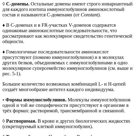
◊
C-домены.
Остальные домены имеют строго инвариантный
для каждого изотипа иммуноглобулинов аминокислотный
состав и называются C-доменами (от
Constant).
♦
В C-доменах и в FR-участках V-доменов содержатся
одинаковые аминокислотные последовательности, что
рассматривают как молекулярное свидетельство генетической
общности.
♦ Гомологичные последовательности аминокислот
присутствуют (помимо иммуноглобулинов) и в молекулах
других белков, объединяемых с иммуноглобулинами в одно
молекулярное суперсемейство иммуноглобулинов (см. выше и
рис. 5-1).
Большое количество возможных комбинаций L- и H-цепей
создаёт многообразие антител каждого индивидуума.
•
Формы иммуноглобулинов.
Молекулы иммуноглобулинов
одной и той же специфичности присутствуют в организме в
трёх формах: растворимой, трансмембранной и связанной.
◊
Растворимая.
В крови и других биологических жидкостях
(секретируемый клеткой иммуноглобулин).