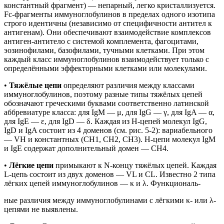
константный фрагмент) — непарный, легко кристаллизуется.
Fc-фрагменты иммуноглобулинов в пределах одного изотипа
строго идентичны (независимо от специфичности антител к
антигенам). Они обеспечивают взаимодействие комплексов
антиген-антитело с системой комплемента, фагоцитами,
эозинофилами, базофилами, тучными клетками. При этом
каждый класс иммуноглобулинов взаимодействует только с
определёнными эффекторными клетками или молекулами.
•
Тяжёлые цепи
определяют различия между классами
иммуноглобулинов, поэтому разные типы тяжёлых цепей
обозначают греческими буквами соответственно латинской
аббревиатуре класса: для IgM — μ, для IgG — γ, для IgA — α,
для IgE — ε, для IgD — δ. Каждая из H-цепей молекул IgG,
IgD и IgA состоит из 4 доменов (см. рис. 5-2): вариабельного
— VH и константных (СН1, СН2, СН3). H-цепи молекул IgM
и IgE содержат дополнительный домен — СН4.
•
Лёгкие цепи
примыкают к N-концу тяжёлых цепей. Каждая
L-цепь состоит из двух доменов — VL и CL. Известно 2 типа
лёгких цепей иммуноглобулинов — κ и λ. Функциональ-
ные различия между иммуноглобулинами с лёгкими κ- или λ-
цепями не выявлены.