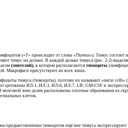
имфоцитов («Т» происходит от слова
«Thymus»).
Тимус состоит и
ляют тимус на дольки. В каждой дольке тимуса (рис. 2-2) выде
касом
(эпителий),
в котором располагаются
тимоциты
(лимфоци
ой. Макрофаги присутствуют во всех зонах.
мфоциты тимуса (тимоциты), поэтому их называют
«nurse cells»
т цитокины ИЛ-1, ИЛ-3, ИЛ-6, ИЛ-7, LIF, GM-CSF и экспресси
 В мозговой зоне долек расположены плотные образования из с
елиальных клеток.
ки-предшественники тимоцитов ещё вне тимуса экспрессируют