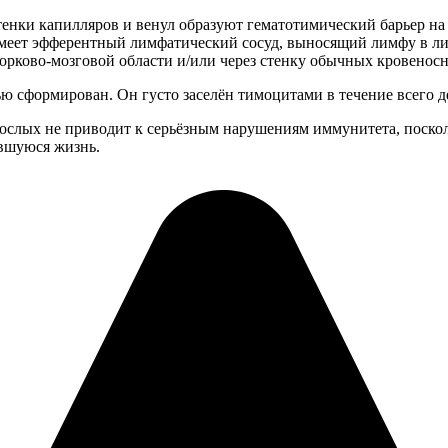
енки капилляров и венул образуют гематотимический барьер на в
меет эфферентный лимфатический сосуд, выносящий лимфу в лим
корково-мозговой области и/или через стенку обычных кровенос
 сформирован. Он густо заселён тимоцитами в течение всего де
рослых не приводит к серьёзным нарушениям иммунитета, поскол
вшуюся жизнь.