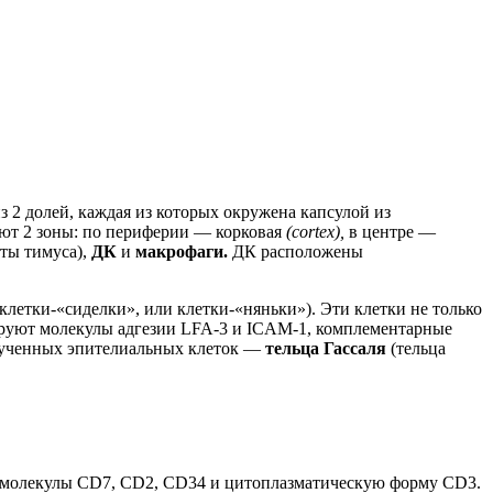
з 2 долей, каждая из которых окружена капсулой из
ляют 2 зоны: по периферии — корковая
(cortex),
в центре —
ты тимуса),
ДК
и
макрофаги.
ДК расположены
(клетки-«сиделки», или клетки-«няньки»). Эти клетки не только
руют молекулы адгезии LFA-3 и ICAM-1, комплементарные
крученных эпителиальных клеток —
тельца Гассаля
(тельца
 молекулы CD7, CD2, CD34 и цитоплазматическую форму CD3.