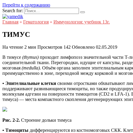
Перейти к содержанию
Search for:
Главная
»
Гематология
»
Иммунология: учебник 13г.
ТИМУС
На чтение
2 мин
Просмотров
142
Обновлено
02.05.2019
В тимусе
(thymus)
проходит лимфопоэз значительной части T-л
соединительной ткани. Перегородки, идущие от капсулы, разде
мозговая
(medulla).
Объём органа заполнен эпителиальным кар
преимущественно в зоне, переходной между корковой и мозгов
•
Эпителиальные клетки
своими отростками обхватывают ли
поддерживают развивающиеся тимоциты, но также продуцирую
молекулам адгезии на поверхности тимоцитов (CD2 и LFA-1).
тимуса) — места компактного скопления дегенерирующих эпит
Рис. 2-2.
Строение дольки тимуса
•
Тимоциты
дифференцируются из костномозговых СКК. Клет