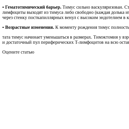
•
Гематотимический барьер.
Тимус сильно васкуляризован. Ст
лимфоциты выходят из тимуса либо свободно (каждая долька и
через стенку посткапиллярных венул с высоким эндотелием в 
•
Возрастные изменения.
К моменту рождения тимус полностью
тата тимус начинает уменьшаться в размерах. Тимэктомия у вз
и достаточный пул периферических T-лимфоцитов на всю оста
Оцените статью