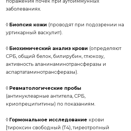
поражения почек при аутоиммунных
заболеваниях.
◊
Биопсия кожи
(проводят при подозрении на
уртикарный васкулит).
◊
Биохимический анализ крови
(определяют
СРБ, общий белок, билирубин, глюкозу,
активность аланинаминотрансферазы и
аспартатаминотрансферазы).
◊
Ревматологические пробы
(антинуклеарные антитела, СРБ,
криопреципитины) по показаниям.
◊
Гормональное исследование
крови
[тироксин свободный (Т4), тиреотропный