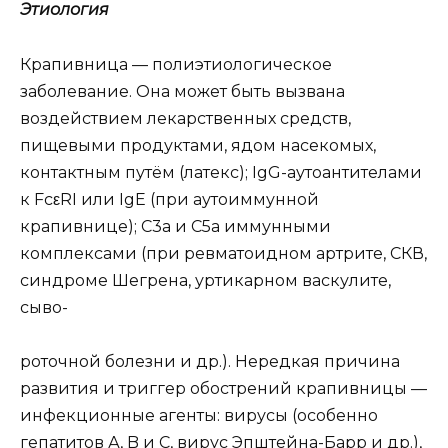
Этиология
Крапивница — полиэтиологическое
заболевание. Она может быть вызвана
воздействием лекарственных средств,
пищевыми продуктами, ядом насекомых,
контактным путём (латекс); IgG-аутоантителами
к FcεRI или IgE (при аутоиммунной
крапивнице); С3а и С5а иммунными
комплексами (при ревматоидном артрите, СКВ,
синдроме Шегрена, уртикарном васкулите,
сыво-
роточной болезни и др.). Нередкая причина
развития и триггер обострений крапивницы —
инфекционные агенты: вирусы (особенно
гепатитов А, B и C, вирус Эпштейна-Барр и др.),