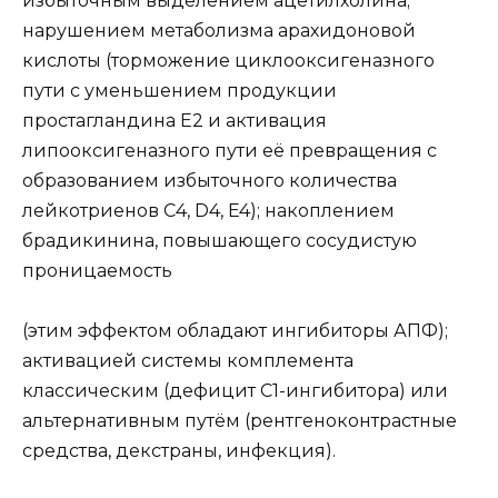
избыточным выделением ацетилхолина;
нарушением метаболизма арахидоновой
кислоты (торможение циклооксигеназного
пути с уменьшением продукции
простагландина Е2 и активация
липооксигеназного пути её превращения с
образованием избыточного количества
лейкотриенов С4, D4, E4); накоплением
брадикинина, повышающего сосудистую
проницаемость
(этим эффектом обладают ингибиторы АПФ);
активацией системы комплемента
классическим (дефицит С1-ингибитора) или
альтернативным путём (рентгеноконтрастные
средства, декстраны, инфекция).