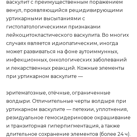
васкулит с преимущественным поражением
венул, проявляющийся рецидивирующими
уртикарными высыпаниями с
гистопатологическими признаками
лейкоцитокластического васкулита. Во многих
случаях является идиопатическим, иногда
может развиваться на фоне аутоиммунных,
инфекционных, онкологических заболеваний
и лекарственных реакций. Кожные элементы
при уртикарном васкулите —
эритематозные, отёчные, ограниченные
волдыри. Отличительные черты волдыря при
уртикарном васкулите — петехии, уплотнения,
резидуальное гемосидериновое окрашивание
и транзиторная гиперпигментация, а также
длительное сохранение элементов (более 24 ч).