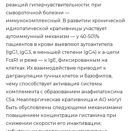
реакций гиперчувствительности; при
сывороточной болезни —
иммунокомплексный. В развитии хронической
идиопатической крапивницы участвует
аутоиммунный механизм — у 40-50\%
пациентов в крови выявляют аутоантитела
(IgG1, IgG3, в меньшей степени IgG4) к а-цепи
FcεRI и реже — к IgE, фиксированным на
клетках. Их взаимодействие приводит к
дегрануляции тучных клеток и базофилов,
чему способствует активация системы
комплемента с образованием анафилатоксина
С5а. Неаллергическая крапивница и АО могут
быть обусловлены следующими механизмами:
повышением концентрации гистамина при
снижении скорости его инактивации;