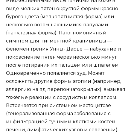
множественными высыпаниями на коже в
виде мелких пятен округлой формы красно-
бурого цвета (мелкопятнистая форма) или
несколько возвышающимися папулами
(папулёзная форма). Патогномоничный
симптом для пигментной крапивницы —
феномен трения Унны- Дарье — набухание и
покраснение пятен через несколько минут
после потирания их пальцем или шпателем.
Одновременно появляется зуд. Может
осложнять другие формы атопии (например,
аллергию на яд перепончатокрылых), вызывая
тяжёлые реакции с сосудистым коллапсом.
Встречается при системном мастоцитозе
(генерализованная форма заболевания с
инфильтрацией тучными клетками костей,
печени, лимфатических узлов и селезёнки).