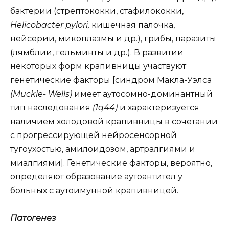
бактерии (стрептококки, стафилококки,
Helicobacter pylori,
кишечная палочка,
нейсерии, микоплазмы и др.), грибы, паразиты
(лямблии, гельминты и др.). В развитии
некоторых форм крапивницы участвуют
генетические факторы [синдром Макла-Уэлса
(Muckle- Wells)
имеет аутосомно-доминантный
тип наследования
(1q44)
и характеризуется
наличием холодовой крапивницы в сочетании
с прогрессирующей нейросенсорной
тугоухостью, амилоидозом, артралгиями и
миалгиями]. Генетические факторы, вероятно,
определяют образование аутоантител у
больных с аутоимунной крапивницей.
Патогенез