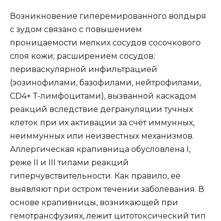
Возникновение гиперемированного волдыря
с зудом связано с повышением
проницаемости мелких сосудов сосочкового
слоя кожи; расширением сосудов;
периваскулярной инфильтрацией
(эозинофилами, базофилами, нейтрофилами,
CD4+ Т-лимфоцитами), вызванной каскадом
реакций вследствие дегрануляции тучных
клеток при их активации за счёт иммунных,
неиммунных или неизвестных механизмов.
Аллергическая крапивница обусловлена I,
реже II и III типами реакций
гиперчувствительности. Как правило, её
выявляют при остром течении заболевания. В
основе крапивницы, возникающей при
гемотрансфузиях, лежит цитотоксический тип