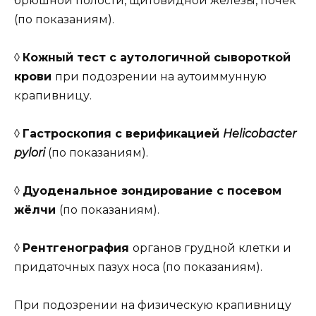
брюшной полости, щитовидной железы, почек
(по показаниям).
◊
Кожный тест с аутологичной сывороткой
крови
при подозрении на аутоиммунную
крапивницу.
◊
Гастроскопия с верификацией
Helicobacter
pylori
(по показаниям).
◊
Дуоденальное зондирование с посевом
жёлчи
(по показаниям).
◊
Рентгенография
органов грудной клетки и
придаточных пазух носа (по показаниям).
При подозрении на физическую крапивницу