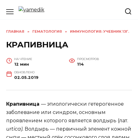
Перейти
к
содержанию
ГЛАВНАЯ
»
ГЕМАТОЛОГИЯ
»
ИММУНОЛОГИЯ: УЧЕБНИК 13Г.
КРАПИВНИЦА
НА ЧТЕНИЕ
ПРОСМОТРОВ
12 мин
114
ОБНОВЛЕНО
02.05.2019
Крапивница
— этиологически гетерогенное
заболевание или синдром, основным
проявлением которого является волдырь (лат.
urtica).
Волдырь — первичный элемент кожной
сыпи — местный отёк сосочкового слоя дермы,