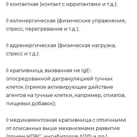
◊ контактная (контакт с ирритантами и т.д.);
◊ холинергическая (физические упражнения,
стресс, перегревание и т.д.);
◊ адренергическая (физическая нагрузка,
стресс и т.д.);
◊ крапивница, вызванная не IgE-
опосредованной дегрануляцией тучных
клеток (прямое активирующее действие
агентов на тучные клетки, например, опиатов,
пищевых добавок);
◊ медикаментозная крапивница с отличными
от описанных выше механизмами развития
(приём НПВС, ингибиторов АПФ и др.).