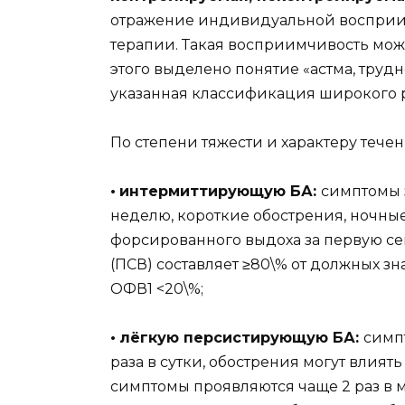
отражение индивидуальной восприи
терапии. Такая восприимчивость може
этого выделено понятие «астма, тру
указанная классификация широкого 
По степени тяжести и характеру тече
•
интермиттирующую БА:
симптомы 
неделю, короткие обострения, ночные
форсированного выдоха за первую се
(ПСВ) составляет ≥80\% от должных з
ОФВ1 <20\%;
•
лёгкую персистирующую БА:
симпт
раза в сутки, обострения могут влият
симптомы проявляются чаще 2 раз в м