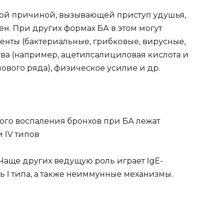
ой причиной, вызывающей приступ удушья,
н. При других формах БА в этом могут
нты (бактериальные, грибковые, вирусные,
тва (например, ацетилсалициловая кислота и
вого ряда), физическое усилие и др.
го воспаления бронхов при БА лежат
и IV типов
Чаще других ведущую роль играет IgE-
 I типа, а также неиммунные механизмы.