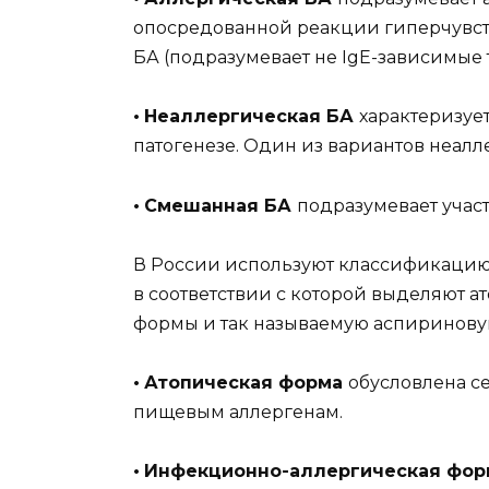
опосредованной реакции гиперчувств
БА (подразумевает не IgE-зависимые 
•
Неаллергическая БА
характеризуе
патогенезе. Один из вариантов неал
•
Смешанная БА
подразумевает участ
В России используют классификацию
в соответствии с которой выделяют 
формы и так называемую аспириновую
•
Атопическая форма
обусловлена с
пищевым аллергенам.
•
Инфекционно-аллергическая фо