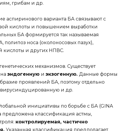
ям, грибам и др.
е аспиринового варианта БА связывают с
вой кислоты и повышением выработки
 больных БА формируется так называемая
 полипоз носа (околоносовых пазух),
 кислоты и других НПВС.
генетических механизмов. Существует
 на
эндогенную
и
экзогенную.
Данные формы
бразие проявлений БА, поэтому отдельно
, вирусиндуцированную и др.
Глобальной инициативы по борьбе с БА (GINA
а предложена классификация астмы,
троля:
контролируемая, частично
я.
Указанная классификация предполагает