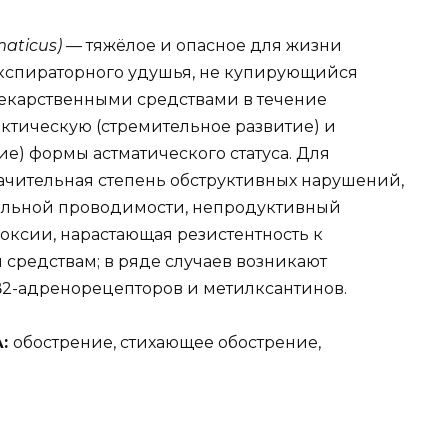
maticus) —
тяжёлое и опасное для жизни
экспираторного удушья, не купирующийся
екарственными средствами в течение
актическую (стремительное развитие) и
е) формы астматического статуса. Для
начительная степень обструктивных нарушений,
иальной проводимости, непродуктивный
ксии, нарастающая резистентность к
редствам; в ряде случаев возникают
β2-адренорецепторов и метилксантинов.
А:
обострение, стихающее обострение,