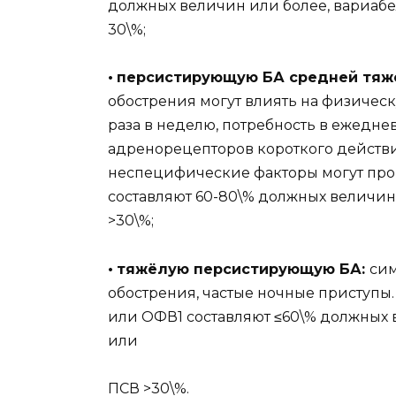
должных величин или более, вариабе
30\%;
•
персистирующую БА средней тяж
обострения могут влиять на физическ
раза в неделю, потребность в ежедн
адренорецепторов короткого действи
неспецифические факторы могут про
составляют 60-80\% должных величин
>30\%;
•
тяжёлую персистирующую БА:
сим
обострения, частые ночные приступы
или ОФВ1 составляют ≤60\% должных 
или
ПСВ >30\%.