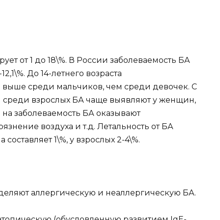
ет от 1 до 18\%. В России заболеваемость БА
-12,1\%. До 14-летнего возраста
а выше среди мальчиков, чем среди девочек. С
и среди взрослых БА чаще выявляют у женщин,
 на заболеваемость БА оказывают
знение воздуха и т.д. Летальность от БА
 составляет 1\%, у взрослых 2-4\%.
еляют аллергическую и неаллергическую БА.
атопическую (обусловленную развитием IgE-