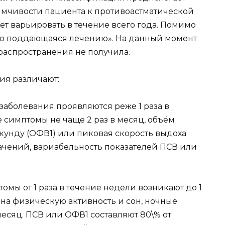
мчивости пациента к противоастматической
т варьировать в течение всего года. Помимо
дно поддающаяся лечению». На данный момент
распространения не получила.
ния различают:
заболевания проявляются реже 1 раза в
 симптомы не чаще 2 раз в месяц, объём
кунду (ОФВ1) или пиковая скорость выдоха
начений, вариабельность показателей ПСВ или
омы от 1 раза в течение недели возникают до 1
ь на физическую активность и сон, ночные
есяц. ПСВ или ОФВ1 составляют 80\% от