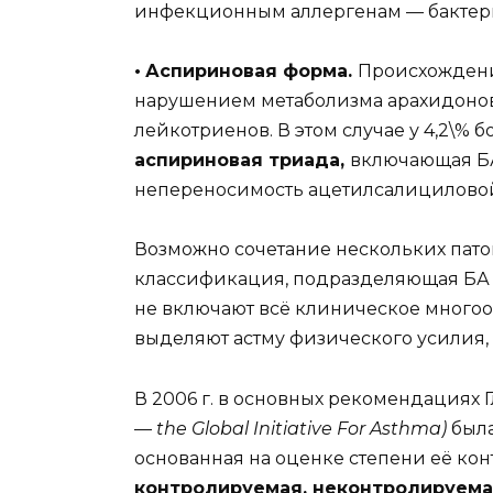
инфекционным аллергенам — бактери
•
Аспириновая форма.
Происхождени
нарушением метаболизма арахидоно
лейкотриенов. В этом случае у 4,2\%
аспириновая триада,
включающая БА,
непереносимость ацетилсалициловой
Возможно сочетание нескольких пато
классификация, подразделяющая БА
не включают всё клиническое многоо
выделяют астму физического усилия
В 2006 г. в основных рекомендациях 
—
the Global Initiative For Asthma)
был
основанная на оценке степени её кон
контролируемая, неконтролируема