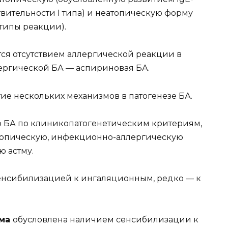
ительности I типа) и неатопическую форму
типы реакции).
тся отсутствием аллергической реакции в
лергической БА — аспириновая БА.
ие нескольких механизмов в патогенезе БА.
 БА по клиникопатогенетическим критериям,
атопическую, инфекционно-аллергическую
 астму.
енсибилизацией к ингаляционным, редко — к
рма
обусловлена наличием сенсибилизации к