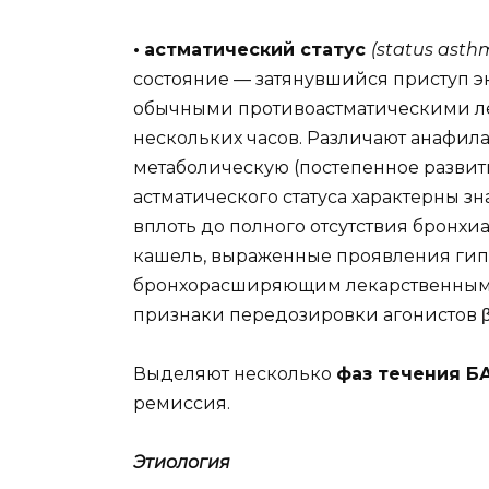
•
астматический статус
(status asth
состояние — затянувшийся приступ 
обычными противоастматическими л
нескольких часов. Различают анафил
метаболическую (постепенное развити
астматического статуса характерны з
вплоть до полного отсутствия бронх
кашель, выраженные проявления гипо
бронхорасширяющим лекарственным с
признаки передозировки агонистов 
Выделяют несколько
фаз течения Б
ремиссия.
Этиология