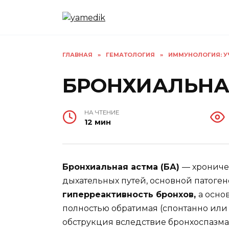
Перейти
к
содержанию
ГЛАВНАЯ
»
ГЕМАТОЛОГИЯ
»
ИММУНОЛОГИЯ: УЧ
БРОНХИАЛЬНА
НА ЧТЕНИЕ
12 мин
Бронхиальная астма (БА)
— хрониче
дыхательных путей, основной патоге
гиперреактивность бронхов,
а осно
полностью обратимая (спонтанно или
обструкция вследствие бронхоспазма