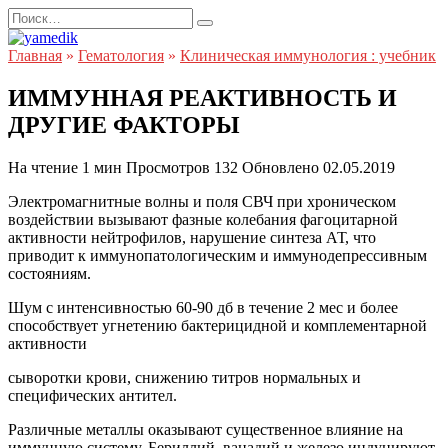
Перейти
Search
к
for:
содержанию
Главная
»
Гематология
»
Клиническая иммунология : учебник
ИММУННАЯ РЕАКТИВНОСТЬ И
ДРУГИЕ ФАКТОРЫ
На чтение
1 мин
Просмотров
132
Обновлено
02.05.2019
Электромагнитные волны и поля СВЧ при хроническом
воздействии вызывают фазные колебания фагоцитарной
активности нейтрофилов, нарушение синтеза АТ, что
приводит к иммунопатологическим и иммунодепрессивным
состояниям.
Шум с интенсивностью 60-90 дб в течение 2 мес и более
способствует угнетению бактерицидной и комплементарной
активности
сыворотки крови, снижению титров нормальных и
специфических антител.
Различные металлы оказывают существенное влияние на
иммунную систему. Бериллий, ванадий и железо индуцируют