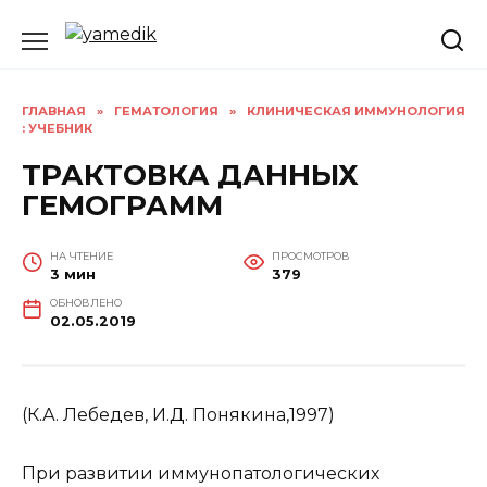
Перейти
к
содержанию
ГЛАВНАЯ
»
ГЕМАТОЛОГИЯ
»
КЛИНИЧЕСКАЯ ИММУНОЛОГИЯ
: УЧЕБНИК
ТРАКТОВКА ДАННЫХ
ГЕМОГРАММ
НА ЧТЕНИЕ
ПРОСМОТРОВ
3 мин
379
ОБНОВЛЕНО
02.05.2019
(К.А. Лебедев, И.Д. Понякина,1997)
При развитии иммунопатологических