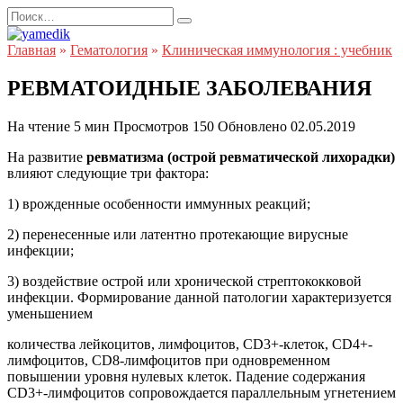
Перейти
Search
к
for:
содержанию
Главная
»
Гематология
»
Клиническая иммунология : учебник
РЕВМАТОИДНЫЕ ЗАБОЛЕВАНИЯ
На чтение
5 мин
Просмотров
150
Обновлено
02.05.2019
На развитие
ревматизма (острой ревматической лихорадки)
влияют следующие три фактора:
1) врожденные особенности иммунных реакций;
2) перенесенные или латентно протекающие вирусные
инфекции;
3) воздействие острой или хронической стрептококковой
инфекции. Формирование данной патологии характеризуется
уменьшением
количества лейкоцитов, лимфоцитов, СD3+-клеток, СD4+-
лимфоцитов, СD8-лимфоцитов при одновременном
повышении уровня нулевых клеток. Падение содержания
CD3+-лимфоцитов сопровождается параллельным угнетением