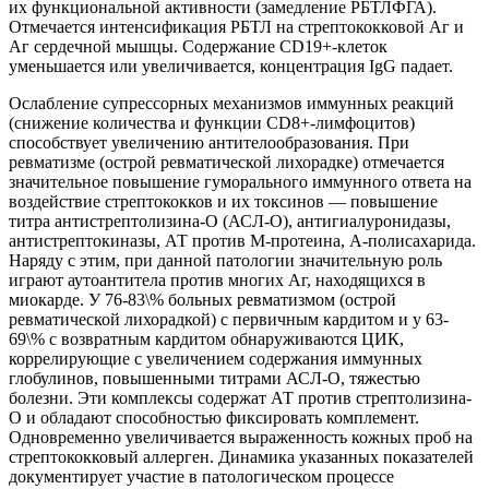
их функциональной активности (замедление РБТЛФГА).
Отмечается интенсификация РБТЛ на стрептококковой Аг и
Аг сердечной мышцы. Содержание CD19+-клеток
уменьшается или увеличивается, концентрация IgG падает.
Ослабление супрессорных механизмов иммунных реакций
(снижение количества и функции CD8+-лимфоцитов)
способствует увеличению антителообразования. При
ревматизме (острой ревматической лихорадке) отмечается
значительное повышение гуморального иммунного ответа на
воздействие стрептококков и их токсинов — повышение
титра антистрептолизина-О (АСЛ-О), антигиалуронидазы,
антистрептокиназы, АТ против М-протеина, А-полисахарида.
Наряду с этим, при данной патологии значительную роль
играют аутоантитела против многих Аг, находящихся в
миокарде. У 76-83\% больных ревматизмом (острой
ревматической лихорадкой) с первичным кардитом и у 63-
69\% с возвратным кардитом обнаруживаются ЦИК,
коррелирующие с увеличением содержания иммунных
глобулинов, повышенными титрами АСЛ-О, тяжестью
болезни. Эти комплексы содержат АТ против стрептолизина-
О и обладают способностью фиксировать комплемент.
Одновременно увеличивается выраженность кожных проб на
стрептококковый аллерген. Динамика указанных показателей
документирует участие в патологическом процессе