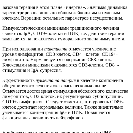
Базовая терапия в этом плане «инертна». Значимая динамика
зарегистрирована лишь по общим лейкоцитам и нулевым
клеткам. Вариации остальных параметров несущественны.
Иммунологическими мишенями традиционного лечения
являются: IgA, СD19+-клетки и ЦИК, т.е. действие терапии
замыкается на показателях гуморального звена иммунитета.
При использовании
тактивина
отмечается увеличение
уровня лимфоцитов, СDЗ-клеток, СD4+-клеток, СD19+-
лимфоцитов. Нормализуется содержание СБ8-клеток.
Ключевыми мишенями оказываются СDЗ-клетки, СD8+-
стимуляция и IgA-супрессия.
Эффективность
нуклеината натрия
в качестве компонента
общепринятого лечения оказалась несколько выше.
Отмечается достоверная стимуляция абсолютного количества
лимфоцитов, СDЗ-клеток, их регуляторных субпопуляций,
СD19+-лимфоцитов. Следует отметить, что уровень СD8+-
клеток достигает нормальных величин. Также значительно
уменьшается концентрация IgG и ЦИК. Повышается
фагоцитарная активность нейтрофилов.
Наиболее существенно под влиянием препарата РНК