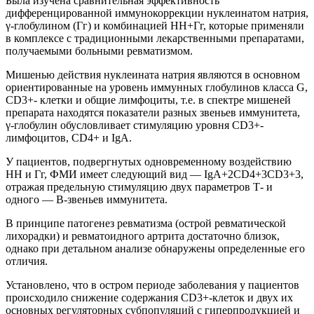
Была изучена сравнительная эффективность
дифференцированной иммунокоррекции нуклеинатом натрия,
γ-глобулином (Гг) и комбинацией НН+Гг, которые применяли
в комплексе с традиционными лекарственными препаратами,
получаемыми больными ревматизмом.
Мишенью действия нуклеината натрия являются в основном
ориентированные на уровень иммунных глобулинов класса G,
CD3+- клетки и общие лимфоциты, т.е. в спектре мишеней
препарата находятся показатели разных звеньев иммунитета,
γ-глобулин обусловливает стимуляцию уровня CD3+-
лимфоцитов, CD4+ и IgA.
У пациентов, подвергнутых одновременному воздействию
НН и Гг, ФМИ имеет следующий вид — IgA+2CD4+3CD3+3,
отражая предельную стимуляцию двух параметров Т- и
одного — В-звеньев иммунитета.
В принципе патогенез ревматизма (острой ревматической
лихорадки) и ревматоидного артрита достаточно близок,
однако при детальном анализе обнаружены определенные его
отличия.
Установлено, что в остром периоде заболевания у пациентов
происходило снижение содержания CD3+-клеток и двух их
основных регуляторных субпопуляций с гиперпродукцией и