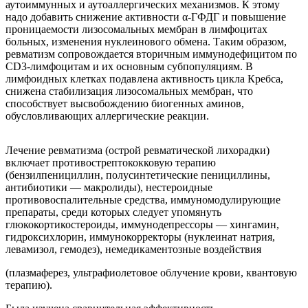
аутоиммунных и аутоаллергических механизмов. К этому
надо добавить снижение активности α-ГФДГ и повышение
проницаемости лизосомальных мембран в лимфоцитах
больных, изменения нуклеинового обмена. Таким образом,
ревматизм сопровождается вторичным иммунодефицитом по
CD3-лимфоцитам и их основным субпопуляциям. В
лимфоидных клетках подавлена активность цикла Кребса,
снижена стабилизация лизосомальных мембран, что
способствует высвобождению биогенных аминов,
обусловливающих аллергические реакции.
Лечение ревматизма (острой ревматической лихорадки)
включает противострептококковую терапию
(бензилпенициллин, полусинтетические пенициллины,
антибиотики — макролиды), нестероидные
противовоспалительные средства, иммуномодулирующие
препараты, среди которых следует упомянуть
глюкокортикостероиды, иммунодепрессоры — хингамин,
гидроксихлорин, иммунокорректоры (нуклеинат натрия,
левамизол, гемодез), немедикаментозные воздействия
(плазмаферез, ультрафиолетовое облучение крови, квантовую
терапию).