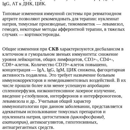
IgG, АТ к ДНК, ЦИК.
Типовые изменения иммунной системы при ревматоидном
артрите позволяют рекомендовать для терапии: нуклеинат
натрия, тимусные производные, тимомиметик — левамизол,
гемодез, некоторые методы афферентной терапии, в тяжелых
случаях — кортикостероиды.
Общие изменения при
СКВ
характеризуются дисбалансом в
клеточном и гуморальном звеньях иммунитета: снижение
уровня лейкоцитов, общих лимфоцитов, CD3+-, CD4+-,
CD8+-клеток. Количество CD19+-клеток повышено,
концентрация — IgA, IgG, IgM, ЦИК снижена, фагоцитарная
активность подавлена. Это требует назначение больным
иммунокорректоров и немедикаментозных воздействий. В их
числе прошли более или менее успешную апробацию
спленоперфузия, низкоинтенсивное лазерное излучение,
введение γ-глобулинов, интерферонов и интерфероногенов,
левамизола и др.. Учитывая общий характер
иммунопатологии при данном заболевании, представляется
адекватным использование тимусных препаратов и
нуклеината натрия, цитостатиков
(циклофосфамид,
азатиоприн),
антикоагулянтов, гипотензивных,
антиагрегантных средств.