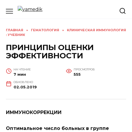
Перейти
к
содержанию
ГЛАВНАЯ
»
ГЕМАТОЛОГИЯ
»
КЛИНИЧЕСКАЯ ИММУНОЛОГИЯ
: УЧЕБНИК
ПРИНЦИПЫ ОЦЕНКИ
ЭФФЕКТИВНОСТИ
НА ЧТЕНИЕ
ПРОСМОТРОВ
7 мин
555
ОБНОВЛЕНО
02.05.2019
ИММУНОКОРРЕКЦИИ
Оптимальное число больных в группе