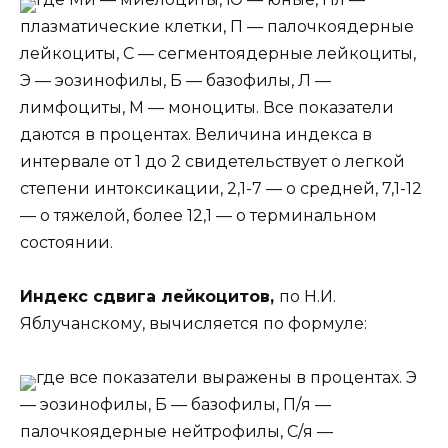
плазматические клетки, П — палочкоядерные
лейкоциты, С — сегментоядерные лейкоциты,
Э — эозинофилы, Б — базофилы, Л —
лимфоциты, М — моноциты. Все показатели
даются в процентах. Величина индекса в
интервале от 1 до 2 свидетельствует о легкой
степени интоксикации, 2,1-7 — о средней, 7,1-12
— о тяжелой, более 12,1 — о терминальном
состоянии.
Индекс сдвига лейкоцитов,
по Н.И.
Яблучанскому, вычисляется по формуле:
где все показатели выражены в процентах. Э
— эозинофилы, Б — базофилы, П/я —
палочкоядерные нейтрофилы, С/я —