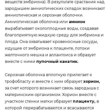
веществ эмбриона). В результате срастания над
зародышем амниотических складок возникают
амниотическая и серозная оболочки.
Амниотическая оболочка или
амнион
вырабатывает околоплодные воды, создавая
благоприятную жидкую среду для эмбриона и
плода. Она охватывает кровеносные сосуды,
идущие от эмбриона к плаценте, потоки
желточного мешка и аллантоиса и образует
вместе с ними
пупочный канатик.
Серозная оболочка вплотную прилегает к
трофобласту и вместе с ним образует
хорион,
за счет которого возникает связь зародыша с
материнским организмом. Хорион вместе с
участком стенки матки образует
плаценту,
в
которой перерабатываются и всасываются