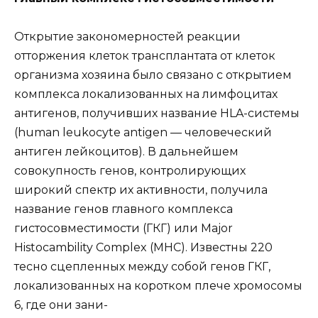
Открытие закономерностей реакции
отторжения клеток трансплантата от клеток
организма хозяина было связано с открытием
комплекса локализованных на лимфоцитах
антигенов, получивших название HLA-системы
(human leukocyte antigen — человеческий
антиген лейкоцитов). В дальнейшем
совокупность генов, контролирующих
широкий спектр их активности, получила
название генов главного комплекса
гистосовместимости (ГКГ) или Major
Histocambility Complex (MHC). Известны 220
тесно сцепленных между собой генов ГКГ,
локализованных на коротком плече хромосомы
6, где они зани-