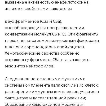
вызванные активностью анафилотоксина,
являются свойствами каждого из
двух фрагментов (С3а и С5а),
высвобождающихся при расщеплении
конвертазами молекул С3 и С5. Эти фрагменты
также являются хемотаксическими факторами
для полиморфно-ядерных лейкоцитов.
Хемотаксические свойства особенно
выражены у фрагмента С5а, вызывающего
экзоцитоз нейтрофилов.
Следовательно, основными функциями
системы комплемента являются: лизис клеток;
растворение иммунных комплексов; участие в
фагоцитозе и воспалительной реакции;
образование хемотаксинов; модуляция