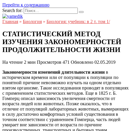
Перейти к содержанию
Search for:
Главная
»
Биология
»
Биология: учебник: в 2 т. том 1/
СТАТИСТИЧЕСКИЙ МЕТОД
ИЗУЧЕНИЯ ЗАКОНОМЕРНОСТЕЙ
ПРОДОЛЖИТЕЛЬНОСТИ ЖИЗНИ
На чтение
2 мин
Просмотров
471
Обновлено
02.05.2019
Закономерности изменений длительности жизни
в
историческом времени или от популяции к популяции по
понятной причине невозможно изучать на одном отдельно
взятом организме. Такие исследования проводят в популяциях
с применением статистических методов. Еще в 1825 г. Б.
Гомперц описал зависимость увеличения смертности от
возраста людей или животных. Позже оказалось, что в
отличие от популяций лабораторных животных, вымирающих
в силу достаточно комфортных условий существования в
точном соответствии с уравнением Гомперца, часть людей
умирает вне зависимости от возраста по причине
производственных, транспортных и бытовых травм,