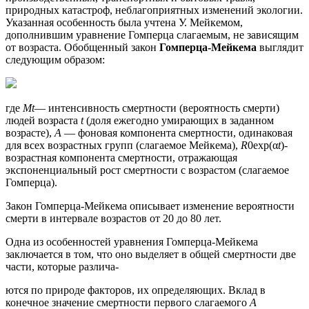
природных катастроф, неблагоприятных изменений экологии.
Указанная особенность была учтена У. Мейкемом,
дополнившим уравнение Гомперца слагаемым, не зависящим
от возраста. Обобщенный закон
Гомперца-Мейкема
выглядит
следующим образом:
где
Мt
— интенсивность смертности (вероятность смерти)
людей возраста
t
(доля ежегодно умирающих в заданном
возрасте),
А
— фоновая компонента смертности, одинаковая
для всех возрастных групп (слагаемое Мейкема),
R
0ехр(α
t
)-
возрастная компонента смертности, отражающая
экспоненциальный рост смертности с возрастом (слагаемое
Гомперца).
Закон Гомперца-Мейкема описывает изменение вероятности
смерти в интервале возрастов от 20 до 80 лет.
Одна из особенностей уравнения Гомперца-Мейкема
заключается в том, что оно выделяет в общей смертности две
части, которые различа-
ются по природе факторов, их определяющих. Вклад в
конечное значение смертности первого слагаемого
А