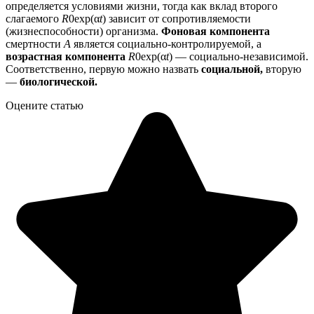
определяется условиями жизни, тогда как вклад второго
слагаемого
R
0ехр(α
t
)
зависит от сопротивляемости
(жизнеспособности) организма.
Фоновая компонента
смертности
А
является социально-контролируемой, а
возрастная компонента
R
0ехр(α
t
)
— социально-независимой.
Соответственно, первую можно назвать
социальной,
вторую
—
биологической.
Оцените статью