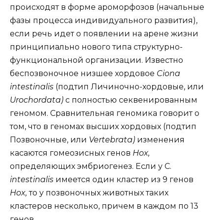
происходят в форме ароморфозов (начальные
фазы процесса индивидуального развития),
если речь идет о появлении на арене жизни
принципиально нового типа структурно-
функциональной организации. Известно
беспозвоночное низшее хордовое
Ciona
intestinalis
(подтип Личиночно-хордовые, или
Urochordata)
с полностью секвенированным
геномом. Сравнительная геномика говорит о
том, что в геномах высших хордовых (подтип
Позвоночные, или
Vertebrata)
изменения
касаются гомеозисных генов
Hox,
определяющих эмбриогенез. Если у С.
intestinalis
имеется один кластер из 9 генов
Hox,
то у позвоночных животных таких
кластеров несколько, причем в каждом по 13
генов.