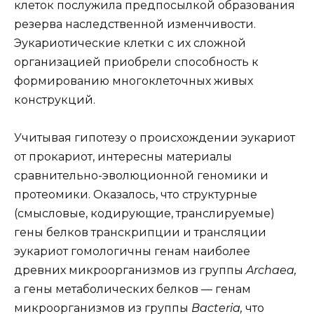
клеток послужила предпосылкой образования
резерва наследственной изменчивости.
Эукариотические клетки с их сложной
организацией приобрели способность к
формированию многоклеточных живых
конструкций.
Учитывая гипотезу о происхождении эукариот
от прокариот, интересны материалы
сравнительно-эволюционной геномики и
протеомики. Оказалось, что структурные
(смысловые, кодирующие, транслируемые)
гены белков транскрипции и трансляции
эукариот гомологичны генам наиболее
древних микроорганизмов из группы
Archaea,
а гены метаболических белков — генам
микроорганизмов из группы
Bacteria,
что