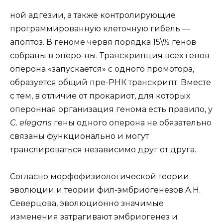
ной адгезии, а также контролирующие
программированную клеточную гибель —
апоптоз. В геноме червя порядка 15\% генов
собраны в оперо-ны. Транскрипция всех генов
оперона «запускается» с одного промотора,
образуется общий пре-РНК транскрипт. Вместе
с тем, в отличие от прокариот, для которых
оперонная организация генома есть правило, у
C. elegans
гены одного оперона не обязательно
связаны функционально и могут
транслироваться независимо друг от друга.
Согласно морфофизиологической теории
эволюции и теории фил-эмбриогенезов А.Н.
Северцова, эволюционно значимые
изменения затрагивают эмбриогенез и