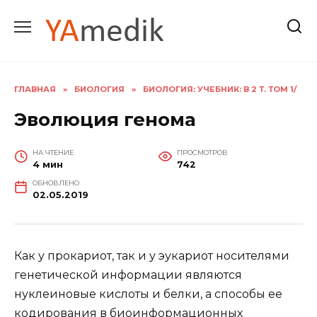
Перейти
к
содержанию
ГЛАВНАЯ
»
БИОЛОГИЯ
»
БИОЛОГИЯ: УЧЕБНИК: В 2 Т. ТОМ 1/
Эволюция генома
НА ЧТЕНИЕ
ПРОСМОТРОВ
4 мин
742
ОБНОВЛЕНО
02.05.2019
Как у прокариот, так и у эукариот носителями
генетической информации являются
нуклеиновые кислоты и белки, а способы ее
кодирования в биоинформационных