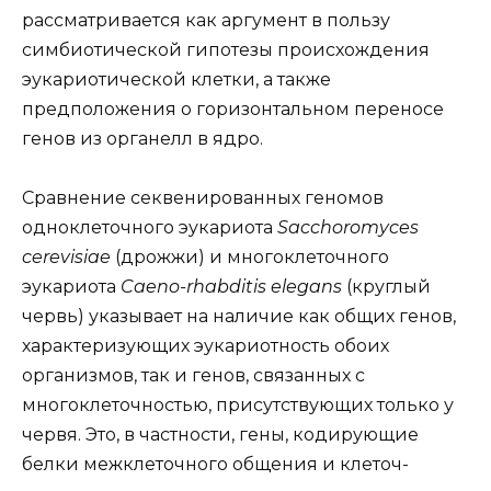
рассматривается как аргумент в пользу
симбиотической гипотезы происхождения
эукариотической клетки, а также
предположения о горизонтальном переносе
генов из органелл в ядро.
Сравнение секвенированных геномов
одноклеточного эукариота
Sacchoromyces
cerevisiae
(дрожжи) и многоклеточного
эукариота
Caeno-rhabditis elegans
(круглый
червь) указывает на наличие как общих генов,
характеризующих эукариотность обоих
организмов, так и генов, связанных с
многоклеточностью, присутствующих только у
червя. Это, в частности, гены, кодирующие
белки межклеточного общения и клеточ-