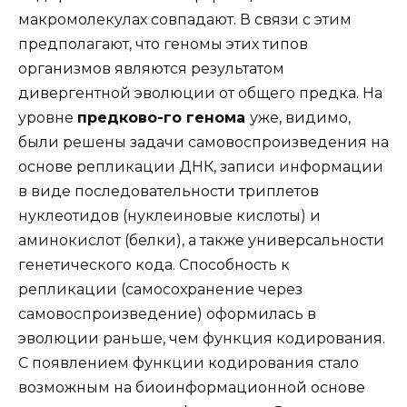
макромолекулах совпадают. В связи с этим
предполагают, что геномы этих типов
организмов являются результатом
дивергентной эволюции от общего предка. На
уровне
предково-го генома
уже, видимо,
были решены задачи самовоспроизведения на
основе репликации ДНК, записи информации
в виде последовательности триплетов
нуклеотидов (нуклеиновые кислоты) и
аминокислот (белки), а также универсальности
генетического кода. Способность к
репликации (самосохранение через
самовоспроизведение) оформилась в
эволюции раньше, чем функция кодирования.
С появлением функции кодирования стало
возможным на биоинформационной основе