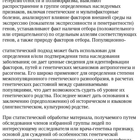
гетерозиготности и полиморфизма, выясняют
распространение в группе определенных наследуемых
признаков, включая генетические и мультифакторные
болезни, анализируют влияние факторов внешней среды на
экспрессию (показатели экспрессивности и пенетрантности)
генов, устанавливают факт наличия отбора (положительного
или отрицательного) по отдельным аллелям соответствующих
генов, а также природу факторов отбора. Популяционно-
статистический подход может быть использован для
определения и/или подтверждения типа наследования
заболевания; он дает ценные сведения для идентификации
факторов, путей и генетических механизмов антропогенеза и
расогенеза. Его широко применяют для определения степени
межпопуляционного генетического разнообразия, в расчетах
генетических расстояний между сравниваемыми
популяциями, что дает возможность судить об уровне их
генетического родства. Последнее может дать основания к
заключению (предположению) об историческом и языковом
(лингвистическом, культурном) родстве.
При статистической обработке материала, получаемого путем
обследования членов избранной группы людей по
интересующему исследователя или врача-генетика признаку,
основой для суждений об особенностях генетической
структуры группы (генетического состава или аллелофонда