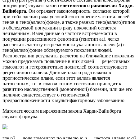
популяции) служит закон
генетического равновесия Харди-
Вайнберга.
Он отражает закономерность, согласно которой
при соблюдении ряда условий соотношение частот аллелей
генов в гено(аллело)фонде, а также разных гено(аллело)типов
в обследуемой популяции в ряду поколений остается
неизменным. Имея данные о частоте встречаемости в
популяции рецессивного фенотипа (генотип аа), легко
рассчитать частоту встречаемости указанного аллеля (а) в
гено(аллело)фонде обследуемого поколения людей.
Распространив результаты расчетов на ближайшие поколения,
можно предсказать появление в них людей — рецессивных
гомозигот и гетерозиготных носителей соответствующего
рецессивного аллеля. Данные такого рода важны в
прогностическом плане, если этот аллель является
патогенным, т.е. в гомозиготном состоянии приводит к
развитию наследственной (моногенной) болезни, или же его
наличие свидетельствует о генетической
предрасположенности к мультифакторному заболеванию.
Математическим выражением закона Харди-Вайнберга
служит формула:
где
р2
— доля гомозигот по аллелю а;
р
— частота аллеля а;
q2