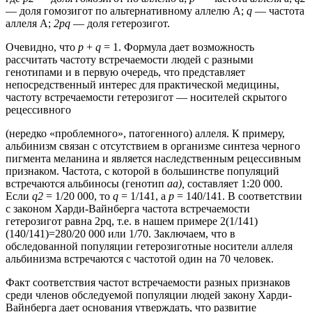
— доля гомозигот по альтернативному аллелю A;
q
— частота
аллеля А;
2рq
— доля гетерозигот.
Очевидно, что
p
+
q
= 1. Формула дает возможность
рассчитать частоту встречаемости людей с разными
генотипами и в первую очередь, что представляет
непосредственный интерес для практической медицины,
частоту встречаемости гетерозигот — носителей скрытого
рецессивного
(нередко «проблемного», патогенного) аллеля. К примеру,
альбинизм связан с отсутствием в организме синтеза черного
пигмента меланина и является наследственным рецессивным
признаком. Частота, с которой в большинстве популяций
встречаются альбиносы (генотип
аа),
составляет 1:20 000.
Если
q2
= 1/20 000, то
q
= 1/141, а
р
= 140/141. В соответствии
с законом Харди-Вайнберга частота встречаемости
гетерозигот равна 2pq, т.е. в нашем примере 2(1/141)
(140/141)=280/20 000 или 1/70. Заключаем, что в
обследованной популяции гетерозиготные носители аллеля
альбинизма встречаются с частотой один на 70 человек.
Факт соответствия частот встречаемости разных признаков
среди членов обследуемой популяции людей закону Харди-
Вайнберга дает основания утверждать, что развитие