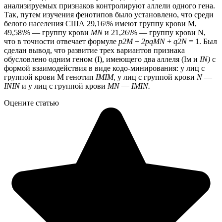
анализируемых признаков контролируют аллели одного гена.
Так, путем изучения фенотипов было установлено, что среди
белого населения США 29,16\% имеют группу крови М,
49,58\% — группу крови
MN
и 21,26\% — группу крови N,
что в точности отвечает формуле
р2М
+
2pqMN
+
q2N
= 1. Был
сделан вывод, что развитие трех вариантов признака
обусловлено одним геном (I), имеющего два аллеля (Iм и
IN)
с
формой взаимодействия в виде кодо-минирования: у лиц с
группой крови М генотип
IMIM,
у лиц с группой крови
N
—
ININ
и у лиц с группой крови
MN
—
IMIN.
Оцените статью