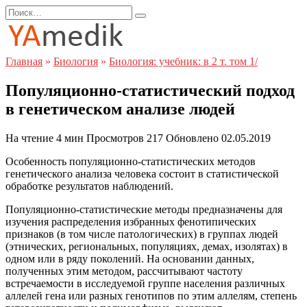
Перейти
Search
к
for:
содержанию
Главная
»
Биология
»
Биология: учебник: в 2 т. том 1/
Популяционно-статистический подход
в генетическом анализе людей
На чтение
4 мин
Просмотров
217
Обновлено
02.05.2019
Особенность популяционно-статистических методов
генетического анализа человека состоит в статистической
обработке результатов наблюдений.
Популяционно-статистические методы предназначены для
изучения распределения избранных фенотипических
признаков (в том числе патологических) в группах людей
(этнических, региональных, популяциях, демах, изолятах) в
одном или в ряду поколений. На основании данных,
полученных этим методом, рассчитывают частоту
встречаемости в исследуемой группе населения различных
аллелей гена или разных генотипов по этим аллелям, степень