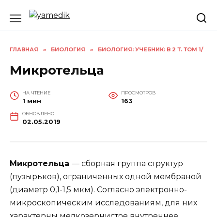
Перейти
к
содержанию
ГЛАВНАЯ
»
БИОЛОГИЯ
»
БИОЛОГИЯ: УЧЕБНИК: В 2 Т. ТОМ 1/
Микротельца
НА ЧТЕНИЕ
ПРОСМОТРОВ
1 мин
163
ОБНОВЛЕНО
02.05.2019
Микротельца
— сборная группа структур
(пузырьков), ограниченных одной мембраной
(диаметр 0,1-1,5 мкм). Согласно электронно-
микроскопическим исследованиям, для них
характерны мелкозернистое внутреннее