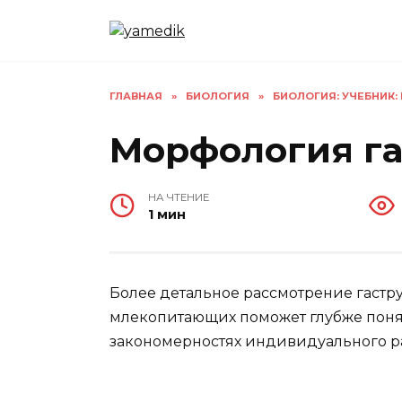
Перейти
к
содержанию
ГЛАВНАЯ
»
БИОЛОГИЯ
»
БИОЛОГИЯ: УЧЕБНИК: В 
Морфология г
НА ЧТЕНИЕ
1 мин
Более детальное рассмотрение гастр
млекопитающих поможет глубже поня
закономерностях индивидуального р