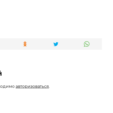
й
бходимо
авторизоваться
.