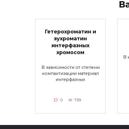
В
Гетерохроматин и
эухроматин
интерфазных
хромосом
В 
В зависимости от степени
компактизации материал
интерфазных
0
739