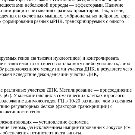
 веществами небелковой природы — эффекторами. Наличие
 инициации считывания с разных промоторов. Так, в гене,
сердечных и скелетных мышцах, эмбриональных нейронах, коре
ость формирования разных мРНК, транскрибируемых с одного
руемых генов (за тысячи нуклеотидов) и контролировать
 в зависимости от своего состава могут либо усиливать, либо
бу расположенного между ними участка ДНК, в результате чего
озможен вследствие деконденсации участка ДНК,
ние различных участков ДНК. Метилирование — присоединение
Г (CpG). У млекопитающих в соматических клетках взрослого
одержание динуклеотидов ГЦ в 10-20 раз выше, чем в среднем
твию регуляторных белков (факторов транскрипции) с
ю активности генов.
а млекопитающих — установление феномена
вание генома, (за исключением импринтированных локусов (см.
ля обеспечения тотипотентности зиготы.