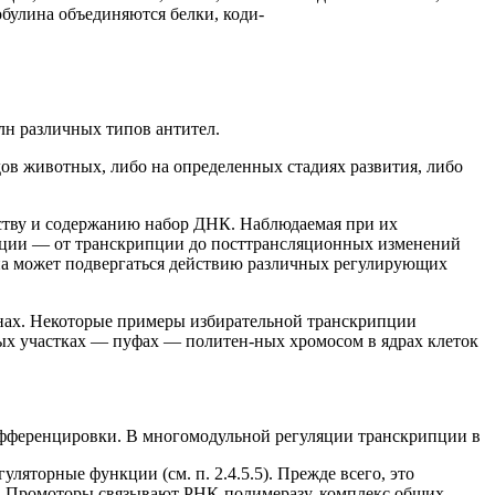
обулина объединяются белки, коди-
лн различных типов антител.
ов животных, либо на определенных стадиях развития, либо
еству и содержанию набор ДНК. Наблюдаемая при их
мации — от транскрипции до посттрансляционных изменений
на может подвергаться действию различных регулирующих
енах. Некоторые примеры избирательной транскрипции
тых участках — пуфах — политен-ных хромосом в ядрах клеток
дифференцировки. В многомодульной регуляции транскрипции в
яторные функции (см. п. 2.4.5.5). Прежде всего, это
ы. Промоторы связывают РНК-полимеразу, комплекс общих