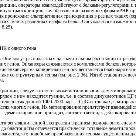
рипции, операторы взаимодействуют с белками-регуляторами и
ивную транскрипцию, т.е. образование различных форм мРНК при
ых происходит альтернативная транскрипция в разных тканях (
ю в этих тканях различных изоформ белка. Обсуждается возможн
 8.25).
НК с одного гена
Они могут располагаться на значительном расстоянии от регули
их генов. Энхансеры связываются с комплексами белков, которые
ие энхансера на конкретный ген осуществляется благодаря изги
акт со структурным геном (см. рис. 2.36). Изгиб становится в
м.
скрипции, следует отнести также метилирование-деметилирова
 рядом с ним находится гуанин, т.е. в составе динуклеотидов Ц
ельностях длиной 1000-2000 пар — CpG-островках, в которых с
ластях многих генов. Их метилирование препятствует взаимодейс
— деметилирование приводит, соответственно, к деблокировани
асти регуляции генной экспрессии в раннем периоде онтогенез
 до бластоцисты отмечается практически тотальное деметилиро
едполагается, что подобные преобразования генома существенны д