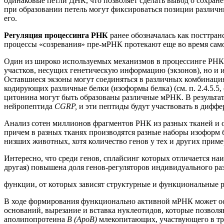
одинаковые петли ДНК, что позволяет сделать вывод о сохран
при образовании петель могут фиксироваться позиции различн
его.
Регуляция процессинга РНК
ранее обозначалась как посттра
процессы «созревания» пре-мРНК протекают еще во время са
Один из широко используемых механизмов в процессинге РН
участков, несущих генетическую информацию (экзонов), но и
Оставшиеся экзоны могут соединяться в различных комбинация
кодирующих различные белки (изоформы белка) (см. п. 2.4.5.5, 
цитонина могут быть образованы различные мРНК. В результате
нейропептида
CGRP,
и эти пептиды будут участвовать в дифф
Анализ сотен миллионов фрагментов РНК из разных тканей и ор
причем в разных тканях производятся разные наборы изоформ 
низших животных, хотя количество генов у тех и других приме
Интересно, что среди генов, сплайсинг которых отличается на
другая) повышена доля генов-регуляторов индивидуального ра
функции, от которых зависят структурные и функциональные р
В ходе формирования функционально активной мРНК может осу
оснований, вырезание и вставка нуклеотидов, которые позво
аполипопротеина
В (АроВ)
млекопитающих, участвующего в тр