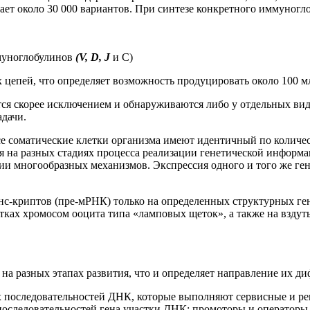
дает около 30 000 вариантов. При синтезе конкретного иммуногл
муноглобулинов
(V, D, J
и С)
 цепей, что определяет возможность продуцировать около 100 м
ся скорее исключением и обнаруживаются либо у отдельных вид
дачи.
се соматические клетки организма имеют идентичный по колич
ся на разных стадиях процесса реализации генетической инфор
ии многообразных механизмов. Экспрессия одного и того же ге
анс-криптов (пре-мРНК) только на определенных структурных г
тках хромосом ооцита типа «ламповых щеток», а также на взду
на разных этапах развития, что и определяет направление их 
последовательностей ДНК, которые выполняют сервисные и регул
последовательностей гена участки ДНК: промоторы и оператор