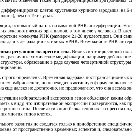
ых мРНК отмечены также при дифференцировке эритроидных, сп
е дифференцировки клеток хрусталика куриного зародыша: на 6-
ллина), чем на 19-е сутки.
ляции, основанный на так называемой РНК-интерференции. Это 
их эукариотических организмов, в том числе у человека. В клет
короткие молекулы РНК (размером 21-28 нуклеотидов). Они св
 иногда и к деградации активных мРНК. Возможность РНК-интер
нная регуляция экспрессии гена.
Вновь синтезированный поли
ов, различные химические модификации, например добавление 
структуры, образование в ряде случаев четвертичной структуры
нирования.
, строго определены. Временная задержка посттрансляционных
раннем эмбриогенезе, но переходит в активную форму лишь посл
еще далеко не достаточно, но предполагают, что она весьма зн
егуляции избирательной экспрессии генов объясняют, каким обр
еть в виду, что избирательной экспрессии подвергаются, как пр
ретного типа. После активации блока генов их экспрессия под
ния многих типов клеток.
льного развития не сводится только к приобретению специфичн
вна от пространственно-временных аспектов и, следовательно,