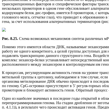
транскрипционных факторов и специфические факторы транск
нескольких промоторов в одном гене обусловливает альтернат
кодирующем белок дис-трофин, имеется 8 промоторов, с котор
головного мозга, сетчатке глаз), что приводит к образовани
гена, за счет использования альтернативных терминаторов (рис.
Рис. 8.25.
Схема возможных механизмов синтеза различных мР
Помимо этого имеются области ДНК, называемые энхансерами. 
работу не одного конкретного, а целой группы доступных для н
подавлять транскрипцию данного структурного гена. Воздейств
комплекс энхансер-белки устанавливает непосредственный конт
расположенного между энхансером и контролируемым им гено
К процессам, регулирующим активность генов на уровне тран
метильной группы к цитозину, наблюдаемое в том случае, если
организма метилирование ДНК обычно происходит в последоват
по геному. CpG-островки присутствуют в 5′ регуля-торных об
промотором и блокирует активность генов. Обратный процесс 
Одно из наиболее значимых в последние годы открытий в обл
перепрограммирования генома. На стадии дробления от зиготы
п. 4.1.1)), в результате чего происходит активация генов. Пр