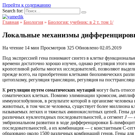
Перейти к содержанию
Search for:
Главная
»
Биология
»
Биология: учебник: в 2 т. том 1/
Локальные механизмы дифференцировк
На чтение
14 мин
Просмотров
325
Обновлено
02.05.2019
Под экспрессией гена понимают синтез в клетке функциональ
времени достаточно хорошо изучен, однако регуляция этого мно
кропотливой работы многих исследователей, позволяют выдели
прежде всего, на приобретении клетками биохимических разли
цитоплазму, регуляция трансляции, регуляция на посттрансляц
К
регуляции путем соматических мутаций
могут быть отнесе
соматических клетках. Помимо элиминации хромосом, амплифик
иммуноглобулинов, в результате которой в организме человек
животных, в том числе человека, существует более миллиона
называемых легких и тяжелых аминокислотных цепей. Гены дл
различных нуклеотидных последовательностей, а сегмент
J
— 4
эмбриональном развитии в ходе дифференцировки Б-лимфоцито
последовательностей, а их комбинация — с константным С-сег
образовано около 1500 различных комбинаций генов. Гены для