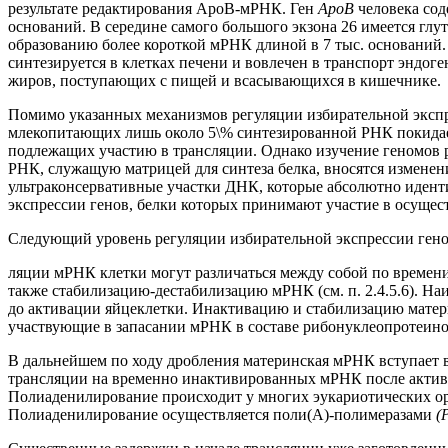
результате редактирования AроB-мРНК. Ген
AроB
человека сод
оснований. В середине самого большого экзона 26 имеется гл
образованию более короткой мРНК длиной в 7 тыс. оснований
синтезируется в клетках печени и вовлечен в транспорт эндог
жиров, поступающих с пищей и всасывающихся в кишечнике.
Помимо указанных механизмов регуляции избирательной экспр
млекопитающих лишь около 5\% синтезированной РНК покидает
подлежащих участию в трансляции. Однако изучение геномов ра
РНК, служащую матрицей для синтеза белка, вносятся изменен
ультраконсервативные участки ДНК, которые абсолютно иденти
экспрессии генов, белки которых принимают участие в осущес
Следующий уровень регуляции избирательной экспрессии ге
ляции мРНК клетки могут различаться между собой по времени 
также стабилизацию-дестабилизацию мРНК (см. п. 2.4.5.6). Н
до активации яйцеклетки. Инактивацию и стабилизацию мате
участвующие в запасании мРНК в составе рибонуклеопротеин
В дальнейшем по ходу дробления материнская мРНК вступает в
трансляции на временно инактивированных мРНК после активац
Полиаденилирование происходит у многих эукариотических ор
Полиаденилирование осуществляется поли(А)-полимеразами
(