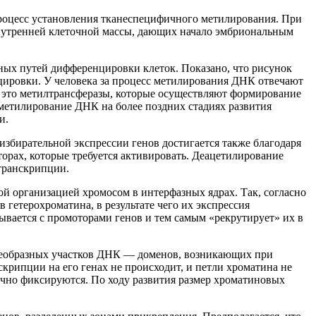
процесс установления тканеспецифичного метилирования. При
внутренней клеточной массы, дающих начало эмбриональным
ых путей дифференцировки клеток. Показано, что рисунок
цировки. У человека за процесс метилирования ДНК отвечают
это метилтрансферазы, которые осуществляют формирование
метилирование ДНК на более поздних стадиях развития
и.
избирательной экспрессии генов достигается также благодаря
рах, которые требуется активировать. Деацетилирование
 транскрипции.
й организацией хромосом в интерфазных ядрах. Так, согласно
в гетерохроматина, в результате чего их экспрессия
ывается с промоторами генов и тем самым «рекрутирует» их в
леобразных участков ДНК — доменов, возникающих при
скрипции на его генах не происходит, и петли хроматина не
очно фиксируются. По ходу развития размер хроматиновых