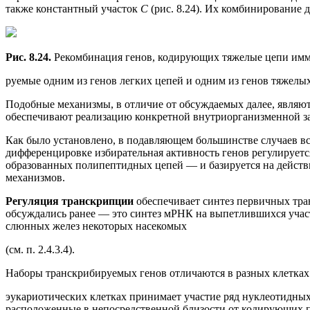
также константный участок
С
(рис. 8.24). Их комбинирование 
Рис. 8.24.
Рекомбинация генов, кодирующих тяжелые цепи им
руемые одним из генов легких цепей и одним из генов тяжелых
Подобные механизмы, в отличие от обсуждаемых далее, являют
обеспечивают реализацию конкретной внутриорганизменной за
Как было установлено, в подавляющем большинстве случаев в
дифференцировке избирательная активность генов регулирует
образованных полипептидных цепей — и базируется на действ
механизмов.
Регуляция транскрипции
обеспечивает синтез первичных тр
обсуждались ранее — это синтез мРНК на выпетлившихся учас
слюнных желез некоторых насекомых
(см. п. 2.4.3.4).
Наборы транскрибируемых генов отличаются в разных клетках 
эукариотических клетках принимает участие ряд нуклеотидных 
расположенные в непосредственной близости от кодирующих 