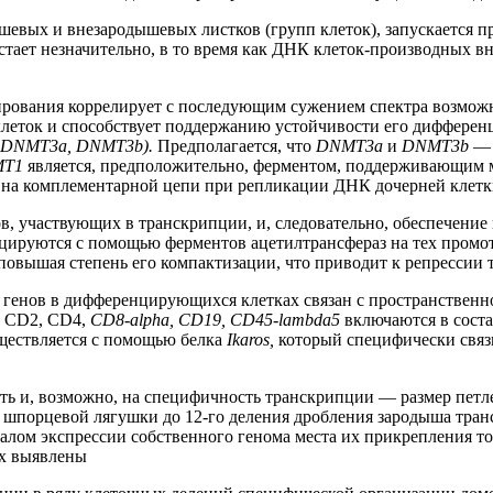
шевых и внезародышевых листков (групп клеток), запускается 
стает незначительно, в то время как ДНК клеток-производных 
рования коррелирует с последующим сужением спектра возможн
клеток и способствует поддержанию устойчивости его дифферен
 DNMT3a, DNMT3b).
Предполагается, что
DNMT3a
и
DNMT3b
— 
MT1
является, предположительно, ферментом, поддерживающим 
 на комплементарной цепи при репликации ДНК дочерней клетк
в, участвующих в транскрипции, и, следовательно, обеспечение 
ируются с помощью ферментов ацетилтрансфераз на тех промото
 повышая степень его компактизации, что приводит к репрессии
генов в дифференцирующихся клетках связан с пространственно
ы CD2, CD4,
CD8-alpha, CD19, CD45-lambda5
включаются в соста
уществляется с помощью белка
Ikaros,
который специфически связ
ть и, возможно, на специфичность транскрипции — размер пет
 У шпорцевой лягушки до 12-го деления дробления зародыша тран
алом экспрессии собственного генома места их прикрепления т
ах выявлены