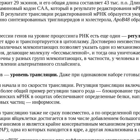
ержит 29 экзонов, и его общая длина составляет 43 тыс. п.о. Д
утаминовый кодон CAA, который в результате редактирования м
. В результате трансляции редактированной мРНК образуется у
енно синтезированных триглицеридов и холестерола,
АроВ48
обр
ессии генов на уровне процессинга РНК есть еще один —
регу
 ядро и транспортируется в цитоплазму. Достоверно неизвестн
зличных млекопитающих позволяет указать один из механизмов т
ия, делающие молекулу «бессмысленной», и тогда она уничтожае
чны у разных групп млекопитающих, в частности, у человека и
твлении альтернативного сплайсинга.
нов —
уровень трансляции.
Даже при одинаковом наборе готовых
начала и по скорости трансляции. Регуляция трансляции включа
аиболее общий пример регуляции такого рода — блокирование т
ринских мРНК в ооцитах обеспечивают определенные белки, на
овых частиц — информосом.
 трансляцию также не сразу повсеместно, а по определенной п
ии яйцеклетки достигается в том числе добавлением большого 
ганизмов и является крайне консервативным механизмом регул
PAP),
одна из которых находится в ядре, а другая локализована в 