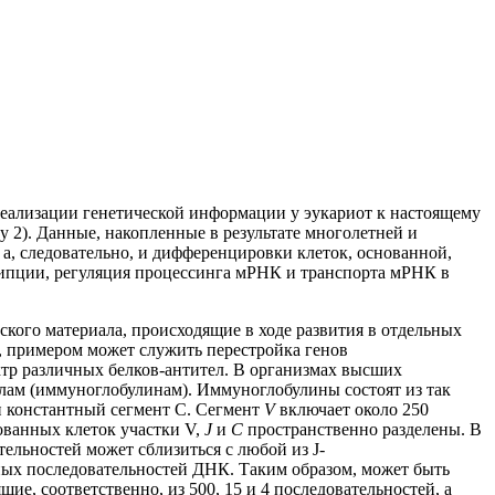
реализации генетической информации у эукариот к настоящему
у 2). Данные, накопленные в результате многолетней и
а, следовательно, и дифференцировки клеток, основанной,
рипции, регуляция процессинга мРНК и транспорта мРНК в
ского материала, происходящие в ходе развития в отдельных
, примером может служить перестройка генов
ктр различных белков-антител. В организмах высших
лам (иммуноглобулинам). Иммуноглобулины состоят из так
и константный сегмент С. Сегмент
V
включает около 250
ванных клеток участки V,
J
и
С
пространственно разделены. В
льностей может сблизиться с любой из J-
дных последовательностей ДНК. Таким образом, может быть
ящие, соответственно, из 500, 15 и 4 последовательностей, а