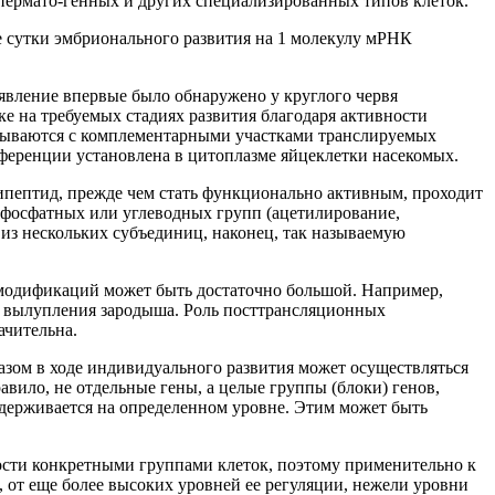
ермато-генных и других специализированных типов клеток.
е сутки эмбрионального развития на 1 молекулу мРНК
явление впервые было обнаружено у круглого червя
ке на требуемых стадиях развития благодаря активности
язываются с комплементарными участками транслируемых
ференции установлена в цитоплазме яйцеклетки насекомых.
пептид, прежде чем стать функционально активным, проходит
фосфатных или углеводных групп (ацетилирование,
 из нескольких субъединиц, наконец, так называемую
 модификаций может быть достаточно большой. Например,
е вылупления зародыша. Роль посттрансляционных
ачительна.
азом в ходе индивидуального развития может осуществляться
авило, не отдельные гены, а целые группы (блоки) генов,
держивается на определенном уровне. Этим может быть
ости конкретными группами клеток, поэтому применительно к
 от еще более высоких уровней ее регуляции, нежели уровни