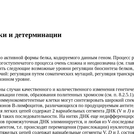
и и детерминации
но активной формы белка, кодируемого данным геном. Процесс 
гоступенчатого процесса очень сложна и неоднозначна (см. глав
ть следующие возможные уровни регуляции биосинтеза белков, 
чий: регуляция путем соматических мутаций, регуляция транск
ионном уровне.
ны случаи качественного и количественного изменения генетиче
ации генов, образования политенных хромосом (см. п. 8.2.5.1)
а иммунокомпетентные клетки могут синтезировать широкий спе
 клонов В-лимфоцитов, различающихся по продуцируемым антите
я легких цепей содержат 2 вариабельных сегмента ДНК (V и
J)
 таких последовательности. На нитях ДНК еще недифференциро
в промежуточная ДНК элиминируется, и любая из V-последовате
ментом, т.е. происходят перемещения (транслокации) нуклеоти
 тяжелых цепей содержат вариабельные сегменты V,
D
и J, состо