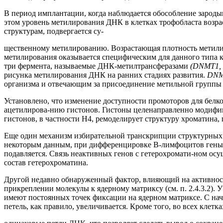
В период имплантации, когда наблюдается обособление зароды
этом уровень метилирования ДНК в клетках трофобласта возра
структурам, подвергается су-
щественному метилированию. Возрастающая плотность метили
метилирования оказывается специфическим для данного типа 
три фермента, называемые ДНК-метилтрансферазами
(DNMT1,
рисунка метилирования ДНК на ранних стадиях развития.
DN
организма и отвечающим за присоединение метильной группы
Установлено, что изменение доступности промоторов для белко
ацетилирова-нию гистонов. Гистоны целенаправленно модифиц
гистонов, в частности Н4, ремоделирует структуру хроматина,
Еще один механизм избирательной транскрипции структурных 
некоторым данным, при дифференцировке В-лимфоцитов ген
подавляется. Связь неактивных генов с гетерохромати-ном ос
состав гетерохроматина.
Другой недавно обнаруженный фактор, влияющий на активнос
прикреплении молекулы к ядерному матриксу (см. п. 2.4.3.2).
имеют постоянных точек фиксации на ядерном матриксе. С нач
петель, как правило, увеличивается. Кроме того, во всех клетк