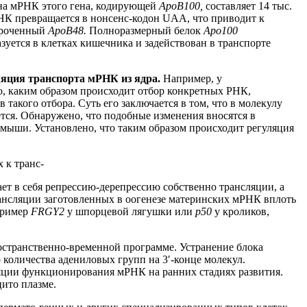
лина мРНК этого гена, кодирующей
ApoB100,
составляет 14 тыс.
РНК превращается в нонсенс-кодон UAA, что приводит к
короченный
AроB48.
Полноразмерный белок
Аро100
азуется в клетках кишечника и задействован в транспорте
ляция транспорта мРНК из ядра.
Например, у
о, каким образом происходит отбор конкретных РНК,
акого отбора. Суть его заключается в том, что в молекулу
тся. Обнаружено, что подобные изменения вносятся в
 мыши. Установлено, что таким образом происходит регуляция
 к транс-
ет в себя репрессию-дерепрессию собственно трансляции, а
рансляции заготовленных в оогенезе материнских мРНК вплоть
пример
FRGY2
у шпорцевой лягушки или
p50
у кроликов,
ространственно-временной программе. Устранение блока
количества адениловых групп на 3′-конце молекул.
яции функционирования мРНК на ранних стадиях развития.
цито плазме.