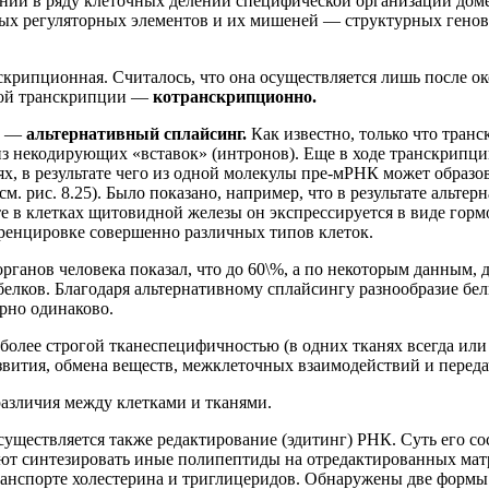
ении в ряду клеточных делений специфической организации доме
ых регуляторных элементов и их мишеней — структурных генов,
нскрипционная. Считалось, что она осуществляется лишь после 
мой транскрипции —
котранскрипционно.
К —
альтернативный сплайсинг.
Как известно, только что тран
 из некодирующих «вставок» (интронов). Еще в ходе транскрип
х, в результате чего из одной молекулы пре-мРНК может образо
см. рис. 8.25). Было показано, например, что в результате альте
 в клетках щитовидной железы он экспрессируется в виде гормо
еренцировке совершенно различных типов клеток.
ганов человека показал, что до 60\%, а по некоторым данным, 
белков. Благодаря альтернативному сплайсингу разнообразие бе
рно одинаково.
иболее строгой тканеспецифичностью (в одних тканях всегда или
звития, обмена веществ, межклеточных взаимодействий и переда
азличия между клетками и тканями.
ществляется также редактирование (эдитинг) РНК. Суть его со
ляют синтезировать иные полипептиды на отредактированных ма
анспорте холестерина и триглицеридов. Обнаружены две форм