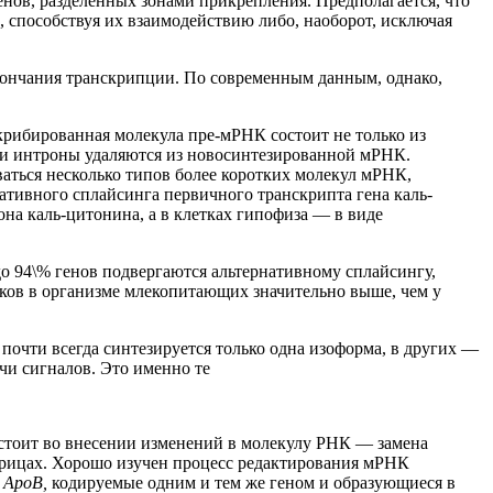
нов, разделенных зонами прикрепления. Предполагается, что
 способствуя их взаимодействию либо, наоборот, исключая
окончания транскрипции. По современным данным, однако,
скрибированная молекула пре-мРНК состоит не только из
ции интроны удаляются из новосинтезированной мРНК.
ваться несколько типов более коротких молекул мРНК,
рнативного сплайсинга первичного транскрипта гена каль-
на каль-цитонина, а в клетках гипофиза — в виде
до 94\% генов подвергаются альтернативному сплайсингу,
лков в организме млекопитающих значительно выше, чем у
 почти всегда синтезируется только одна изоформа, в других —
чи сигналов. Это именно те
стоит во внесении изменений в молекулу РНК — замена
трицах. Хорошо изучен процесс редактирования мРНК
ы
AроB,
кодируемые одним и тем же геном и образующиеся в