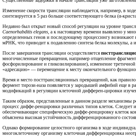
Существенные задержки в начале трансляции уже заготовленн
Изменение скорости трансляции наблюдается, например, в ход
синтезируется в 5 раз больше соответствующего белка (α-криста
Недавно был открыт новый способ регуляции на уровне транс
Caenorhabditis elegans,
а к настоящему времени выявлено у мног
определенных генов и последующему процессингу возникают 
мРНК, что приводит к подавлению синтеза белка молекулы, а
После завершения трансляции осуществляется
посттрансляцио
многочисленные превращения, например отщепление фрагмент
фосфорилирование и гликозилирование), изменение третичной 
«адресацию» — перемещение к месту окончательного функцио
Время и место посттрансляционных превращений, как правило
фермент тирози-наза появляется у зародышей амфибий еще в 
модификаций в регуляции клеточной дифферен-цировки изучена 
Таким образом, представленные в данном разделе механизмы р
процесс диффе-ренцировки различных типов клеток. Следует им
обеспечивающие специфическую диффе-ренцировку клеток конк
объяснена высокая устойчивость дифференцированного состоя
Однако формирование целостного организма в ходе индивидуа
многоклеточному организму клеточная дифференцировка неотры