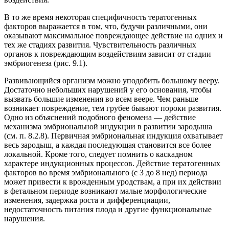
В то же время некоторая специфичность тератогенных
факторов выражается в том, что, будучи различными, они
оказывают максимальное повреждающее действие на одних и
тех же стадиях развития. Чувствительность различных
органов к повреждающим воздействиям зависит от стадии
эмбриогенеза (рис. 9.1).
Развивающийся организм можно уподобить большому вееру.
Достаточно небольших нарушений у его основания, чтобы
вызвать большие изменения во всем веере. Чем раньше
возникает повреждение, тем грубее бывают пороки развития.
Одно из объяснений подобного феномена — действие
механизма эмбриональной индукции в развитии зародыша
(см. п. 8.2.8). Первичная эмбриональная индукция охватывает
весь зародыш, а каждая последующая становится все более
локальной. Кроме того, следует помнить о каскадном
характере индукционных процессов. Действие тератогенных
факторов во время эмбрионального (с 3 до 8 нед) периода
может привести к врожденным уродствам, а при их действии
в фетальном периоде возникают малые морфологические
изменения, задержка роста и дифференциации,
недостаточность питания плода и другие функциональные
нарушения.