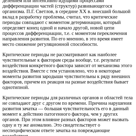
делением или интенсивно идущими процессами
дифференциации частей (структур) развивающегося
организма. П.Г. Светлов, в середине XX в. внесший большой
вклад в разработку проблемы, считал, что критические
периоды совпадают с моментом детерминации, который
определяет конец одной и начало другой, новой цепи
процессов дифференциации, т.е. с моментом переключения
направления развития. По его мнению, в это время имеет
место снижение регуляционной способности.
Критические периоды не рассматривают как наиболее
чувствительные к факторам среды вообще, т.е. результат
воздействия конкретного фактора зависит от механизма этого
воздействия. Вместе с тем установлено, что в некоторые
моменты развития зародыши чувствительны к ряду внешних
факторов, причем их реакция на разные воздействия бывает
однотипной.
Критические периоды для различных органов и областей тела
не совпадают друг с другом по времени. Причина нарушения
развития зачатка — большая чувствительность его в данный
момент к действию патогенного фактора, чем у других
органов. При этом влияние разных факторов может вызвать
одну и ту же аномалию. Это свидетельствует о
неспецифическом ответе зачатка на повреждающие
воздействия.