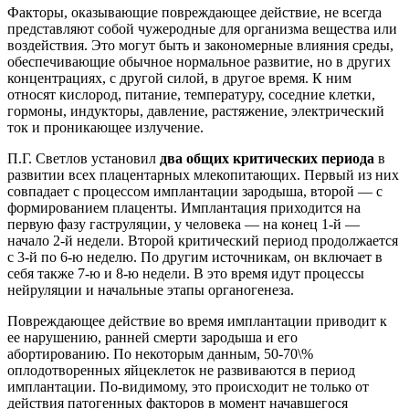
Факторы, оказывающие повреждающее действие, не всегда
представляют собой чужеродные для организма вещества или
воздействия. Это могут быть и закономерные влияния среды,
обеспечивающие обычное нормальное развитие, но в других
концентрациях, с другой силой, в другое время. К ним
относят кислород, питание, температуру, соседние клетки,
гормоны, индукторы, давление, растяжение, электрический
ток и проникающее излучение.
П.Г. Светлов установил
два общих критических периода
в
развитии всех плацентарных млекопитающих. Первый из них
совпадает с процессом имплантации зародыша, второй — с
формированием плаценты. Имплантация приходится на
первую фазу гаструляции, у человека — на конец 1-й —
начало 2-й недели. Второй критический период продолжается
с 3-й по 6-ю неделю. По другим источникам, он включает в
себя также 7-ю и 8-ю недели. В это время идут процессы
нейруляции и начальные этапы органогенеза.
Повреждающее действие во время имплантации приводит к
ее нарушению, ранней смерти зародыша и его
абортированию. По некоторым данным, 50-70\%
оплодотворенных яйцеклеток не развиваются в период
имплантации. По-видимому, это происходит не только от
действия патогенных факторов в момент начавшегося